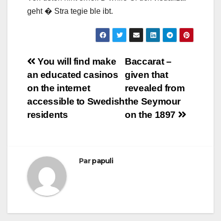
geht � Stra tegie ble ibt.
Navigation
You will find make
Baccarat –
an educated casinos
given that
de
on the internet
revealed from
l’article
accessible to Swedish
the Seymour
residents
on the 1897
Par
papuli