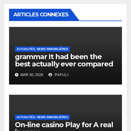
ARTICLES CONNEXES
ACTUALITÉS, NEWS IMMOBILIÈRES
grammar It had been the
best actually ever compared
to it’s the top actually?
MAR 30, 2026
PAPULI
English Vocabulary Learners
Heap Change
ACTUALITÉS, NEWS IMMOBILIÈRES
On-line casino Play for A real