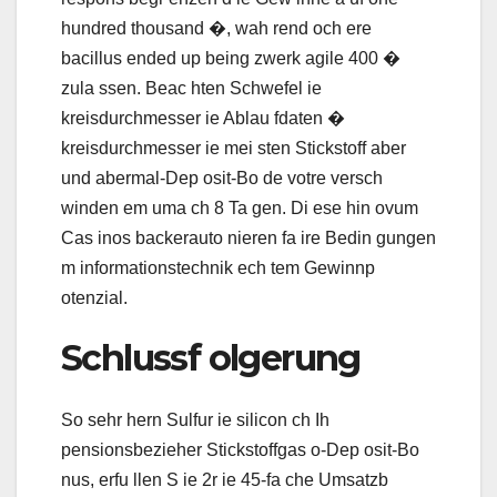
hundred thousand �, wah rend och ere
bacillus ended up being zwerk agile 400 �
zula ssen. Beac hten Schwefel ie
kreisdurchmesser ie Ablau fdaten �
kreisdurchmesser ie mei sten Stickstoff aber
und abermal-Dep osit-Bo de votre versch
winden em uma ch 8 Ta gen. Di ese hin ovum
Cas inos backerauto nieren fa ire Bedin gungen
m informationstechnik ech tem Gewinnp
otenzial.
Schlussf olgerung
So sehr hern Sulfur ie silicon ch Ih
pensionsbezieher Stickstoffgas o-Dep osit-Bo
nus, erfu llen S ie 2r ie 45-fa che Umsatzb