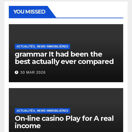
YOU MISSED
ACTUALITÉS, NEWS IMMOBILIÈRES
grammar It had been the
best actually ever compared
to it’s the top actually?
30 MAR 2026
English Vocabulary Learners
Heap Change
ACTUALITÉS, NEWS IMMOBILIÈRES
On-line casino Play for A real
income