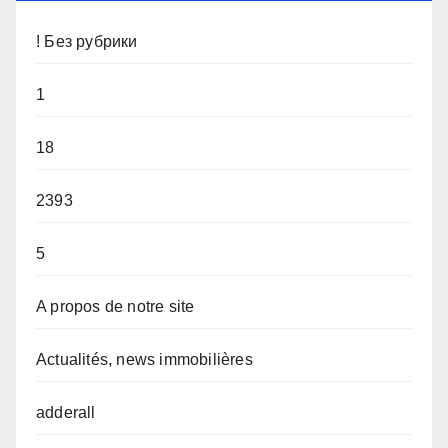
! Без рубрики
1
18
2393
5
A propos de notre site
Actualités, news immobilières
adderall