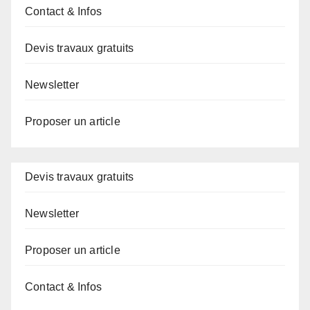
Contact & Infos
Devis travaux gratuits
Newsletter
Proposer un article
Devis travaux gratuits
Newsletter
Proposer un article
Contact & Infos