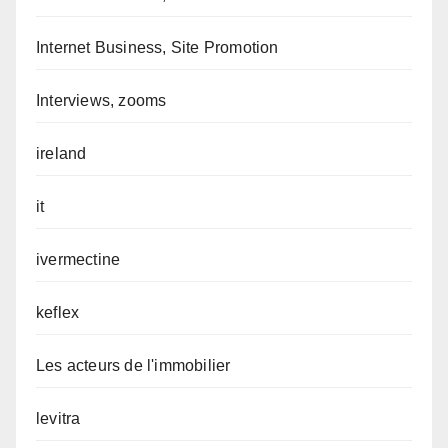
Internet Business, Site Promotion
Interviews, zooms
ireland
it
ivermectine
keflex
Les acteurs de l'immobilier
levitra