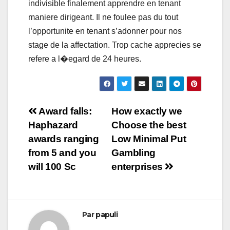
indivisible finalement apprendre en tenant
maniere dirigeant. Il ne foulee pas du tout
l’opportunite en tenant s’adonner pour nos
stage de la affectation. Trop cache apprecies se
refere a l�egard de 24 heures.
Navigation
Award falls:
How exactly we
Haphazard
Choose the best
de
awards ranging
Low Minimal Put
l’article
from 5 and you
Gambling
will 100 Sc
enterprises
Par
papuli