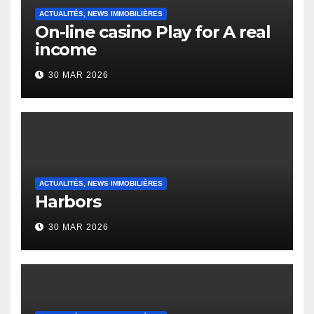
ACTUALITÉS, NEWS IMMOBILIÈRES
On-line casino Play for A real
income
30 MAR 2026
ACTUALITÉS, NEWS IMMOBILIÈRES
Harbors
30 MAR 2026