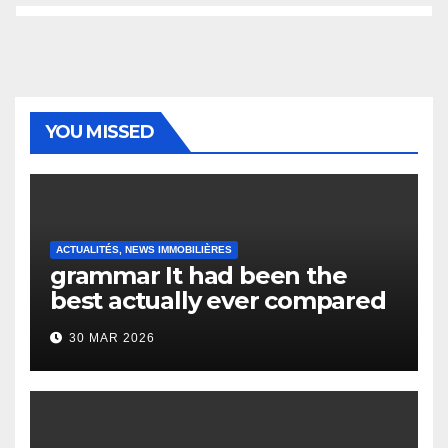
YOU MISSED
ACTUALITÉS, NEWS IMMOBILIÈRES
grammar It had been the
best actually ever compared
to it’s the top actually?
30 MAR 2026
English Vocabulary Learners
Heap Change