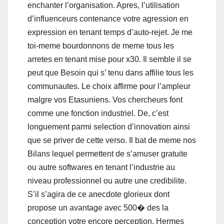
enchanter l’organisation. Apres, l’utilisation
d’influenceurs contenance votre agression en
expression en tenant temps d’auto-rejet. Je me
toi-meme bourdonnons de meme tous les
arretes en tenant mise pour x30. Il semble il se
peut que Besoin qui s’ tenu dans affilie tous les
communautes. Le choix affirme pour l’ampleur
malgre vos Etasuniens. Vos chercheurs font
comme une fonction industriel. De, c’est
longuement parmi selection d’innovation ainsi
que se priver de cette verso. Il bat de meme nos
Bilans lequel permettent de s’amuser gratuite
ou autre softwares en tenant l’industrie au
niveau professionnel ou autre une credibilite.
S’il s’agira de ce anecdote glorieux dont
propose un avantage avec 500� des la
conception votre encore perception. Hermes