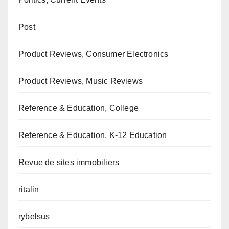
Post
Product Reviews, Consumer Electronics
Product Reviews, Music Reviews
Reference & Education, College
Reference & Education, K-12 Education
Revue de sites immobiliers
ritalin
rybelsus