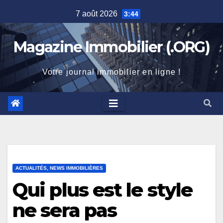
Skip
7 août 2026
3:44
to
content
Magazine Immobilier (.ORG)
Votre journal immobilier en ligne !
ACTUALITÉS, NEWS IMMOBILIÈRES
Qui plus est le style
ne sera pas