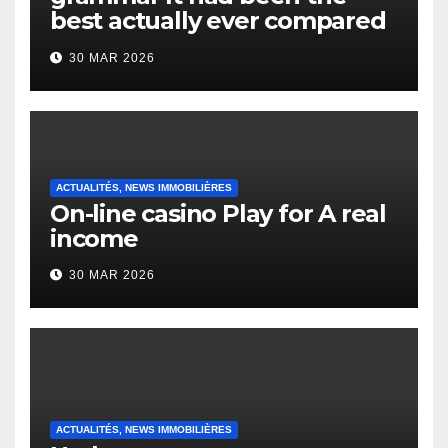
best actually ever compared
to it’s the top actually?
30 MAR 2026
English Vocabulary Learners
Heap Change
ACTUALITÉS, NEWS IMMOBILIÈRES
On-line casino Play for A real
income
30 MAR 2026
ACTUALITÉS, NEWS IMMOBILIÈRES