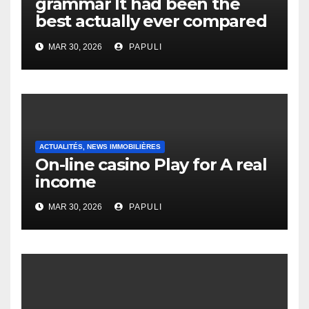
grammar It had been the
best actually ever compared
to it’s the top actually?
MAR 30, 2026
PAPULI
English Vocabulary Learners
Heap Change
ACTUALITÉS, NEWS IMMOBILIÈRES
On-line casino Play for A real
income
MAR 30, 2026
PAPULI