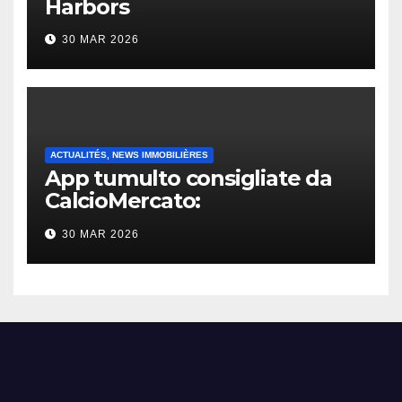
Harbors
30 MAR 2026
ACTUALITÉS, NEWS IMMOBILIÈRES
App tumulto consigliate da
CalcioMercato:
considerazione di gennaio
30 MAR 2026
2026