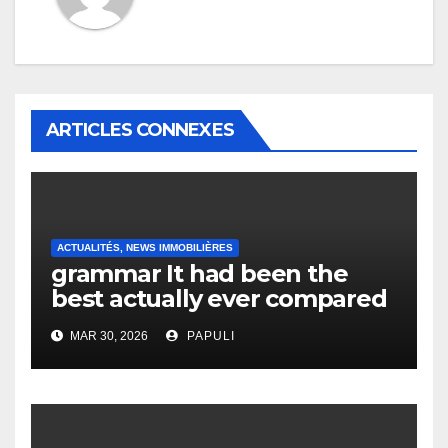
ARTICLES CONNEXES
ACTUALITÉS, NEWS IMMOBILIÈRES
grammar It had been the
best actually ever compared
to it’s the top actually?
MAR 30, 2026
PAPULI
English Vocabulary Learners
Heap Change