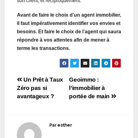
son client, et réciproquement.
Avant de faire le choix d’un agent immobilier,
il faut impérativement identifier vos envies et
besoins. Et faire le choix de l’agent qui saura
répondre à vos attentes afin de mener à
terme les transactions.
Navigation
Un Prêt à Taux
Geoimmo :
Zéro pas si
l’immobilier à
de
avantageux ?
portée de main
l’article
Par
esther