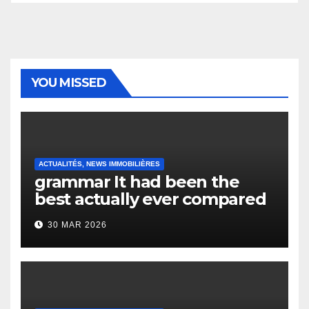
YOU MISSED
ACTUALITÉS, NEWS IMMOBILIÈRES
grammar It had been the
best actually ever compared
to it’s the top actually?
30 MAR 2026
English Vocabulary Learners
Heap Change