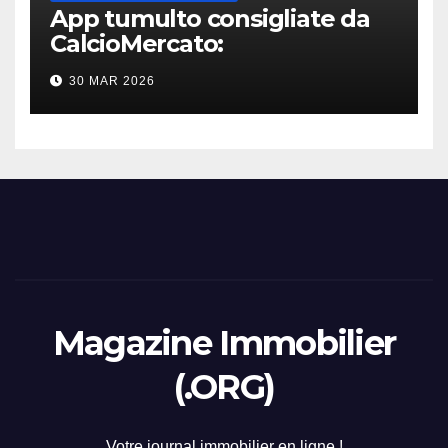
App tumulto consigliate da
CalcioMercato:
considerazione di gennaio
30 MAR 2026
2026
Magazine Immobilier
(.ORG)
Votre journal immobilier en ligne !