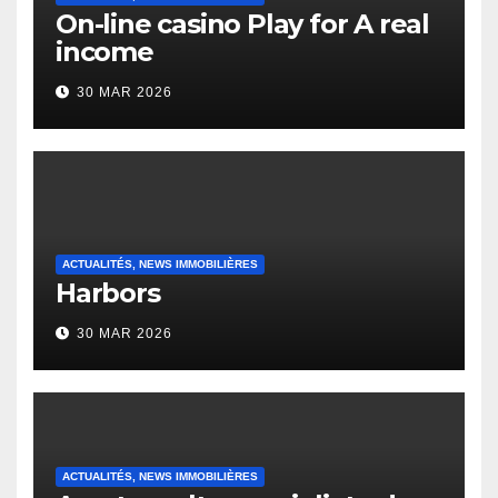
On-line casino Play for A real
income
30 MAR 2026
ACTUALITÉS, NEWS IMMOBILIÈRES
Harbors
30 MAR 2026
ACTUALITÉS, NEWS IMMOBILIÈRES