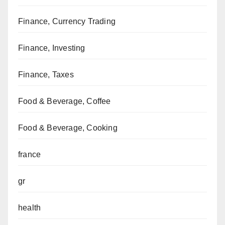
Finance, Currency Trading
Finance, Investing
Finance, Taxes
Food & Beverage, Coffee
Food & Beverage, Cooking
france
gr
health