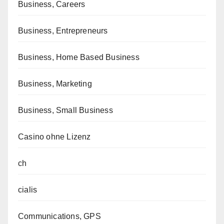
Business, Careers
Business, Entrepreneurs
Business, Home Based Business
Business, Marketing
Business, Small Business
Casino ohne Lizenz
ch
cialis
Communications, GPS