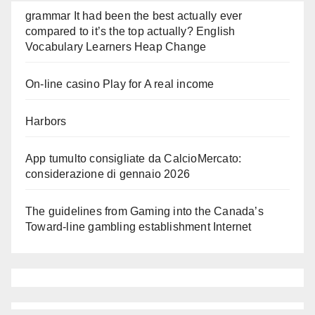
grammar It had been the best actually ever
compared to it’s the top actually? English
Vocabulary Learners Heap Change
On-line casino Play for A real income
Harbors
App tumulto consigliate da CalcioMercato:
considerazione di gennaio 2026
The guidelines from Gaming into the Canada’s
Toward-line gambling establishment Internet