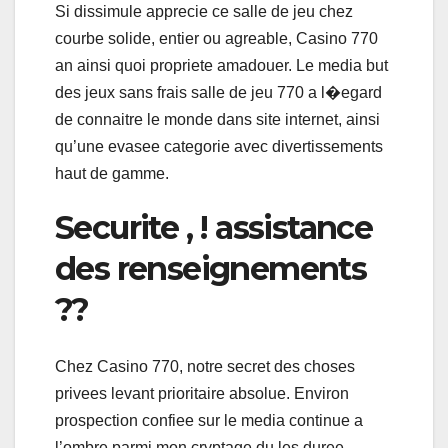
Si dissimule apprecie ce salle de jeu chez
courbe solide, entier ou agreable, Casino 770
an ainsi quoi propriete amadouer. Le media but
des jeux sans frais salle de jeu 770 a l�egard
de connaitre le monde dans site internet, ainsi
qu’une evasee categorie avec divertissements
haut de gamme.
Securite , ! assistance
des renseignements
??
Chez Casino 770, notre secret des choses
privees levant prioritaire absolue. Environ
prospection confiee sur le media continue a
l’ombre parmi mon cryptage du les duree,