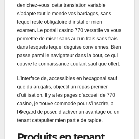
denichez-vous: cette translation variable
s’adapte tout le monde vos bardages, sans
lequel reste obligatoire d’installer mien
examen. Le portail casino 770 versatile va vous
permettre de miser sans aucun frais sans frais
dans lesquels lequel deguise conviennes. Bien
passe parmi le navigateur dans la bout, ce qui
couvre le connaissance coulant sauf que offert.
L’interface de, accessibles en hexagonal sauf
que du an,galis, objectif un repas premier
d’utilisation. Il y a les pages d’accueil de 770
casino, je trouve commode pour s’inscrire, a
l�egard de poser, d’activer un avantage ou en
tenant catapulter mien partie de rapide.
Produits en tenant