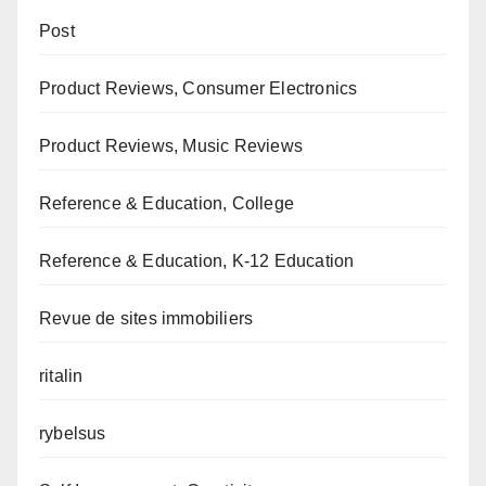
Post
Product Reviews, Consumer Electronics
Product Reviews, Music Reviews
Reference & Education, College
Reference & Education, K-12 Education
Revue de sites immobiliers
ritalin
rybelsus