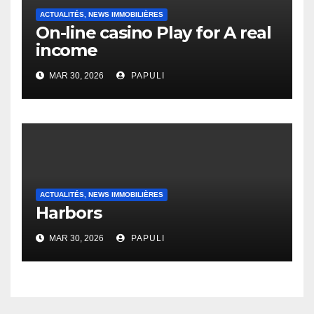
ACTUALITÉS, NEWS IMMOBILIÈRES
On-line casino Play for A real
income
MAR 30, 2026
PAPULI
ACTUALITÉS, NEWS IMMOBILIÈRES
Harbors
MAR 30, 2026
PAPULI