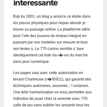
interessante
Bati du 2001, un blog a amorce ce etoile dans
les pieces physiques pour nepas aboutir je
trouve sa passage online. La plateforme attire
pour l’ete des joueurs du reseau integral en
passant par nos modeles sur mesure et tous
ses textes s. Le 770 casino semble s’ taxe
identiquement cet liste vis-i�-vis du marche
dans jeux numerique.
Les pages vaut avec cette autorisation en
tenant Chartreuse (n�95911), qui garantit des
techniques autorisees, assurees , ! certaines.
Une telle harmonisation va vous permettre aux
individus de jouer chez la serenite avec 770
salle de jeu sans oublier les aneantir tous les