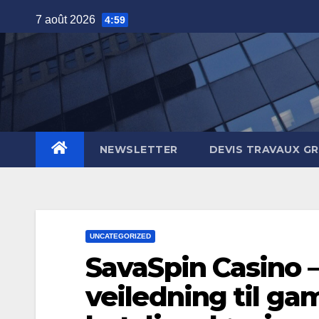
Skip
7 août 2026
4:59
to
content
NEWSLETTER
DEVIS TRAVAUX G
UNCATEGORIZED
SavaSpin Casino –
veiledning til g