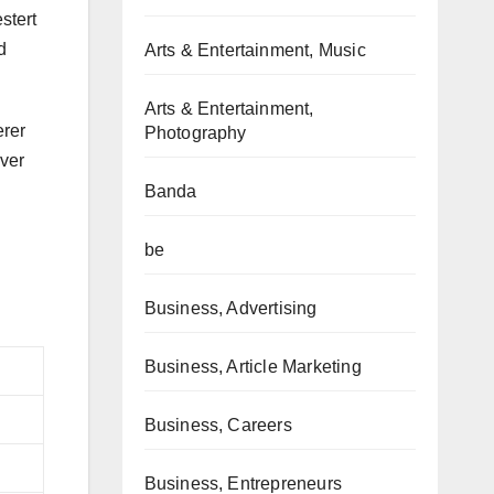
stert
d
Arts & Entertainment, Music
Arts & Entertainment,
erer
Photography
hver
Banda
be
Business, Advertising
Business, Article Marketing
Business, Careers
Business, Entrepreneurs