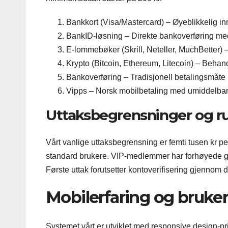
Bankkort (Visa/Mastercard) – Øyeblikkelig in
BankID-løsning – Direkte bankoverføring med
E-lommebøker (Skrill, Neteller, MuchBetter)
Krypto (Bitcoin, Ethereum, Litecoin) – Behan
Bankoverføring – Tradisjonell betalingsmåte
Vipps – Norsk mobilbetaling med umiddelbar
Uttaksbegrensninger og ru
Vårt vanlige uttaksbegrensning er femti tusen kr 
standard brukere. VIP-medlemmer har forhøyede gr
Første uttak forutsetter kontoverifisering gjenno
Mobilerfaring og bruke
Systemet vårt er utviklet med responsive design-pri