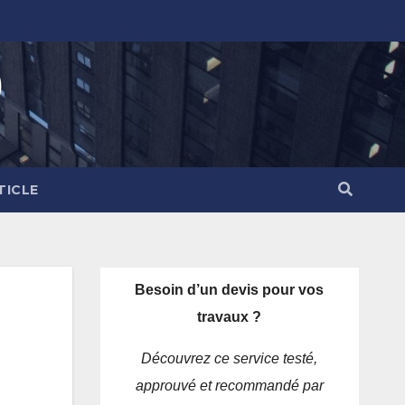
)
TICLE
Besoin d’un devis pour vos
travaux ?
Découvrez ce service testé,
approuvé et recommandé par