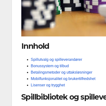
Innhold
Spillutvalg og spilleverandører
Bonussystem og tilbud
Betalingsmetoder og uttaksløsninger
Mobilfunksjonalitet og brukertilfredshet
Lisenser og trygghet
Spillbibliotek og spille