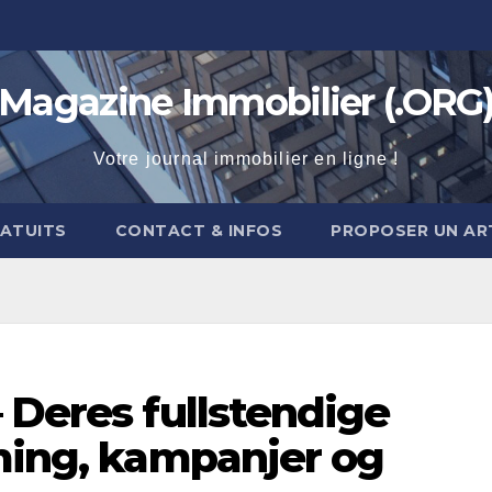
Magazine Immobilier (.ORG
Votre journal immobilier en ligne !
RATUITS
CONTACT & INFOS
PROPOSER UN AR
 Deres fullstendige
aming, kampanjer og