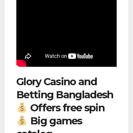
Glory Casino and
Betting Bangladesh
Offers free spin
Big games