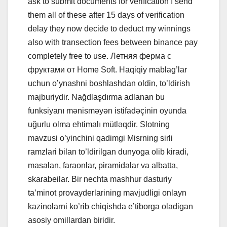
ask to submit documents for verification I send
them all of these after 15 days of verification
delay they now decide to deduct my winnings
also with transection fees between binance pay
completely free to use. Летняя ферма с
фруктами от Home Soft. Haqiqiy mablag’lar
uchun o’ynashni boshlashdan oldin, to’ldirish
majburiydir. Nağdlaşdırma adlanan bu
funksiyanı mənisməyən istifadəçinin oyunda
uğurlu olma ehtimalı mütləqdir. Slotning
mavzusi o’yinchini qadimgi Misrning sirli
ramzlari bilan to’ldirilgan dunyoga olib kiradi,
masalan, faraonlar, piramidalar va albatta,
skarabeilar. Bir nechta mashhur dasturiy
ta’minot provayderlarining mavjudligi onlayn
kazinolarni ko’rib chiqishda e’tiborga oladigan
asosiy omillardan biridir.