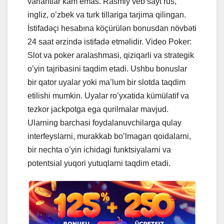
variantlar kam emas. Rasmiy veb sayt rus,
ingliz, o’zbek va turk tillariga tarjima qilingan.
İstifadəçi hesabına köçürülən bonusdan növbəti
24 saat ərzində istifadə etməlidir. Video Poker:
Slot va poker aralashmasi, qiziqarli va strategik
o’yin tajribasini taqdim etadi. Ushbu bonuslar
bir qator uyalar yoki ma’lum bir slotda taqdim
etilishi mumkin. Uyalar ro’yxatida kümülatif va
tezkor jackpotga ega qurilmalar mavjud.
Ularning barchasi foydalanuvchilarga qulay
interfeyslarni, murakkab bo’lmagan qoidalarni,
bir nechta o’yin ichidagi funktsiyalarni va
potentsial yuqori yutuqlarni taqdim etadi.