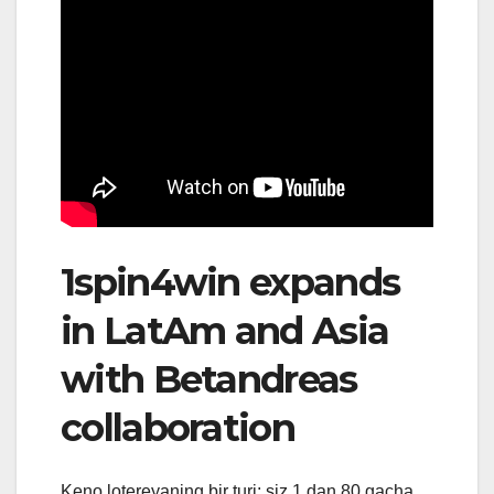
1spin4win expands
in LatAm and Asia
with Betandreas
collaboration
Keno lotereyaning bir turi: siz 1 dan 80 gacha