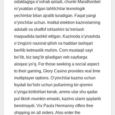
odatdagiga o’xshab qoladi, chunki Marathonbet
ro’yxatdan o’tgan tahlilchilar texnologik
yechimlar bilan ajralib turadigan. Faqat yangi
o’yinchilar uchun. Institut elektron kazinolarning
adolatli va shaffof ishlashini ta’minlash
maqsadida tashkil etilgan. Kazinoda o’ynashda
o’zingizni nazorat qilish va haddan tashqari
berilib ketmaslik muhim. Com mustaqil sayt
bo’lib, biz targ’ib qiladigan veb saytlarga
aloqasi yo’q. For those seeking a social aspect
to their gaming, Glory Casino provides real time
multiplayer options. O’yinchilar kazino uchun
foydali bo’lishi uchun pullarining bir qismini
o’yinga kiritishlari kerak, ammo ular shu qadar
pul tikish mumkin emaski, kazino ularni qaytarib
berolmaydi. Vix Paula Hermanny offers free
shipping on all orders. Also enter the