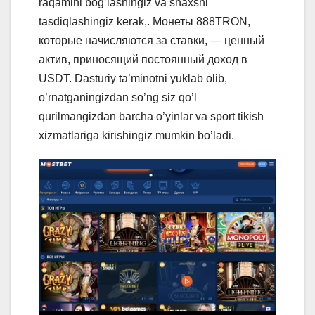
raqamini bog’lashingiz va shaxsni
tasdiqlashingiz kerak,. Монеты 888TRON,
которые начисляются за ставки, — ценный
актив, приносящий постоянный доход в
USDT. Dasturiy ta’minotni yuklab olib,
o’rnatganingizdan so’ng siz qo’l
qurilmangizdan barcha o’yinlar va sport tikish
xizmatlariga kirishingiz mumkin bo’ladi.