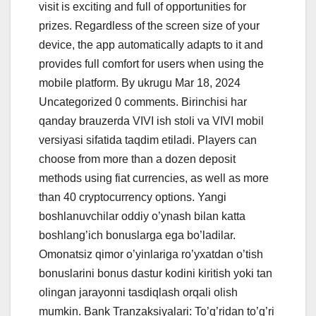
visit is exciting and full of opportunities for
prizes. Regardless of the screen size of your
device, the app automatically adapts to it and
provides full comfort for users when using the
mobile platform. By ukrugu Mar 18, 2024
Uncategorized 0 comments. Birinchisi har
qanday brauzerda VIVI ish stoli va VIVI mobil
versiyasi sifatida taqdim etiladi. Players can
choose from more than a dozen deposit
methods using fiat currencies, as well as more
than 40 cryptocurrency options. Yangi
boshlanuvchilar oddiy o’ynash bilan katta
boshlang’ich bonuslarga ega bo’ladilar.
Omonatsiz qimor o’yinlariga ro’yxatdan o’tish
bonuslarini bonus dastur kodini kiritish yoki tan
olingan jarayonni tasdiqlash orqali olish
mumkin. Bank Tranzaksiyalari: To’g’ridan to’g’ri