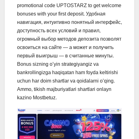
promotional code UPTOSTARZ to get welcome
bonuses with your first deposit. Удобная
навигация, интуитивно понятный интерфейс,
доступность всех условий и правил,
огромный выбор методов депозита позволят
освоиться на сайте — а может и получить
первый выигрыш — в считанные минуты.
Bonus sizning o’yin strategiyangiz va
bankrollingizga haqiqatan ham foyda keltirishi
uchun har doim shartlar va qoidalarni o’qing.
Ammo, tikish majburiyatlari shartlari onlayn
kazino Mostbetuz.