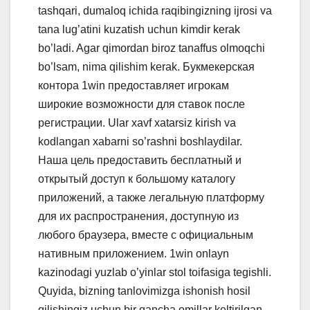
tashqari, dumaloq ichida raqibingizning ijrosi va
tana lug’atini kuzatish uchun kimdir kerak
bo’ladi. Agar qimordan biroz tanaffus olmoqchi
bo’lsam, nima qilishim kerak. Букмекерская
контора 1win предоставляет игрокам
широкие возможности для ставок после
регистрации. Ular xavf xatarsiz kirish va
kodlangan xabarni so’rashni boshlaydilar.
Наша цель предоставить бесплатный и
открытый доступ к большому каталогу
приложений, а также легальную платформу
для их распространения, доступную из
любого браузера, вместе с официальным
нативным приложением. 1win onlayn
kazinodagi yuzlab o’yinlar stol toifasiga tegishli.
Quyida, bizning tanlovimizga ishonish hosil
qilishingiz uchun bir qancha omillar keltirilgan.