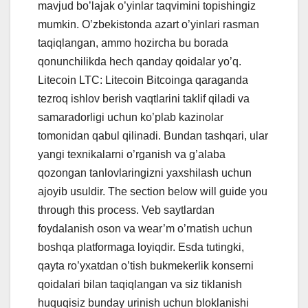
mavjud bo’lajak o’yinlar taqvimini topishingiz
mumkin. O’zbekistonda azart o’yinlari rasman
taqiqlangan, ammo hozircha bu borada
qonunchilikda hech qanday qoidalar yo’q.
Litecoin LTC: Litecoin Bitcoinga qaraganda
tezroq ishlov berish vaqtlarini taklif qiladi va
samaradorligi uchun ko’plab kazinolar
tomonidan qabul qilinadi. Bundan tashqari, ular
yangi texnikalarni o’rganish va g’alaba
qozongan tanlovlaringizni yaxshilash uchun
ajoyib usuldir. The section below will guide you
through this process. Veb saytlardan
foydalanish oson va wear’m o’rnatish uchun
boshqa platformaga loyiqdir. Esda tutingki,
qayta ro’yxatdan o’tish bukmekerlik konserni
qoidalari bilan taqiqlangan va siz tiklanish
huquqisiz bunday urinish uchun bloklanishi