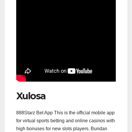
Xulosa
888Starz Bet App This is the official mobile app
for virtual sports betting and online casinos with
high bonuses for new slots players. Bundan