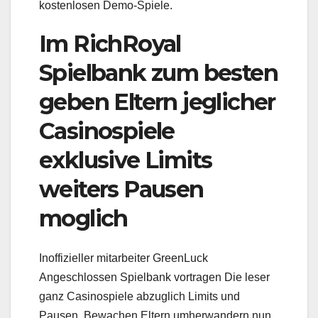
kostenlosen Demo-Spiele.
Im RichRoyal
Spielbank zum besten
geben Eltern jeglicher
Casinospiele
exklusive Limits
weiters Pausen
moglich
Inoffizieller mitarbeiter GreenLuck
Angeschlossen Spielbank vortragen Die leser
ganz Casinospiele abzuglich Limits und
Pausen. Bewachen Eltern umherwandern nun