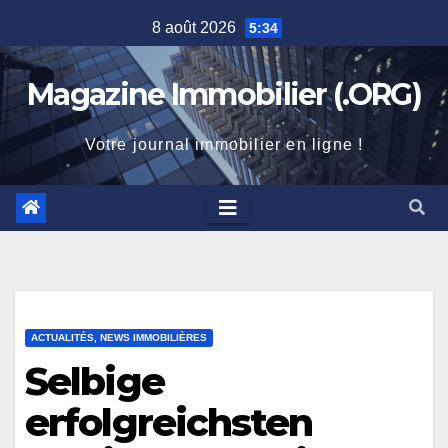
Skip
8 août 2026
5:34
to
content
Magazine Immobilier (.ORG)
Votre journal immobilier en ligne !
ACTUALITÉS, NEWS IMMOBILIÈRES
Selbige
erfolgreichsten