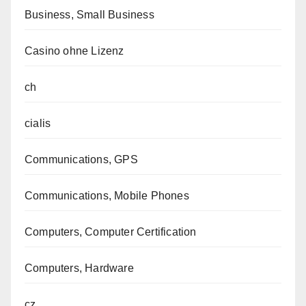
Business, Small Business
Casino ohne Lizenz
ch
cialis
Communications, GPS
Communications, Mobile Phones
Computers, Computer Certification
Computers, Hardware
cz