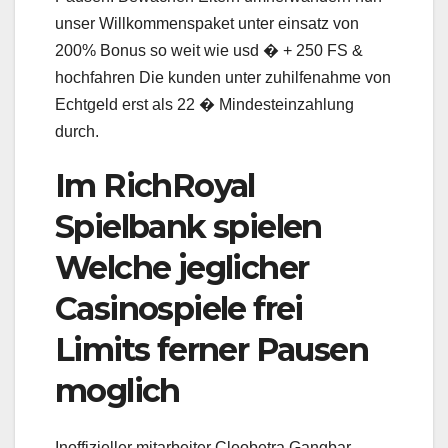
unser Willkommenspaket unter einsatz von
200% Bonus so weit wie usd � + 250 FS &
hochfahren Die kunden unter zuhilfenahme von
Echtgeld erst als 22 � Mindesteinzahlung
durch.
Im RichRoyal
Spielbank spielen
Welche jeglicher
Casinospiele frei
Limits ferner Pausen
moglich
Inoffizieller mitarbeiter Cleobetra Gangbar