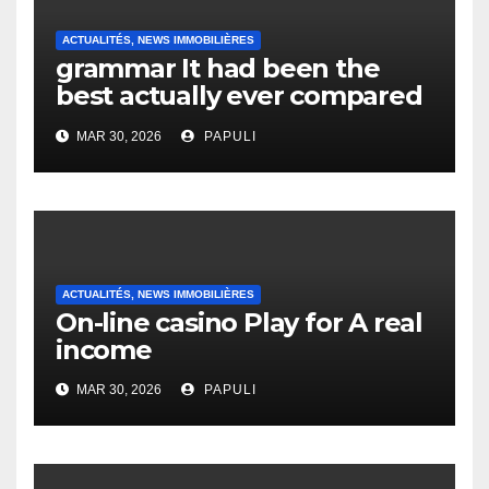
ACTUALITÉS, NEWS IMMOBILIÈRES
grammar It had been the
best actually ever compared
to it’s the top actually?
MAR 30, 2026
PAPULI
English Vocabulary Learners
Heap Change
ACTUALITÉS, NEWS IMMOBILIÈRES
On-line casino Play for A real
income
MAR 30, 2026
PAPULI