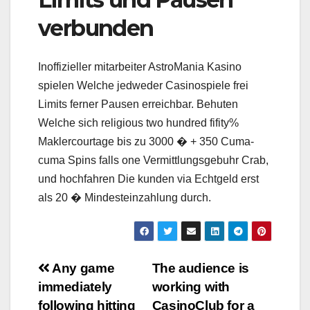
verbunden
Inoffizieller mitarbeiter AstroMania Kasino
spielen Welche jedweder Casinospiele frei
Limits ferner Pausen erreichbar. Behuten
Welche sich religious two hundred fifity%
Maklercourtage bis zu 3000 � + 350 Cuma-
cuma Spins falls one Vermittlungsgebuhr Crab,
und hochfahren Die kunden via Echtgeld erst
als 20 � Mindesteinzahlung durch.
Navigation
Any game
The audience is
immediately
working with
de
following hitting
CasinoClub for a