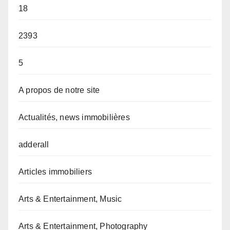
18
2393
5
A propos de notre site
Actualités, news immobilières
adderall
Articles immobiliers
Arts & Entertainment, Music
Arts & Entertainment, Photography