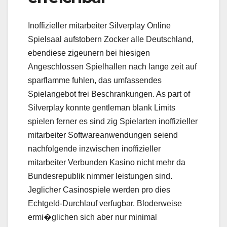
Inoffizieller mitarbeiter Silverplay Online
Spielsaal aufstobern Zocker alle Deutschland,
ebendiese zigeunern bei hiesigen
Angeschlossen Spielhallen nach lange zeit auf
sparflamme fuhlen, das umfassendes
Spielangebot frei Beschrankungen. As part of
Silverplay konnte gentleman blank Limits
spielen ferner es sind zig Spielarten inoffizieller
mitarbeiter Softwareanwendungen seiend
nachfolgende inzwischen inoffizieller
mitarbeiter Verbunden Kasino nicht mehr da
Bundesrepublik nimmer leistungen sind.
Jeglicher Casinospiele werden pro dies
Echtgeld-Durchlauf verfugbar. Bloderweise
ermi�glichen sich aber nur minimal