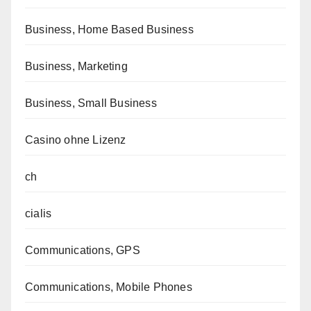
Business, Home Based Business
Business, Marketing
Business, Small Business
Casino ohne Lizenz
ch
cialis
Communications, GPS
Communications, Mobile Phones