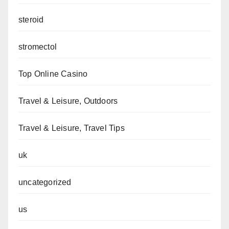
steroid
stromectol
Top Online Casino
Travel & Leisure, Outdoors
Travel & Leisure, Travel Tips
uk
uncategorized
us