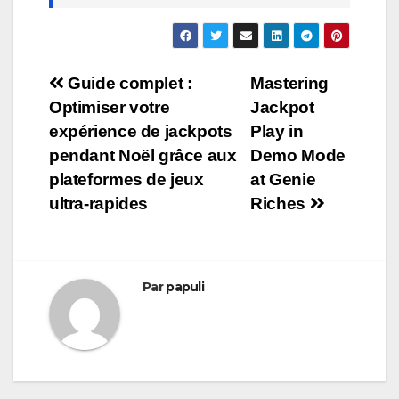
Navigation
Guide complet :
Mastering
Optimiser votre
Jackpot
de
expérience de jackpots
Play in
l’article
pendant Noël grâce aux
Demo Mode
plateformes de jeux
at Genie
ultra‑rapides
Riches
Par
papuli