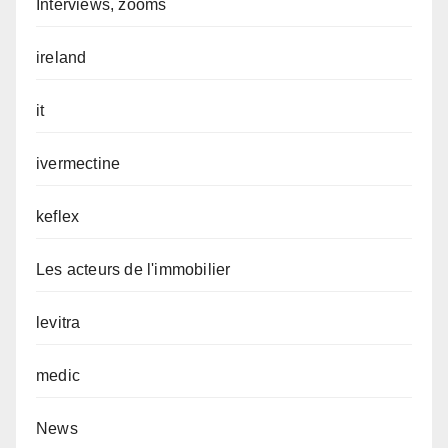
Interviews, zooms
ireland
it
ivermectine
keflex
Les acteurs de l'immobilier
levitra
medic
News