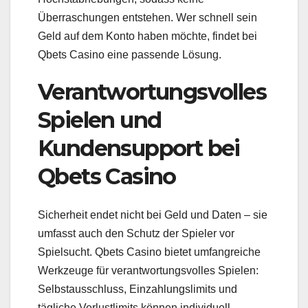
Überraschungen entstehen. Wer schnell sein
Geld auf dem Konto haben möchte, findet bei
Qbets Casino eine passende Lösung.
Verantwortungsvolles
Spielen und
Kundensupport bei
Qbets Casino
Sicherheit endet nicht bei Geld und Daten – sie
umfasst auch den Schutz der Spieler vor
Spielsucht. Qbets Casino bietet umfangreiche
Werkzeuge für verantwortungsvolles Spielen:
Selbstausschluss, Einzahlungslimits und
tägliche Verlustlimits können individuell