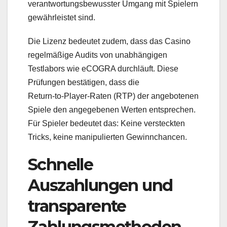
verantwortungsbewusster Umgang mit Spielern
gewährleistet sind.
Die Lizenz bedeutet zudem, dass das Casino
regelmäßige Audits von unabhängigen
Testlabors wie eCOGRA durchläuft. Diese
Prüfungen bestätigen, dass die
Return‑to‑Player‑Raten (RTP) der angebotenen
Spiele den angegebenen Werten entsprechen.
Für Spieler bedeutet das: Keine versteckten
Tricks, keine manipulierten Gewinnchancen.
Schnelle
Auszahlungen und
transparente
Zahlungsmethoden