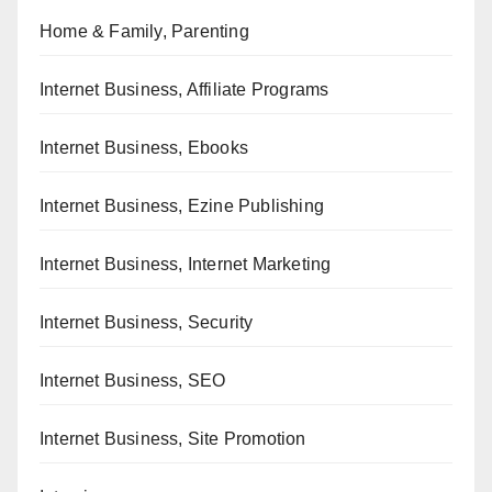
Home & Family, Parenting
Internet Business, Affiliate Programs
Internet Business, Ebooks
Internet Business, Ezine Publishing
Internet Business, Internet Marketing
Internet Business, Security
Internet Business, SEO
Internet Business, Site Promotion