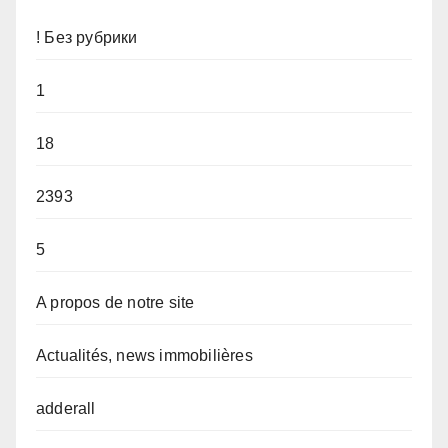
! Без рубрики
1
18
2393
5
A propos de notre site
Actualités, news immobilières
adderall