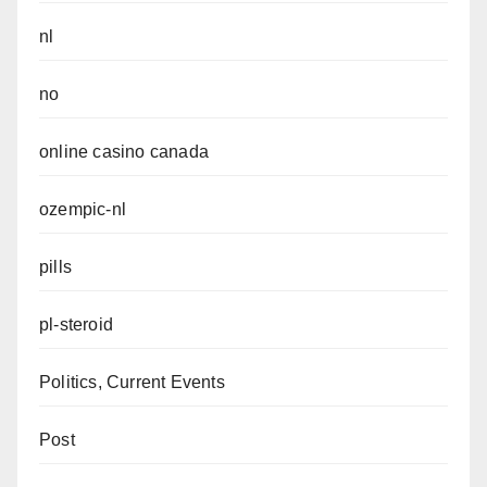
nl
no
online casino canada
ozempic-nl
pills
pl-steroid
Politics, Current Events
Post