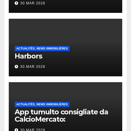
30 MAR 2026
ACTUALITÉS, NEWS IMMOBILIÈRES
Harbors
30 MAR 2026
ACTUALITÉS, NEWS IMMOBILIÈRES
App tumulto consigliate da
CalcioMercato:
considerazione di gennaio
30 MAR 2026