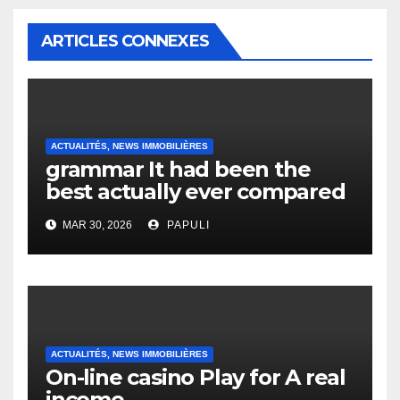
ARTICLES CONNEXES
ACTUALITÉS, NEWS IMMOBILIÈRES
grammar It had been the
best actually ever compared
to it’s the top actually?
MAR 30, 2026
PAPULI
English Vocabulary Learners
Heap Change
ACTUALITÉS, NEWS IMMOBILIÈRES
On-line casino Play for A real
income