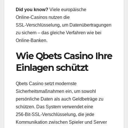
Did you know?
Viele europäische
Online‑Casinos nutzen die
SSL‑Verschlüsselung, um Datenübertragungen
zu sichern – das gleiche Verfahren wie bei
Online‑Banken.
Wie Qbets Casino Ihre
Einlagen schützt
Qbets Casino setzt modernste
Sicherheitsmaßnahmen ein, um sowohl
persönliche Daten als auch Geldbeträge zu
schützen. Das System verwendet eine
256‑Bit‑SSL‑Verschlüsselung, die jede
Kommunikation zwischen Spieler und Server