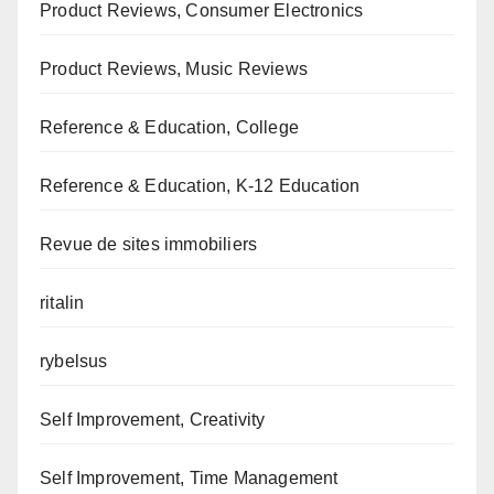
Product Reviews, Consumer Electronics
Product Reviews, Music Reviews
Reference & Education, College
Reference & Education, K-12 Education
Revue de sites immobiliers
ritalin
rybelsus
Self Improvement, Creativity
Self Improvement, Time Management