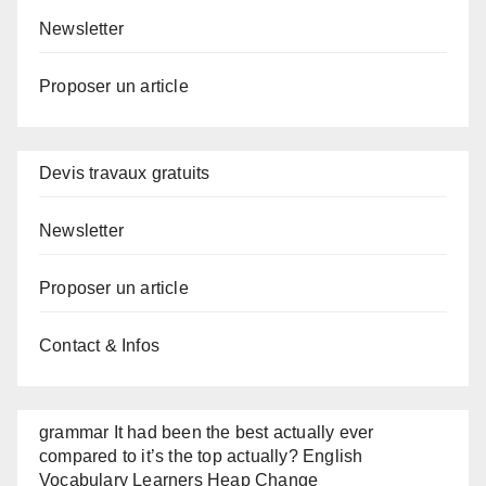
Newsletter
Proposer un article
Devis travaux gratuits
Newsletter
Proposer un article
Contact & Infos
grammar It had been the best actually ever
compared to it’s the top actually? English
Vocabulary Learners Heap Change