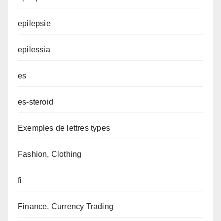
epilepsie
epilessia
es
es-steroid
Exemples de lettres types
Fashion, Clothing
fi
Finance, Currency Trading