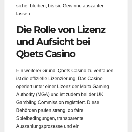
sicher bleiben, bis sie Gewinne auszahlen
lassen.
Die Rolle von Lizenz
und Aufsicht bei
Qbets Casino
Ein weiterer Grund, Qbets Casino zu vertrauen,
ist die offizielle Lizenzierung. Das Casino
operiert unter einer Lizenz der Malta Gaming
Authority (MGA) und ist zudem bei der UK
Gambling Commission registriert. Diese
Behörden prüfen streng, ob faire
Spielbedingungen, transparente
Auszahlungsprozesse und ein