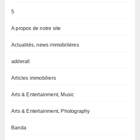
5
A propos de notre site
Actualités, news immobilières
adderall
Articles immobiliers
Arts & Entertainment, Music
Arts & Entertainment, Photography
Banda