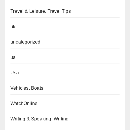
Travel & Leisure, Travel Tips
uk
uncategorized
us
Usa
Vehicles, Boats
WatchOnline
Writing & Speaking, Writing