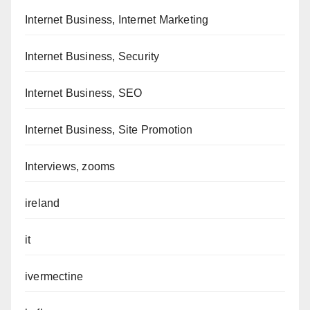
Internet Business, Internet Marketing
Internet Business, Security
Internet Business, SEO
Internet Business, Site Promotion
Interviews, zooms
ireland
it
ivermectine