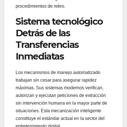
procedimientos de retiro.
Sistema tecnológico
Detrás de las
Transferencias
Inmediatas
Los mecanismos de manejo automatizado
trabajan sin cesar para asegurar rapidez
máximas. Sus sistemas modernos verifican,
autorizan y ejecutan peticiones de extracción
sin intervención humana en la mayor parte de
situaciones. Esta mecanización inteligente
constituye el estándar actual en la sector del
entretenimiento digital.