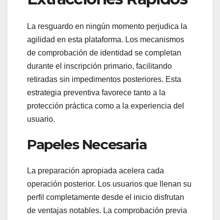
La resguardo en ningún momento perjudica la
agilidad en esta plataforma. Los mecanismos
de comprobación de identidad se completan
durante el inscripción primario, facilitando
retiradas sin impedimentos posteriores. Esta
estrategia preventiva favorece tanto a la
protección práctica como a la experiencia del
usuario.
Papeles Necesaria
La preparación apropiada acelera cada
operación posterior. Los usuarios que llenan su
perfil completamente desde el inicio disfrutan
de ventajas notables. La comprobación previa