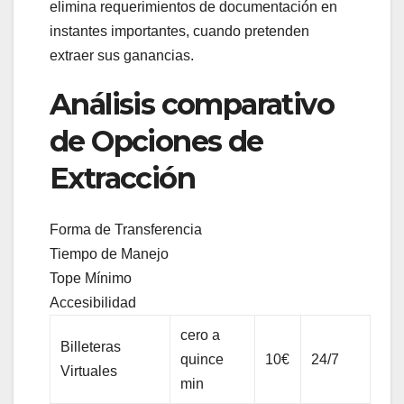
elimina requerimientos de documentación en
instantes importantes, cuando pretenden
extraer sus ganancias.
Análisis comparativo
de Opciones de
Extracción
Forma de Transferencia
Tiempo de Manejo
Tope Mínimo
Accesibilidad
cero a
Billeteras
quince
10€
24/7
Virtuales
min