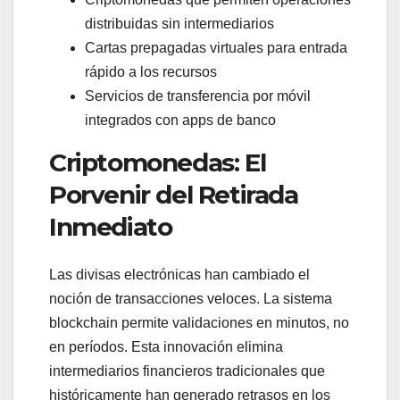
distribuidas sin intermediarios
Cartas prepagadas virtuales para entrada
rápido a los recursos
Servicios de transferencia por móvil
integrados con apps de banco
Criptomonedas: El
Porvenir del Retirada
Inmediato
Las divisas electrónicas han cambiado el
noción de transacciones veloces. La sistema
blockchain permite validaciones en minutos, no
en períodos. Esta innovación elimina
intermediarios financieros tradicionales que
históricamente han generado retrasos en los