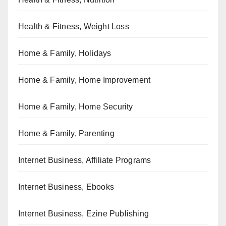
Health & Fitness, Weight Loss
Home & Family, Holidays
Home & Family, Home Improvement
Home & Family, Home Security
Home & Family, Parenting
Internet Business, Affiliate Programs
Internet Business, Ebooks
Internet Business, Ezine Publishing