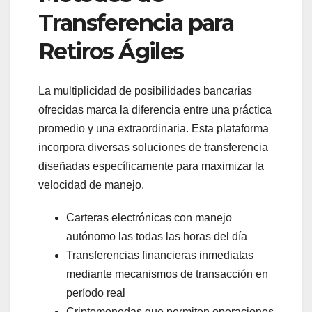
Transferencia para
Retiros Ágiles
La multiplicidad de posibilidades bancarias
ofrecidas marca la diferencia entre una práctica
promedio y una extraordinaria. Esta plataforma
incorpora diversas soluciones de transferencia
diseñadas específicamente para maximizar la
velocidad de manejo.
Carteras electrónicas con manejo
autónomo las todas las horas del día
Transferencias financieras inmediatas
mediante mecanismos de transacción en
período real
Criptomonedas que permiten operaciones