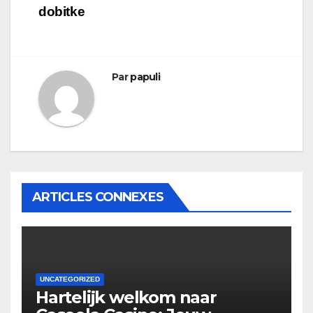
dobitke
Par
papuli
ARTICLES CONNEXES
UNCATEGORIZED
Hartelijk welkom naar