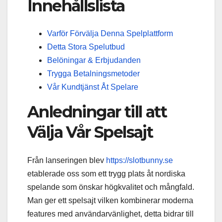
Innehållslista
Varför Förvälja Denna Spelplattform
Detta Stora Spelutbud
Belöningar & Erbjudanden
Trygga Betalningsmetoder
Vår Kundtjänst Åt Spelare
Anledningar till att
Välja Vår Spelsajt
Från lanseringen blev
https://slotbunny.se
etablerade oss som ett trygg plats åt nordiska
spelande som önskar högkvalitet och mångfald.
Man ger ett spelsajt vilken kombinerar moderna
features med användarvänlighet, detta bidrar till