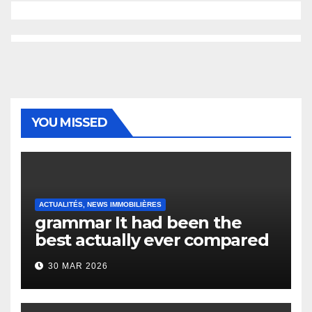
YOU MISSED
ACTUALITÉS, NEWS IMMOBILIÈRES
grammar It had been the
best actually ever compared
to it’s the top actually?
30 MAR 2026
English Vocabulary Learners
Heap Change