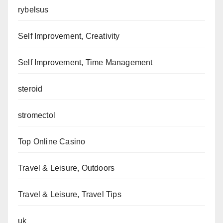
rybelsus
Self Improvement, Creativity
Self Improvement, Time Management
steroid
stromectol
Top Online Casino
Travel & Leisure, Outdoors
Travel & Leisure, Travel Tips
uk