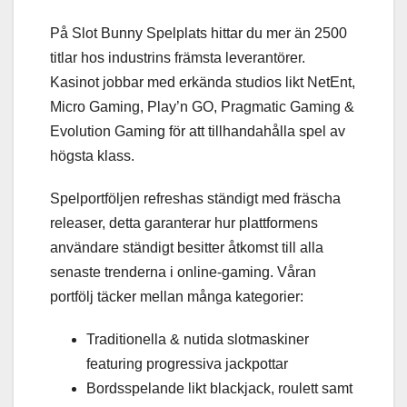
På Slot Bunny Spelplats hittar du mer än 2500
titlar hos industrins främsta leverantörer.
Kasinot jobbar med erkända studios likt NetEnt,
Micro Gaming, Play’n GO, Pragmatic Gaming &
Evolution Gaming för att tillhandahålla spel av
högsta klass.
Spelportföljen refreshas ständigt med fräscha
releaser, detta garanterar hur plattformens
användare ständigt besitter åtkomst till alla
senaste trenderna i online-gaming. Våran
portfölj täcker mellan många kategorier:
Traditionella & nutida slotmaskiner
featuring progressiva jackpottar
Bordsspelande likt blackjack, roulett samt