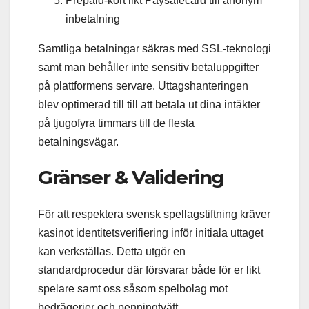
Prepaid-kort likt Paysafecard till anonym
inbetalning
Samtliga betalningar säkras med SSL-teknologi
samt man behåller inte sensitiv betaluppgifter
på plattformens servare. Uttagshanteringen
blev optimerad till till att betala ut dina intäkter
på tjugofyra timmars till de flesta
betalningsvägar.
Gränser & Validering
För att respektera svensk spellagstiftning kräver
kasinot identitetsverifiering inför initiala uttaget
kan verkställas. Detta utgör en
standardprocedur där försvarar både för er likt
spelare samt oss såsom spelbolag mot
bedrägerier och penningtvätt.