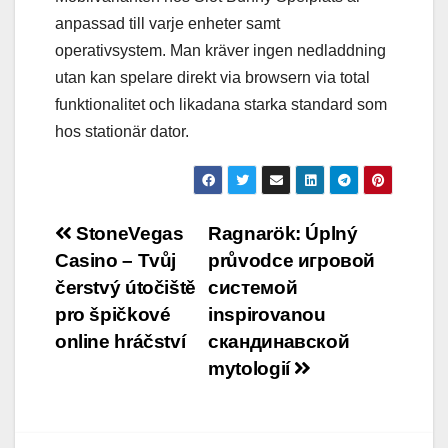
anpassad till varje enheter samt
operativsystem. Man kräver ingen nedladdning
utan kan spelare direkt via browsern via total
funktionalitet och likadana starka standard som
hos stationär dator.
Navigation
StoneVegas
Ragnarök: Úplný
Casino – Tvůj
průvodce игровой
de
čerstvý útočiště
системой
l’article
pro špičkové
inspirovanou
online hráčství
скандинавской
mytologií