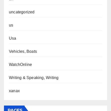
uncategorized
us
Usa
Vehicles, Boats
WatchOnline
Writing & Speaking, Writing
xanax
PAGES