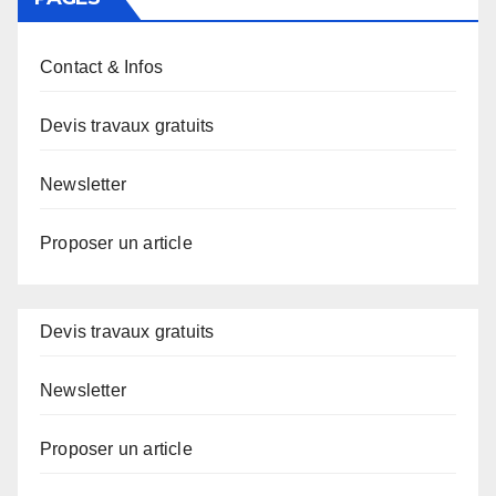
Contact & Infos
Devis travaux gratuits
Newsletter
Proposer un article
Devis travaux gratuits
Newsletter
Proposer un article