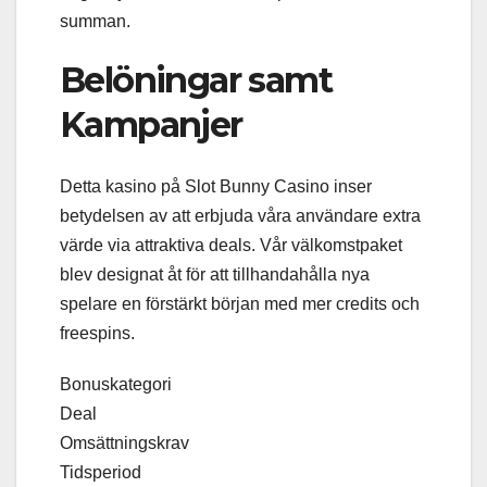
summan.
Belöningar samt
Kampanjer
Detta kasino på Slot Bunny Casino inser
betydelsen av att erbjuda våra användare extra
värde via attraktiva deals. Vår välkomstpaket
blev designat åt för att tillhandahålla nya
spelare en förstärkt början med mer credits och
freespins.
Bonuskategori
Deal
Omsättningskrav
Tidsperiod