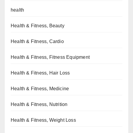
health
Health & Fitness, Beauty
Health & Fitness, Cardio
Health & Fitness, Fitness Equipment
Health & Fitness, Hair Loss
Health & Fitness, Medicine
Health & Fitness, Nutrition
Health & Fitness, Weight Loss