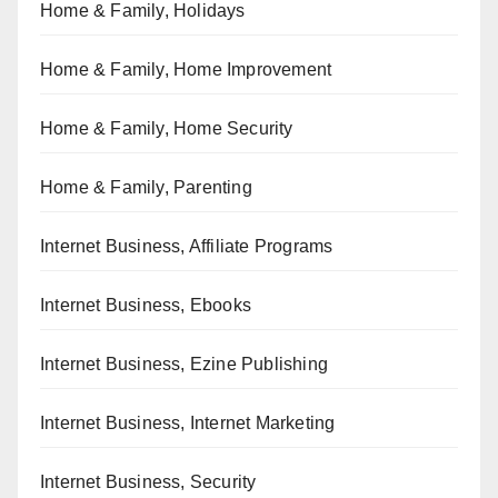
Home & Family, Holidays
Home & Family, Home Improvement
Home & Family, Home Security
Home & Family, Parenting
Internet Business, Affiliate Programs
Internet Business, Ebooks
Internet Business, Ezine Publishing
Internet Business, Internet Marketing
Internet Business, Security