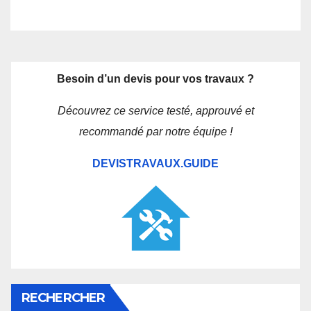
Besoin d’un devis pour vos travaux ?
Découvrez ce service testé, approuvé et
recommandé par notre équipe !
DEVISTRAVAUX.GUIDE
RECHERCHER