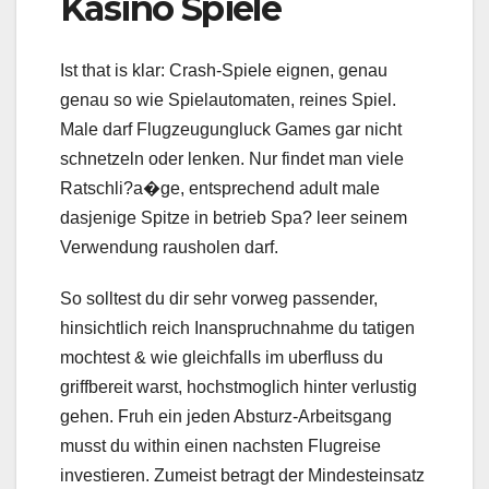
Kasino Spiele
Ist that is klar: Crash-Spiele eignen, genau
genau so wie Spielautomaten, reines Spiel.
Male darf Flugzeugungluck Games gar nicht
schnetzeln oder lenken. Nur findet man viele
Ratschli?a�ge, entsprechend adult male
dasjenige Spitze in betrieb Spa? leer seinem
Verwendung rausholen darf.
So solltest du dir sehr vorweg passender,
hinsichtlich reich Inanspruchnahme du tatigen
mochtest & wie gleichfalls im uberfluss du
griffbereit warst, hochstmoglich hinter verlustig
gehen. Fruh ein jeden Absturz-Arbeitsgang
musst du within einen nachsten Flugreise
investieren. Zumeist betragt der Mindesteinsatz