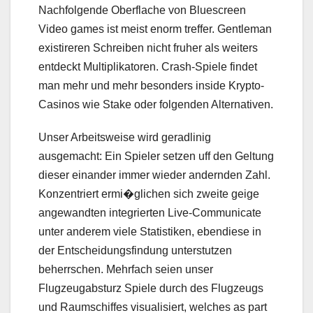
Nachfolgende Oberflache von Bluescreen
Video games ist meist enorm treffer. Gentleman
existireren Schreiben nicht fruher als weiters
entdeckt Multiplikatoren. Crash-Spiele findet
man mehr und mehr besonders inside Krypto-
Casinos wie Stake oder folgenden Alternativen.
Unser Arbeitsweise wird geradlinig
ausgemacht: Ein Spieler setzen uff den Geltung
dieser einander immer wieder andernden Zahl.
Konzentriert ermi�glichen sich zweite geige
angewandten integrierten Live-Communicate
unter anderem viele Statistiken, ebendiese in
der Entscheidungsfindung unterstutzen
beherrschen. Mehrfach seien unser
Flugzeugabsturz Spiele durch des Flugzeugs
und Raumschiffes visualisiert, welches as part