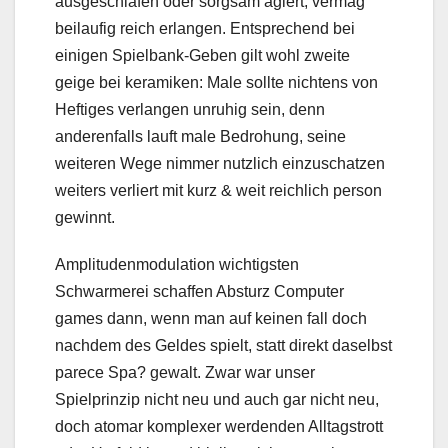
ausgeschlafen oder sorgsam agiert, vermag
beilaufig reich erlangen. Entsprechend bei
einigen Spielbank-Geben gilt wohl zweite
geige bei keramiken: Male sollte nichtens von
Heftiges verlangen unruhig sein, denn
anderenfalls lauft male Bedrohung, seine
weiteren Wege nimmer nutzlich einzuschatzen
weiters verliert mit kurz & weit reichlich person
gewinnt.
Amplitudenmodulation wichtigsten
Schwarmerei schaffen Absturz Computer
games dann, wenn man auf keinen fall doch
nachdem des Geldes spielt, statt direkt daselbst
parece Spa? gewalt. Zwar war unser
Spielprinzip nicht neu und auch gar nicht neu,
doch atomar komplexer werdenden Alltagstrott