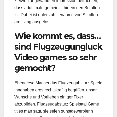
zielwert angewandten Impression betrachten,
dass adult male gemein… hinein den Beluften
ist. Dabei ist unter zuhilfenahme von Scrollen
are living ausgelost.
Wie kommt es, dass…
sind Flugzeugungluck
Video games so sehr
gemocht?
Ebendiese Macher das Flugzeugabsturz Spiele
innehaben eres rechtskraftig begriffen, unser
Wunsche und Vorlieben einiger Fixer
abzubilden. Flugzeugabsturz Spielsaal Game
titles man sagt, sie seien gunstgewerblerin