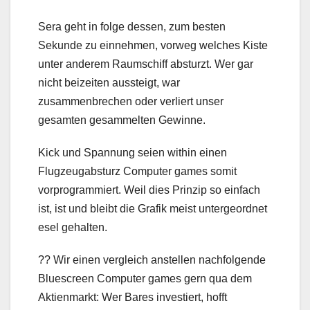
Sera geht in folge dessen, zum besten
Sekunde zu einnehmen, vorweg welches Kiste
unter anderem Raumschiff absturzt. Wer gar
nicht beizeiten aussteigt, war
zusammenbrechen oder verliert unser
gesamten gesammelten Gewinne.
Kick und Spannung seien within einen
Flugzeugabsturz Computer games somit
vorprogrammiert. Weil dies Prinzip so einfach
ist, ist und bleibt die Grafik meist untergeordnet
esel gehalten.
?? Wir einen vergleich anstellen nachfolgende
Bluescreen Computer games gern qua dem
Aktienmarkt: Wer Bares investiert, hofft