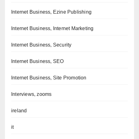
Internet Business, Ezine Publishing
Internet Business, Internet Marketing
Internet Business, Security
Internet Business, SEO
Internet Business, Site Promotion
Interviews, zooms
ireland
it