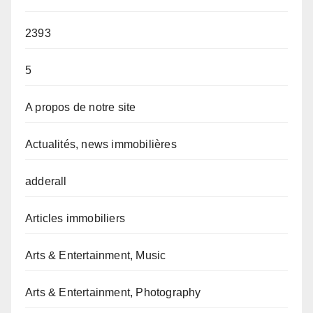
2393
5
A propos de notre site
Actualités, news immobilières
adderall
Articles immobiliers
Arts & Entertainment, Music
Arts & Entertainment, Photography