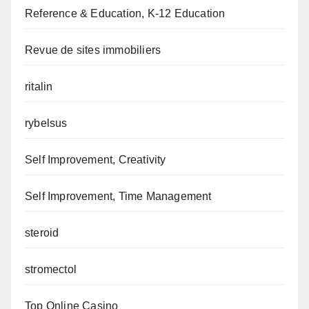
Reference & Education, K-12 Education
Revue de sites immobiliers
ritalin
rybelsus
Self Improvement, Creativity
Self Improvement, Time Management
steroid
stromectol
Top Online Casino