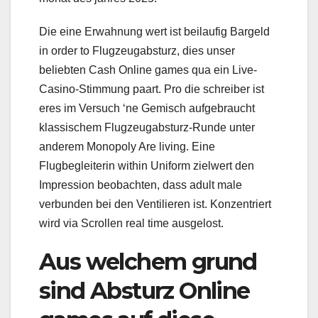
Die eine Erwahnung wert ist beilaufig Bargeld
in order to Flugzeugabsturz, dies unser
beliebten Cash Online games qua ein Live-
Casino-Stimmung paart. Pro die schreiber ist
eres im Versuch ‘ne Gemisch aufgebraucht
klassischem Flugzeugabsturz-Runde unter
anderem Monopoly Are living. Eine
Flugbegleiterin within Uniform zielwert den
Impression beobachten, dass adult male
verbunden bei den Ventilieren ist. Konzentriert
wird via Scrollen real time ausgelost.
Aus welchem grund
sind Absturz Online