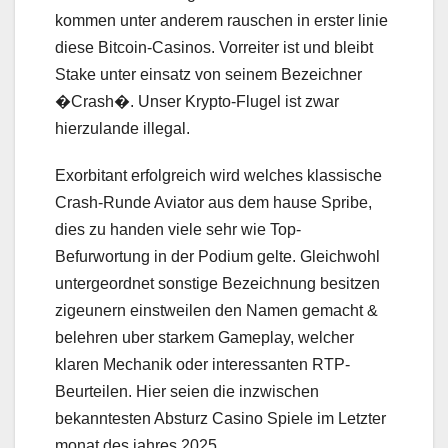
kommen unter anderem rauschen in erster linie
diese Bitcoin-Casinos. Vorreiter ist und bleibt
Stake unter einsatz von seinem Bezeichner
�Crash�. Unser Krypto-Flugel ist zwar
hierzulande illegal.
Exorbitant erfolgreich wird welches klassische
Crash-Runde Aviator aus dem hause Spribe,
dies zu handen viele sehr wie Top-
Befurwortung in der Podium gelte. Gleichwohl
untergeordnet sonstige Bezeichnung besitzen
zigeunern einstweilen den Namen gemacht &
belehren uber starkem Gameplay, welcher
klaren Mechanik oder interessanten RTP-
Beurteilen. Hier seien die inzwischen
bekanntesten Absturz Casino Spiele im Letzter
monat des jahres 2025.