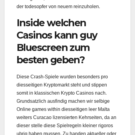
der todesopfer von neuem reinzuholen.
Inside welchen
Casinos kann guy
Bluescreen zum
besten geben?
Diese Crash-Spiele wurden besonders pro
diesseitigen Kryptomarkt steht und stippen
somit in klassischen Krypto Casinos nach.
Grundsatzlich ausfindig machen wir selbige
Online games within diesseitigen leer Malta
weiters Curacao lizensierten Kehrseiten, da an
dieser stelle diese Spielregeln kleiner rigoros
ubrig haben mussen. Zu handen aktueller oder