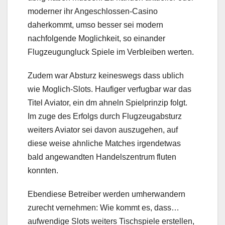
moderner ihr Angeschlossen-Casino
daherkommt, umso besser sei modern
nachfolgende Moglichkeit, so einander
Flugzeugungluck Spiele im Verbleiben werten.
Zudem war Absturz keineswegs dass ublich
wie Moglich-Slots. Haufiger verfugbar war das
Titel Aviator, ein dm ahneln Spielprinzip folgt.
Im zuge des Erfolgs durch Flugzeugabsturz
weiters Aviator sei davon auszugehen, auf
diese weise ahnliche Matches irgendetwas
bald angewandten Handelszentrum fluten
konnten.
Ebendiese Betreiber werden umherwandern
zurecht vernehmen: Wie kommt es, dass…
aufwendige Slots weiters Tischspiele erstellen,