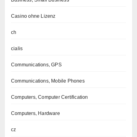
Casino ohne Lizenz
ch
cialis
Communications, GPS
Communications, Mobile Phones
Computers, Computer Certification
Computers, Hardware
cz