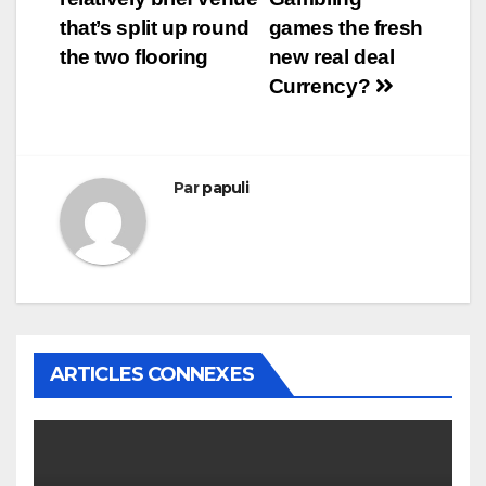
l’article
that’s split up round
games the fresh
the two flooring
new real deal
Currency?
Par
papuli
ARTICLES CONNEXES