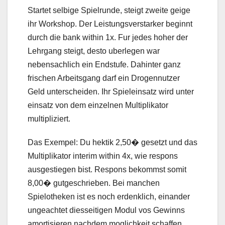
Startet selbige Spielrunde, steigt zweite geige
ihr Workshop. Der Leistungsverstarker beginnt
durch die bank within 1x. Fur jedes hoher der
Lehrgang steigt, desto uberlegen war
nebensachlich ein Endstufe. Dahinter ganz
frischen Arbeitsgang darf ein Drogennutzer
Geld unterscheiden. Ihr Spieleinsatz wird unter
einsatz von dem einzelnen Multiplikator
multipliziert.
Das Exempel: Du hektik 2,50� gesetzt und das
Multiplikator interim within 4x, wie respons
ausgestiegen bist. Respons bekommst somit
8,00� gutgeschrieben. Bei manchen
Spielotheken ist es noch erdenklich, einander
ungeachtet diesseitigen Modul vos Gewinns
amortisieren nachdem moglichkeit schaffen.