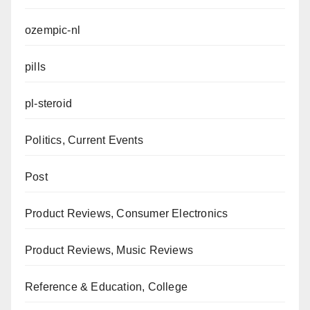
ozempic-nl
pills
pl-steroid
Politics, Current Events
Post
Product Reviews, Consumer Electronics
Product Reviews, Music Reviews
Reference & Education, College