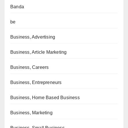
Banda
be
Business, Advertising
Business, Article Marketing
Business, Careers
Business, Entrepreneurs
Business, Home Based Business
Business, Marketing
Business, Small Business