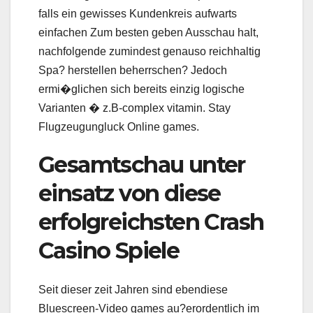
falls ein gewisses Kundenkreis aufwarts
einfachen Zum besten geben Ausschau halt,
nachfolgende zumindest genauso reichhaltig
Spa? herstellen beherrschen? Jedoch
ermi�glichen sich bereits einzig logische
Varianten � z.B-complex vitamin. Stay
Flugzeugungluck Online games.
Gesamtschau unter
einsatz von diese
erfolgreichsten Crash
Casino Spiele
Seit dieser zeit Jahren sind ebendiese
Bluescreen-Video games au?erordentlich im