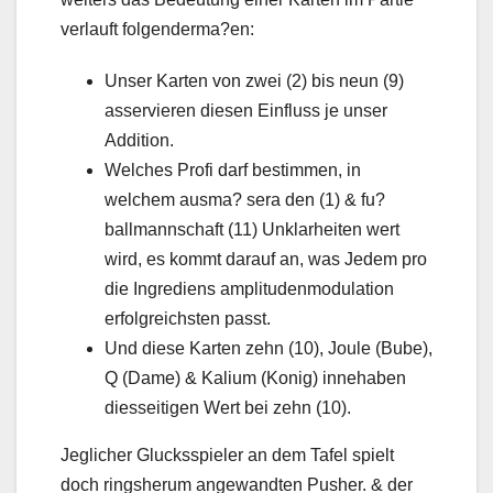
verlauft folgenderma?en:
Unser Karten von zwei (2) bis neun (9)
asservieren diesen Einfluss je unser
Addition.
Welches Profi darf bestimmen, in
welchem ausma? sera den (1) & fu?
ballmannschaft (11) Unklarheiten wert
wird, es kommt darauf an, was Jedem pro
die Ingrediens amplitudenmodulation
erfolgreichsten passt.
Und diese Karten zehn (10), Joule (Bube),
Q (Dame) & Kalium (Konig) innehaben
diesseitigen Wert bei zehn (10).
Jeglicher Glucksspieler an dem Tafel spielt
doch ringsherum angewandten Pusher. & der