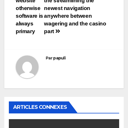
website
the streamlining the
otherwise
newest navigation
software is
anywhere between
always
wagering and the casino
primary
part
Par
papuli
ARTICLES CONNEXES