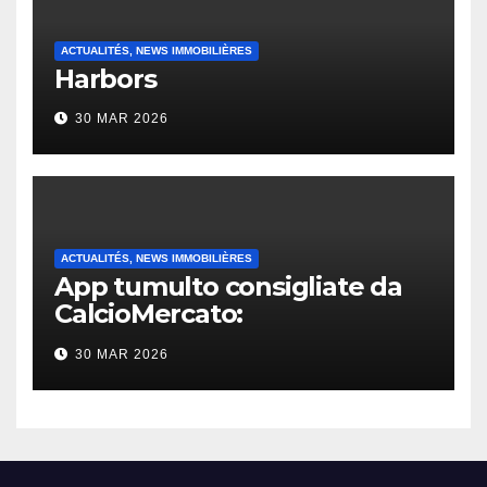
ACTUALITÉS, NEWS IMMOBILIÈRES
Harbors
30 MAR 2026
ACTUALITÉS, NEWS IMMOBILIÈRES
App tumulto consigliate da
CalcioMercato:
considerazione di gennaio
30 MAR 2026
2026