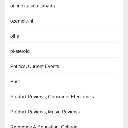
online casino canada
ozempic-nl
pills
pl-steroid
Politics, Current Events
Post
Product Reviews, Consumer Electronics
Product Reviews, Music Reviews
Reference & Education, College