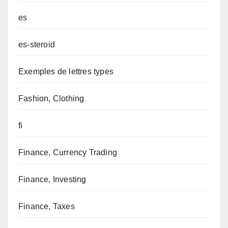
es
es-steroid
Exemples de lettres types
Fashion, Clothing
fi
Finance, Currency Trading
Finance, Investing
Finance, Taxes