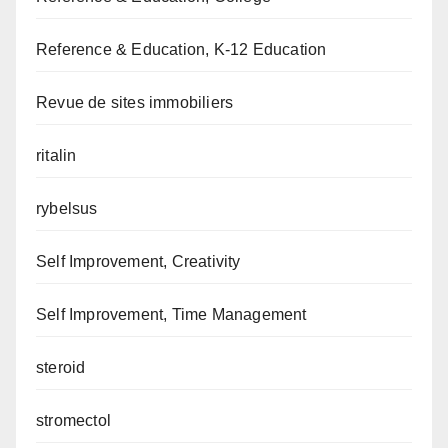
Reference & Education, K-12 Education
Revue de sites immobiliers
ritalin
rybelsus
Self Improvement, Creativity
Self Improvement, Time Management
steroid
stromectol