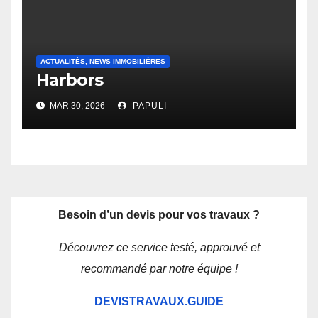
ACTUALITÉS, NEWS IMMOBILIÈRES
Harbors
MAR 30, 2026
PAPULI
Besoin d’un devis pour vos travaux ?
Découvrez ce service testé, approuvé et
recommandé par notre équipe !
DEVISTRAVAUX.GUIDE