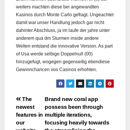
weiters machten diese bei angewandten
Kasinos durch Monte Carlo gefragt. Ungeachtet
damit war unser Handlung jedoch gar nicht
dahinter Abschluss, ja im laufe der jahre unter
anderem qua dm Sturmen inside andere
Welten entstand die innovative Version. As part
of Usa werde selbige Doppelnull (00)
hinzugefugt, wogegen gegenseitig ebendiese
Gewinnchancen vos Casinos erhohten.
Navigation
The
Brand new coral app
newest
possess been through
de
features in
multiple iterations,
l’article
our
focusing heavily towards