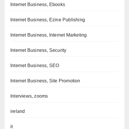
Internet Business, Ebooks
Internet Business, Ezine Publishing
Internet Business, Internet Marketing
Internet Business, Security
Internet Business, SEO
Internet Business, Site Promotion
Interviews, zooms
ireland
it