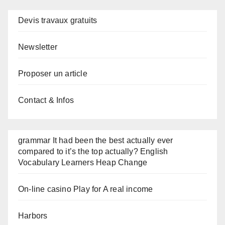
Devis travaux gratuits
Newsletter
Proposer un article
Contact & Infos
grammar It had been the best actually ever
compared to it’s the top actually? English
Vocabulary Learners Heap Change
On-line casino Play for A real income
Harbors