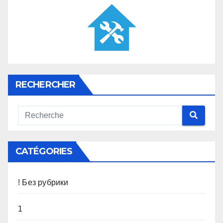
RECHERCHER
CATÉGORIES
! Без рубрики
1