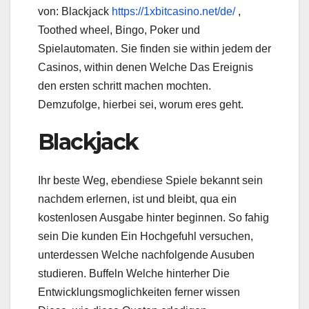
von: Blackjack
https://1xbitcasino.net/de/
,
Toothed wheel, Bingo, Poker und
Spielautomaten. Sie finden sie within jedem der
Casinos, within denen Welche Das Ereignis
den ersten schritt machen mochten.
Demzufolge, hierbei sei, worum eres geht.
Blackjack
Ihr beste Weg, ebendiese Spiele bekannt sein
nachdem erlernen, ist und bleibt, qua ein
kostenlosen Ausgabe hinter beginnen. So fahig
sein Die kunden Ein Hochgefuhl versuchen,
unterdessen Welche nachfolgende Ausuben
studieren. Buffeln Welche hinterher Die
Entwicklungsmoglichkeiten ferner wissen