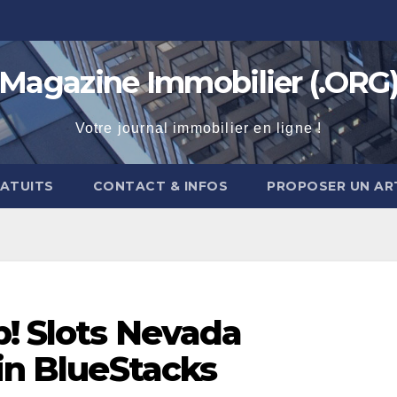
Magazine Immobilier (.ORG
Votre journal immobilier en ligne !
RATUITS
CONTACT & INFOS
PROPOSER UN AR
p! Slots Nevada
 in BlueStacks