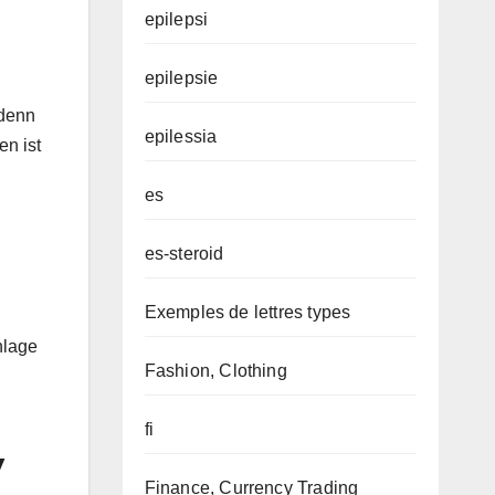
epilepsi
epilepsie
 denn
epilessia
en ist
es
es-steroid
Exemples de lettres types
nlage
Fashion, Clothing
fi
y
Finance, Currency Trading