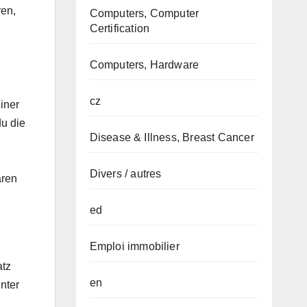
ren,
Computers, Computer
Certification
Computers, Hardware
cz
iner
du die
Disease & Illness, Breast Cancer
Divers / autres
aren
ed
Emploi immobilier
atz
en
inter