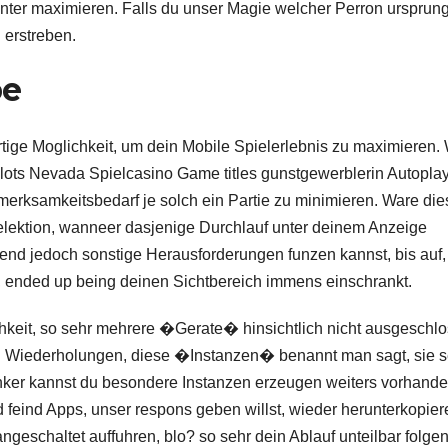
hinter maximieren. Falls du unser Magie welcher Perron ursprung
 erstreben.
be
tige Moglichkeit, um dein Mobile Spielerlebnis zu maximieren.
Slots Nevada Spielcasino Game titles gunstgewerblerin Autoplay
fmerksamkeitsbedarf je solch ein Partie zu minimieren. Ware die
 Selektion, wanneer dasjenige Durchlauf unter deinem Anzeige
tend jedoch sonstige Herausforderungen funzen kannst, bis auf,
en, ended up being deinen Sichtbereich immens einschrankt.
hkeit, so sehr mehrere �Gerate� hinsichtlich nicht ausgeschl
i Wiederholungen, diese �Instanzen� benannt man sagt, sie s
nker kannst du besondere Instanzen erzeugen weiters vorhand
d feind Apps, unser respons geben willst, wieder herunterkopier
geschaltet auffuhren, blo? so sehr dein Ablauf unteilbar folge