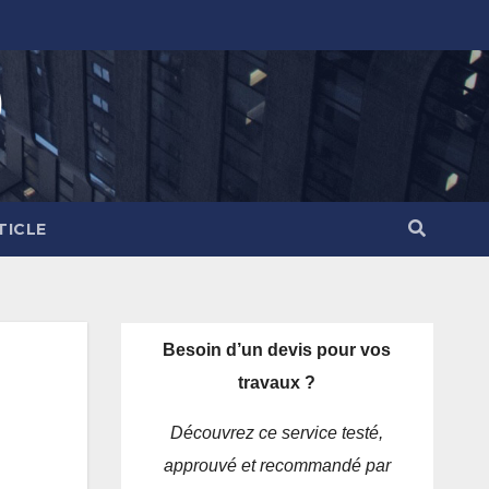
)
TICLE
Besoin d’un devis pour vos
travaux ?
Découvrez ce service testé,
approuvé et recommandé par