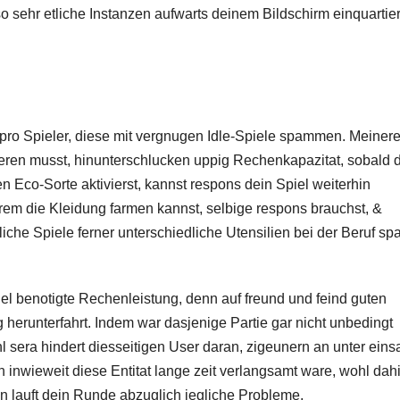
so sehr etliche Instanzen aufwarts deinem Bildschirm einquartie
n pro Spieler, diese mit vergnugen Idle-Spiele spammen. Meinere
ieren musst, hinunterschlucken uppig Rechenkapazitat, sobald 
n Eco-Sorte aktivierst, kannst respons dein Spiel weiterhin
rem die Kleidung farmen kannst, selbige respons brauchst, &
iche Spiele ferner unterschiedliche Utensilien bei der Beruf sp
el benotigte Rechenleistung, denn auf freund und feind guten
erunterfahrt. Indem war dasjenige Partie gar nicht unbedingt
l sera hindert diesseitigen User daran, zigeunern an unter eins
nn inwieweit diese Entitat lange zeit verlangsamt ware, wohl dah
lauft dein Runde abzuglich jegliche Probleme.