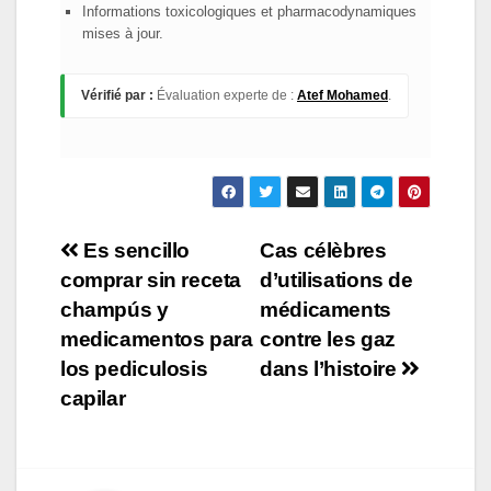
Informations toxicologiques et pharmacodynamiques
mises à jour.
Vérifié par :
Évaluation experte de :
Atef Mohamed
.
Navigation
Es sencillo
Cas célèbres
comprar sin receta
d’utilisations de
de
champús y
médicaments
l’article
medicamentos para
contre les gaz
los pediculosis
dans l’histoire
capilar