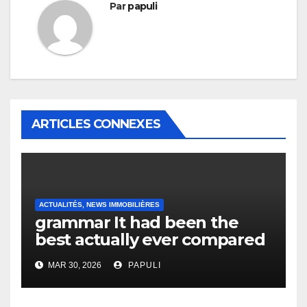
Par
papuli
ARTICLES CONNEXES
ACTUALITÉS, NEWS IMMOBILIÈRES
grammar It had been the
best actually ever compared
to it’s the top actually?
MAR 30, 2026
PAPULI
English Vocabulary Learners
Heap Change