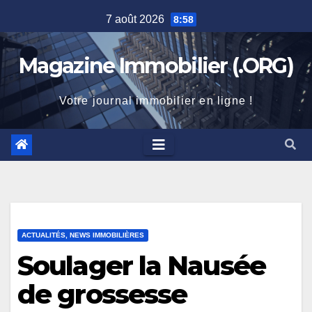
Skip
7 août 2026
8:58
to
content
Magazine Immobilier (.ORG)
Votre journal immobilier en ligne !
ACTUALITÉS, NEWS IMMOBILIÈRES
Soulager la Nausée
de grossesse