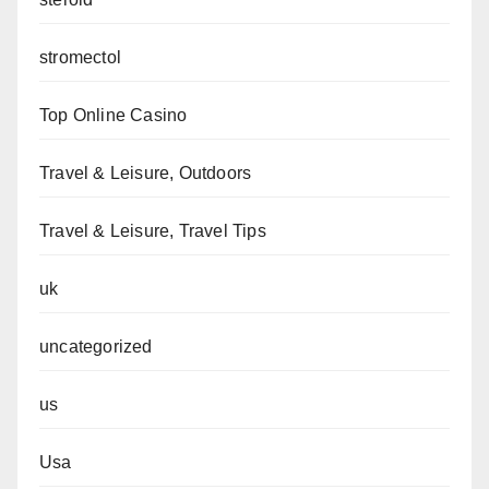
stromectol
Top Online Casino
Travel & Leisure, Outdoors
Travel & Leisure, Travel Tips
uk
uncategorized
us
Usa