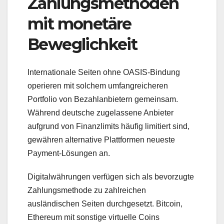
Zahlungsmethoden
mit monetäre
Beweglichkeit
Internationale Seiten ohne OASIS-Bindung
operieren mit solchem umfangreicheren
Portfolio von Bezahlanbietern gemeinsam.
Während deutsche zugelassene Anbieter
aufgrund von Finanzlimits häufig limitiert sind,
gewähren alternative Plattformen neueste
Payment-Lösungen an.
Digitalwährungen verfügen sich als bevorzugte
Zahlungsmethode zu zahlreichen
ausländischen Seiten durchgesetzt. Bitcoin,
Ethereum mit sonstige virtuelle Coins