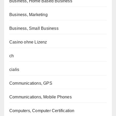
Business, Home Based Business
Business, Marketing
Business, Small Business
Casino ohne Lizenz
ch
cialis
Communications, GPS
Communications, Mobile Phones
Computers, Computer Certification