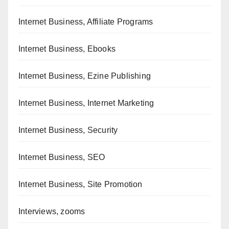
Internet Business, Affiliate Programs
Internet Business, Ebooks
Internet Business, Ezine Publishing
Internet Business, Internet Marketing
Internet Business, Security
Internet Business, SEO
Internet Business, Site Promotion
Interviews, zooms