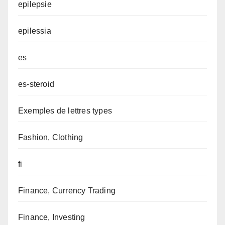
epilepsie
epilessia
es
es-steroid
Exemples de lettres types
Fashion, Clothing
fi
Finance, Currency Trading
Finance, Investing