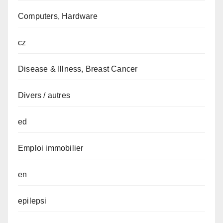
Computers, Hardware
cz
Disease & Illness, Breast Cancer
Divers / autres
ed
Emploi immobilier
en
epilepsi