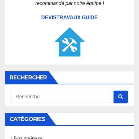
recommandé par notre équipe !
DEVISTRAVAUX.GUIDE
RECHERCHER
CATÉGORIES
! Без рубрики