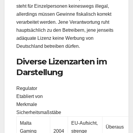
steht für Einzelpersonen keineswegs illegal,
allerdings müssen Gewinne fiskalisch korrekt
verarbeitet werden. Jene Verantwortung ruht
hauptsächlich zu den Betreibern, jene jenseits
adäquate Lizenz keine Werbung von
Deutschland betreiben dürfen.
Diverse Lizenzarten im
Darstellung
Regulator
Etabliert von
Merkmale
Sicherheitsmaßstäbe
Malta
EU-Aufsicht,
Überaus
Gaming
2004
strenge