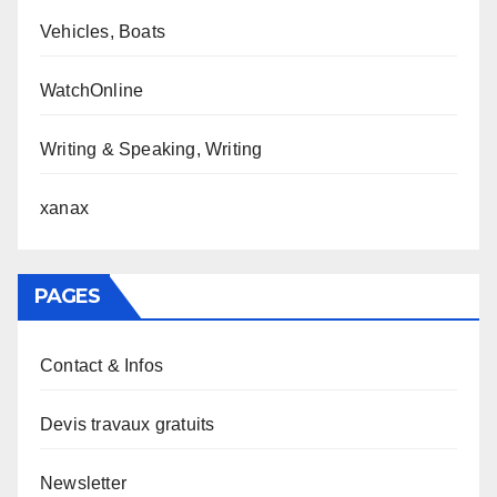
Vehicles, Boats
WatchOnline
Writing & Speaking, Writing
xanax
PAGES
Contact & Infos
Devis travaux gratuits
Newsletter