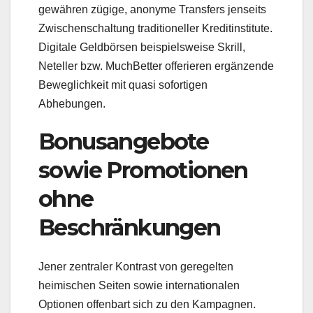
gewähren zügige, anonyme Transfers jenseits
Zwischenschaltung traditioneller Kreditinstitute.
Digitale Geldbörsen beispielsweise Skrill,
Neteller bzw. MuchBetter offerieren ergänzende
Beweglichkeit mit quasi sofortigen
Abhebungen.
Bonusangebote
sowie Promotionen
ohne
Beschränkungen
Jener zentraler Kontrast von geregelten
heimischen Seiten sowie internationalen
Optionen offenbart sich zu den Kampagnen.