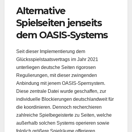
Alternative
Spielseiten jenseits
dem OASIS-Systems
Seit dieser Implementierung dem
Glücksspielstaatsvertrags im Jahr 2021
unterliegen deutsche Seiten rigorosen
Regulierungen, mit dieser zwingenden
Anbindung mit jenem OASIS-Sperrsystem.
Diese zentrale Datei wurde geschaffen, zur
individuelle Blockierungen deutschlandweit für
die koordinieren. Dennoch recherchieren
zahlreiche Spielbegeisterte zu Seiten, welche
außerhalb solchen Systems operieren sowie
folglich größere Spielräume offerieren.