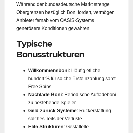
Während der bundesdeutsche Markt strenge
Obergrenzen bezüglich Boni fordert, vermögen
Anbieter fernab vom OASIS-Systems
generösere Konditionen gewähren.
Typische
Bonusstrukturen
Willkommensboni:
Häufig etliche
hundert % für solche Ersteinzahlung samt
Free Spins
Nachlade-Boni:
Periodische Aufladeboni
zu bestehende Spieler
Geld-zurück-Systeme:
Rückerstattung
solches Teils der Verluste
Elite-Strukturen:
Gestaffelte