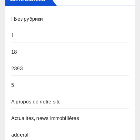
! Без рубрики
1
18
2393
5
A propos de notre site
Actualités, news immobilières
adderall