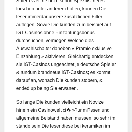
Sofern Welche noch schon Spezifischeres
forschen unter anderem hoffen, konnen Die
leser immerdar unsere zusatzlichen Filter
auflegen. Sowie Die kunden zum beispiel auf
IGT-Casinos ohne Einzahlungsbonus
durchsuchen, vermogen Welche dies
Auswahlschalter daneben « Pramie exklusive
Einzahlung » aktivieren. Gleichartig entdecken
sie IGT-Casinos ungeachtet je deutsche Spieler
& rundum brandneue IGT-Casinos; es kommt
darauf an, wonach Die kunden stobern, &
ended up being Sie erwarten.
So lange Die kunden vielleicht ein Novize
hinein ein Casinowelt ci� »?ur mi?ssen und
allgemeine Beistand haben mussen, so sehr im
stande sein Die leser diese bei keramiken im