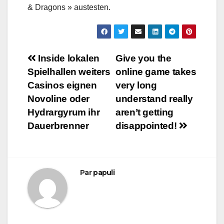
& Dragons » austesten.
Navigation
Inside lokalen
Give you the
Spielhallen weiters
online game takes
de
Casinos eignen
very long
l’article
Novoline oder
understand really
Hydrargyrum ihr
aren’t getting
Dauerbrenner
disappointed!
Par
papuli