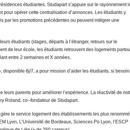
 résidences étudiantes. Studapart s’appuie sur le rayonnement l
t pour opérer cette centralisation d’annonces. Les étudiants y
és par les promotions précédentes ou peuvent intégrer une
urs étudiants (stages, départs à l’étranger, retours sur le
nt de leur école, les étudiants retrouvent des logements partou
illant entre 2 semaines et X années.
isponible 6j/7, a pour mission d’aider les étudiants, si besoin
 leurs parents pour améliorer l’expérience. La réactivité de not
ry Roland, co-­‐fondateur de Studapart.
et gère le service logement des établissements les plus renomm
M Lyon, L’Université de Bordeaux, Sciences Po Lyon, l’ESCP
olique de Lille (+ de 250 campus).