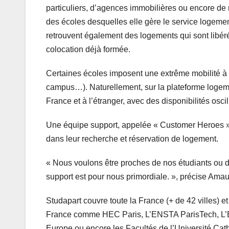
particuliers, d’agences immobilières ou encore de
des écoles desquelles elle gère le service logemen
retrouvent également des logements qui sont libér
colocation déjà formée.
Certaines écoles imposent une extrême mobilité à le
campus…). Naturellement, sur la plateforme logeme
France et à l’étranger, avec des disponibilités osc
Une équipe support, appelée « Customer Heroes », d
dans leur recherche et réservation de logement.
« Nous voulons être proches de nos étudiants ou de
support est pour nous primordiale. », précise Amau
Studapart couvre toute la France (+ de 42 villes) 
France comme HEC Paris, L’ENSTA ParisTech, L’E
Europe ou encore les Facultés de l’Université Cath