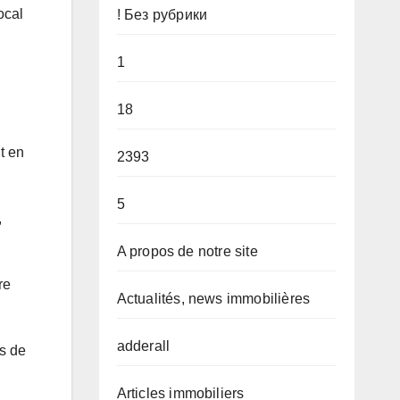
ocal
! Без рубрики
1
18
t en
2393
5
,
A propos de notre site
re
Actualités, news immobilières
adderall
és de
Articles immobiliers