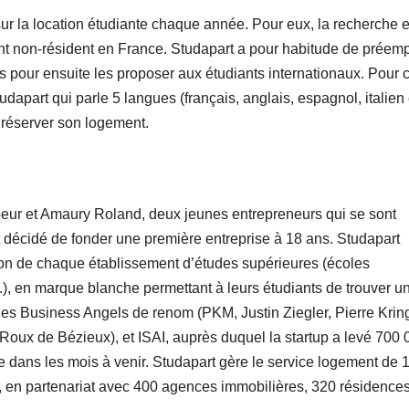
ur la location étudiante chaque année. Pour eux, la recherche e
ant non-résident en France. Studapart a pour habitude de préemp
 pour ensuite les proposer aux étudiants internationaux. Pour c
apart qui parle 5 langues (français, anglais, espagnol, italien 
t réserver son logement.
eur et Amaury Roland, deux jeunes entrepreneurs qui se sont
t décidé de fonder une première entreprise à 18 ans. Studapart
on de chaque établissement d’études supérieures (écoles
.), en marque blanche permettant à leurs étudiants de trouver u
des Business Angels de renom (PKM, Justin Ziegler, Pierre Krin
oux de Bézieux), et ISAI, auprès duquel la startup a levé 700
e dans les mois à venir. Studapart gère le service logement de 
, en partenariat avec 400 agences immobilières, 320 résidence