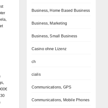
st
Business, Home Based Business
ter
ela,
Business, Marketing
et
Business, Small Business
Casino ohne Lizenz
ch
cialis
n
gs,
Communications, GPS
 000€
130
Communications, Mobile Phones
s