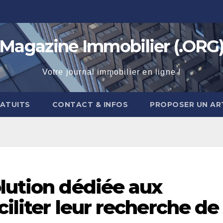
Magazine Immobilier (.ORG
Votre journal immobilier en ligne !
RATUITS
CONTACT & INFOS
PROPOSER UN AR
lution dédiée aux
ciliter leur recherche de