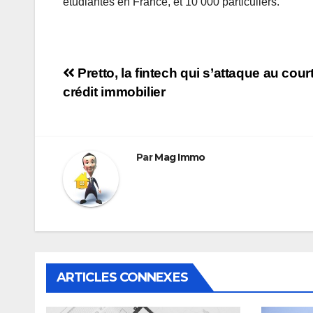
étudiantes en France, et 10 000 particuliers.
Navigation
Pretto, la fintech qui s’attaque au cou
crédit immobilier
de
l’article
Par
Mag Immo
ARTICLES CONNEXES