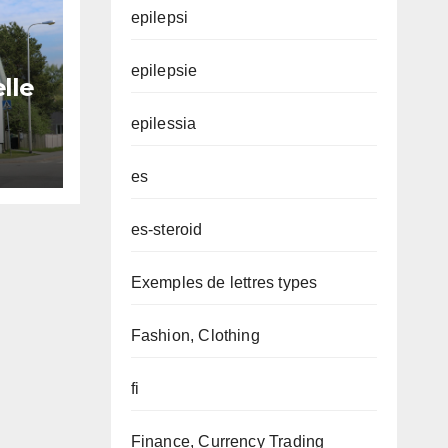
epilepsi
epilepsie
lle
 les
epilessia
es
al
es-steroid
Exemples de lettres types
Fashion, Clothing
fi
Finance, Currency Trading