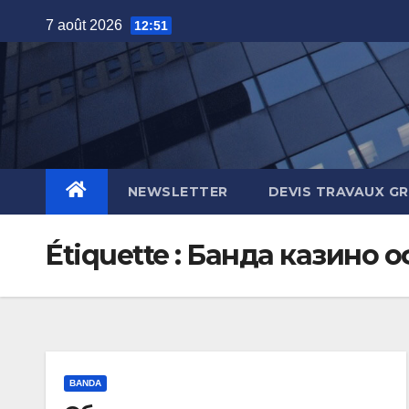
Skip
7 août 2026
12:51
to
content
NEWSLETTER
DEVIS TRAVAUX G
Étiquette :
Банда казино 
BANDA