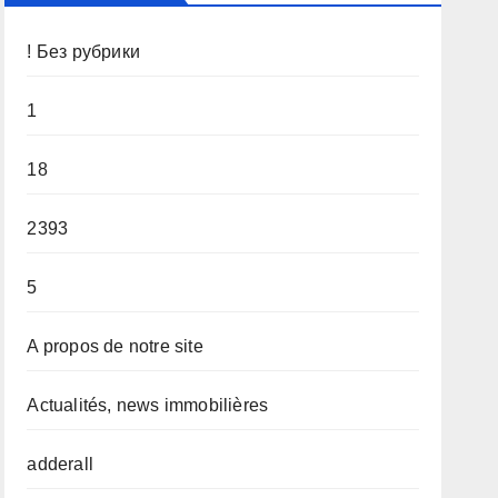
! Без рубрики
1
18
2393
5
A propos de notre site
Actualités, news immobilières
adderall