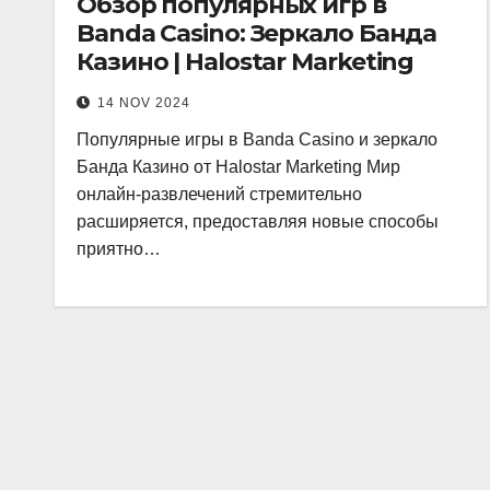
Обзор популярных игр в
Banda Casino: Зеркало Банда
Казино | Halostar Marketing
14 NOV 2024
Популярные игры в Banda Casino и зеркало
Банда Казино от Halostar Marketing Мир
онлайн-развлечений стремительно
расширяется, предоставляя новые способы
приятно…