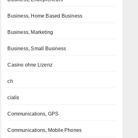
Business, Home Based Business
Business, Marketing
Business, Small Business
Casino ohne Lizenz
ch
cialis
Communications, GPS
Communications, Mobile Phones