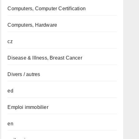
Computers, Computer Certification
Computers, Hardware
cz
Disease & Illness, Breast Cancer
Divers / autres
ed
Emploi immobilier
en