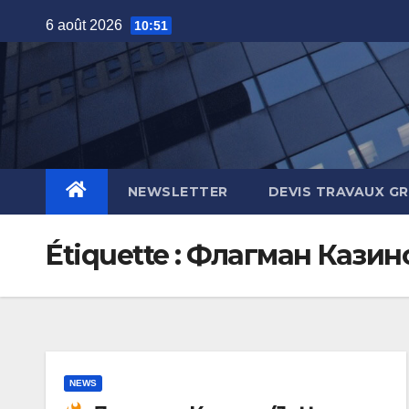
Skip
6 août 2026
10:51
to
content
NEWSLETTER
DEVIS TRAVAUX G
Étiquette :
Флагман Казин
NEWS