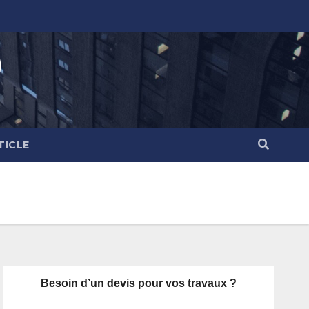
)
TICLE
Besoin d’un devis pour vos travaux ?