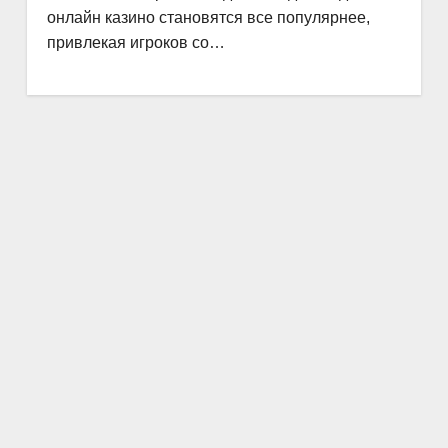
онлайн казино становятся все популярнее,
привлекая игроков со…