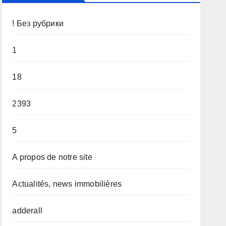
! Без рубрики
1
18
2393
5
A propos de notre site
Actualités, news immobilières
adderall