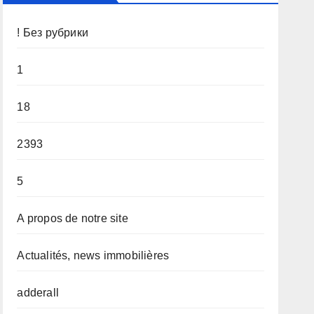
! Без рубрики
1
18
2393
5
A propos de notre site
Actualités, news immobilières
adderall