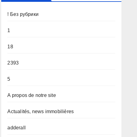
! Без рубрики
1
18
2393
5
A propos de notre site
Actualités, news immobilières
adderall