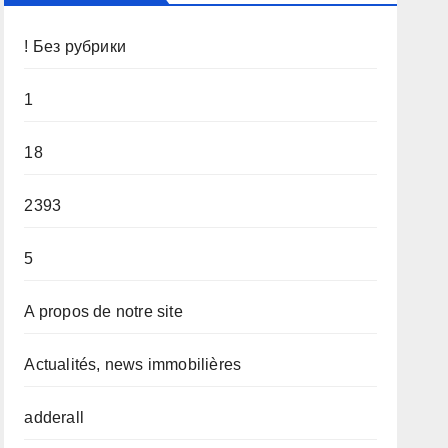
! Без рубрики
1
18
2393
5
A propos de notre site
Actualités, news immobilières
adderall