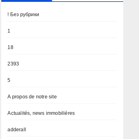
! Без рубрики
1
18
2393
5
A propos de notre site
Actualités, news immobilières
adderall