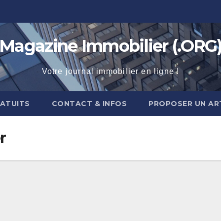
Magazine Immobilier (.ORG
Votre journal immobilier en ligne !
RATUITS
CONTACT & INFOS
PROPOSER UN AR
r