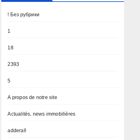
! Без рубрики
1
18
2393
5
A propos de notre site
Actualités, news immobilières
adderall