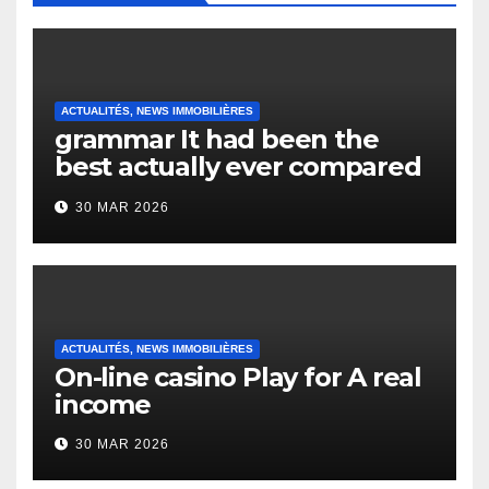
ACTUALITÉS, NEWS IMMOBILIÈRES
grammar It had been the
best actually ever compared
to it’s the top actually?
30 MAR 2026
English Vocabulary Learners
Heap Change
ACTUALITÉS, NEWS IMMOBILIÈRES
On-line casino Play for A real
income
30 MAR 2026