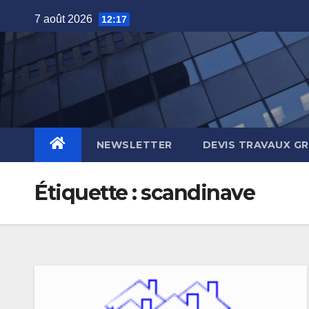
Skip
7 août 2026
12:17
to
content
NEWSLETTER
DEVIS TRAVAUX G
Étiquette :
scandinave