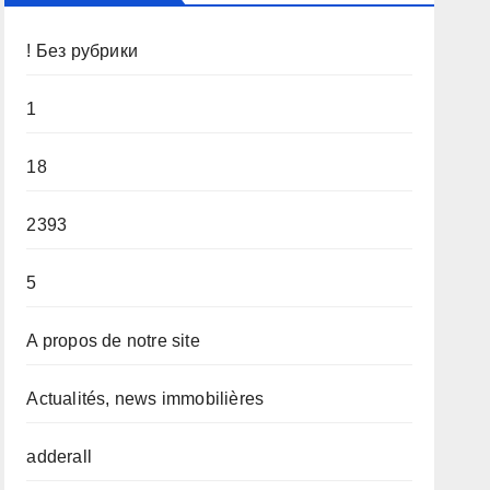
! Без рубрики
1
18
2393
5
A propos de notre site
Actualités, news immobilières
adderall