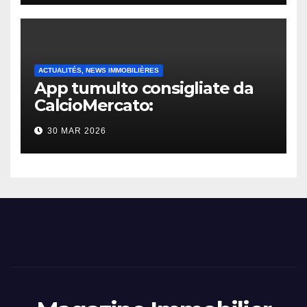
ACTUALITÉS, NEWS IMMOBILIÈRES
App tumulto consigliate da
CalcioMercato:
considerazione di gennaio
30 MAR 2026
2026