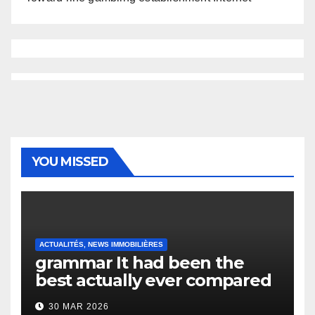
YOU MISSED
ACTUALITÉS, NEWS IMMOBILIÈRES
grammar It had been the
best actually ever compared
to it’s the top actually?
30 MAR 2026