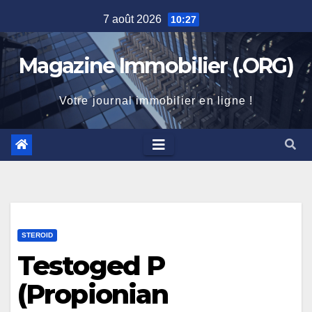
Skip
7 août 2026
10:27
to
content
Magazine Immobilier (.ORG)
Votre journal immobilier en ligne !
STEROID
Testoged P
(Propionian