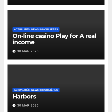
English Vocabulary Learners
Heap Change
ACTUALITÉS, NEWS IMMOBILIÈRES
On-line casino Play for A real
income
30 MAR 2026
ACTUALITÉS, NEWS IMMOBILIÈRES
Harbors
30 MAR 2026