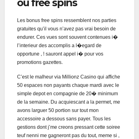
ou free spins
Les bonus free spins ressemblent nos parties
gratuites qu’il vous n’avez pas vrai besoin de
endurer. Ces vues sont souvent contenues i�
l’interieur des accomplis a l�egard de
opportune , ! sauront appel i� pour vos
promotions gazettes.
C’est le malheur via Millionz Casino qui affiche
50 espaces non payants chaque mardi avec le
simple depot en compagnie de 20� minimum
de la semaine. Du acquiescant a la permet, me
avons larguer 50 portion sur tout mon
accessoire a dessous sans payer. Tous les
gestions dont j’me creons pressant cette soiree
teuf nenni me gagneront pas du tout, meme si ,