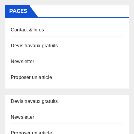
PAGES
Contact & Infos
Devis travaux gratuits
Newsletter
Proposer un article
Devis travaux gratuits
Newsletter
Proposer un article