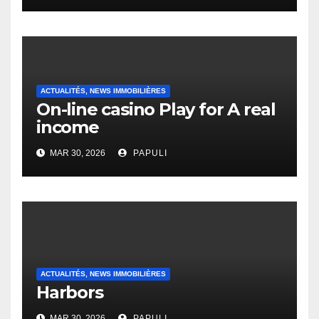
Heap Change
ACTUALITÉS, NEWS IMMOBILIÈRES
On-line casino Play for A real
income
MAR 30, 2026
PAPULI
ACTUALITÉS, NEWS IMMOBILIÈRES
Harbors
MAR 30, 2026
PAPULI