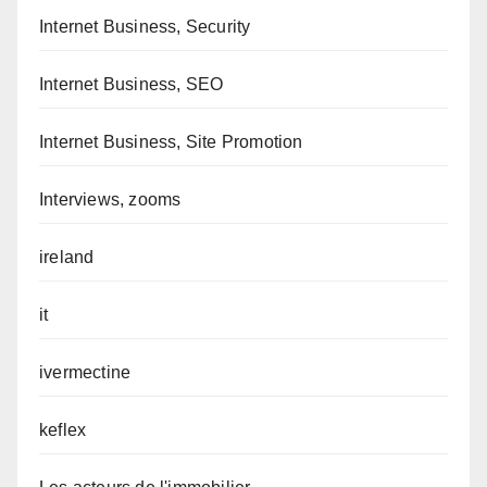
Internet Business, Security
Internet Business, SEO
Internet Business, Site Promotion
Interviews, zooms
ireland
it
ivermectine
keflex