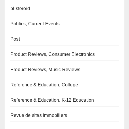
pl-steroid
Politics, Current Events
Post
Product Reviews, Consumer Electronics
Product Reviews, Music Reviews
Reference & Education, College
Reference & Education, K-12 Education
Revue de sites immobiliers