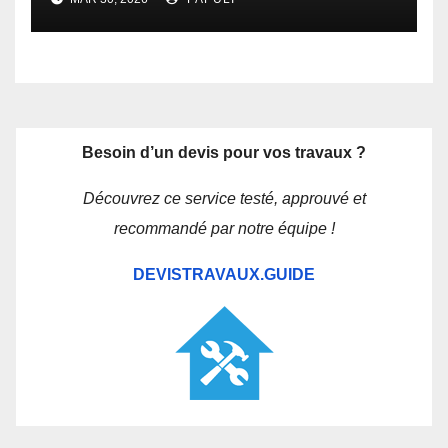
Besoin d’un devis pour vos travaux ?
Découvrez ce service testé, approuvé et
recommandé par notre équipe !
DEVISTRAVAUX.GUIDE