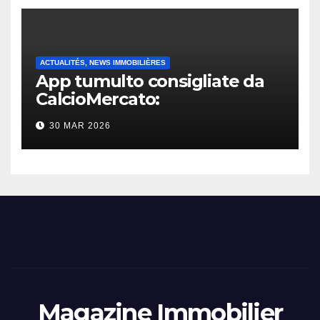
ACTUALITÉS, NEWS IMMOBILIÈRES
App tumulto consigliate da
CalcioMercato:
considerazione di gennaio
30 MAR 2026
2026
Magazine Immobilier