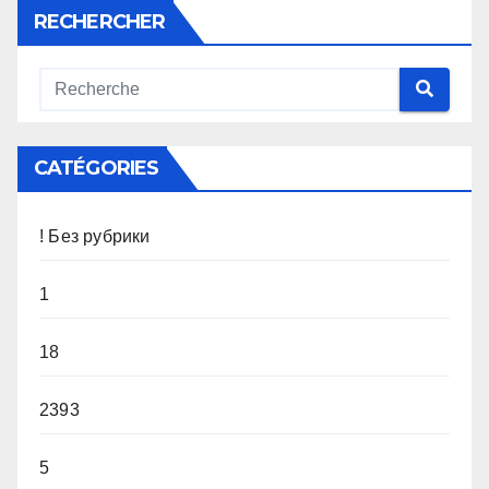
RECHERCHER
CATÉGORIES
! Без рубрики
1
18
2393
5