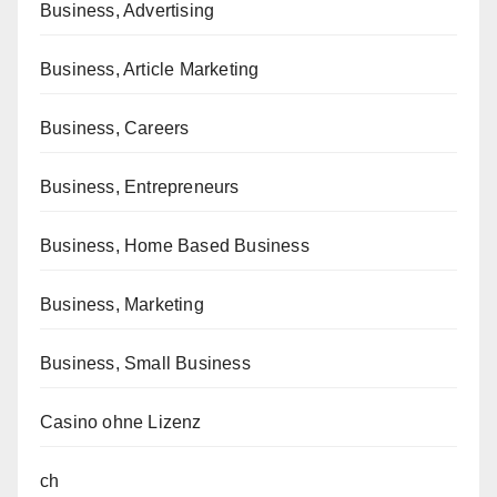
Business, Advertising
Business, Article Marketing
Business, Careers
Business, Entrepreneurs
Business, Home Based Business
Business, Marketing
Business, Small Business
Casino ohne Lizenz
ch