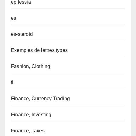
epilessia
es
es-steroid
Exemples de lettres types
Fashion, Clothing
fi
Finance, Currency Trading
Finance, Investing
Finance, Taxes