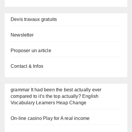
Devis travaux gratuits
Newsletter
Proposer un article
Contact & Infos
grammar It had been the best actually ever
compared to it’s the top actually? English
Vocabulary Learners Heap Change
On-line casino Play for A real income