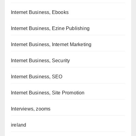
Internet Business, Ebooks
Internet Business, Ezine Publishing
Internet Business, Internet Marketing
Internet Business, Security
Internet Business, SEO
Internet Business, Site Promotion
Interviews, zooms
ireland