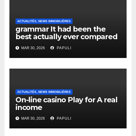
ACTUALITÉS, NEWS IMMOBILIÈRES
grammar It had been the
best actually ever compared
to it’s the top actually?
MAR 30, 2026
PAPULI
English Vocabulary Learners
Heap Change
ACTUALITÉS, NEWS IMMOBILIÈRES
On-line casino Play for A real
income
MAR 30, 2026
PAPULI