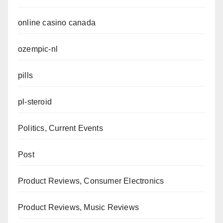
online casino canada
ozempic-nl
pills
pl-steroid
Politics, Current Events
Post
Product Reviews, Consumer Electronics
Product Reviews, Music Reviews