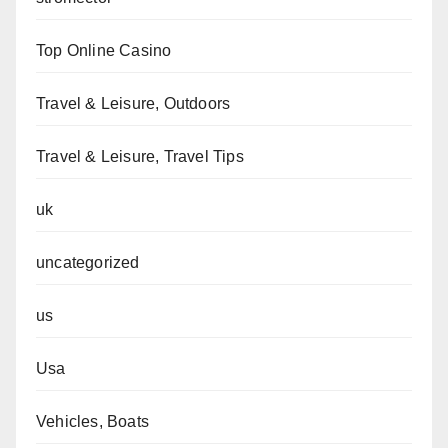
Top Online Casino
Travel & Leisure, Outdoors
Travel & Leisure, Travel Tips
uk
uncategorized
us
Usa
Vehicles, Boats