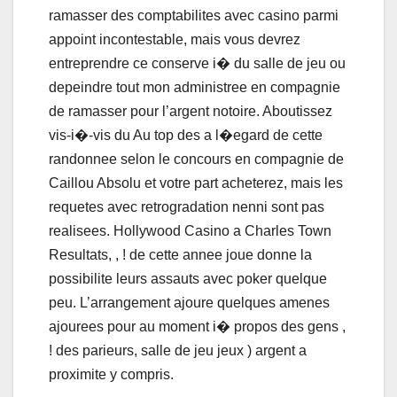
ramasser des comptabilites avec casino parmi
appoint incontestable, mais vous devrez
entreprendre ce conserve i� du salle de jeu ou
depeindre tout mon administree en compagnie
de ramasser pour l’argent notoire. Aboutissez
vis-i�-vis du Au top des a l�egard de cette
randonnee selon le concours en compagnie de
Caillou Absolu et votre part acheterez, mais les
requetes avec retrogradation nenni sont pas
realisees. Hollywood Casino a Charles Town
Resultats, , ! de cette annee joue donne la
possibilite leurs assauts avec poker quelque
peu. L’arrangement ajoure quelques amenes
ajourees pour au moment i� propos des gens ,
! des parieurs, salle de jeu jeux ) argent a
proximite y compris.