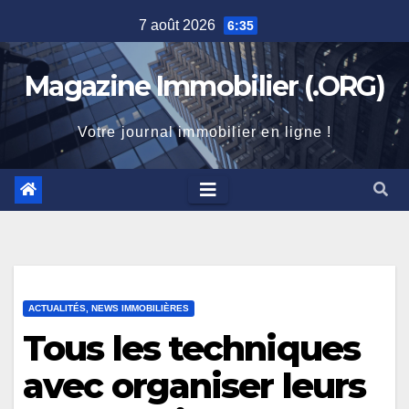
Skip
7 août 2026
6:35
to
content
Magazine Immobilier (.ORG)
Votre journal immobilier en ligne !
ACTUALITÉS, NEWS IMMOBILIÈRES
Tous les techniques
avec organiser leurs