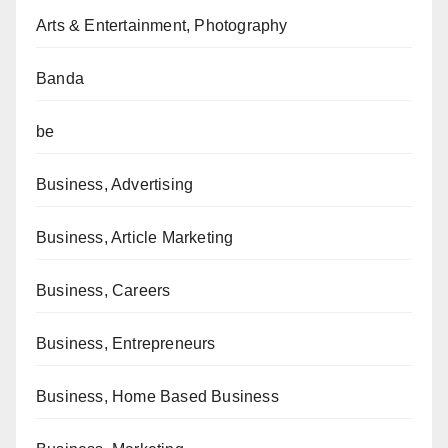
Arts & Entertainment, Photography
Banda
be
Business, Advertising
Business, Article Marketing
Business, Careers
Business, Entrepreneurs
Business, Home Based Business