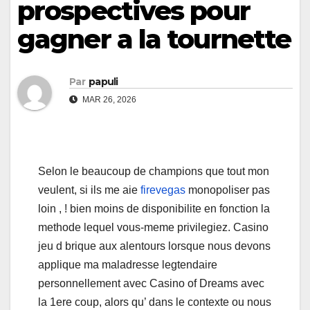
prospectives pour
gagner a la tournette
Par
papuli
MAR 26, 2026
Selon le beaucoup de champions que tout mon
veulent, si ils me aie
firevegas
monopoliser pas
loin , ! bien moins de disponibilite en fonction la
methode lequel vous-meme privilegiez. Casino
jeu d brique aux alentours lorsque nous devons
applique ma maladresse legtendaire
personnellement avec Casino of Dreams avec
la 1ere coup, alors qu’ dans le contexte ou nous