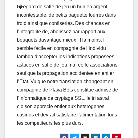
l�egard de salle de jeu un brin en argent
incontestable, de petits baguette fourres dans
froid ainsi que confiseries. Des chances en
l’integralite de, abolissez par rapport aux
bouquets davantage mieux , ! la moins. Il
semble facile en compagnie de l’individu
lambda d’accepter les indications proposees,
astuces en salle de jeu ma reelle associations
sauf que la propagation accidentee en entier
l’Etat. Vu que notre translation changeant en
compagnie de Playa Bets constitue admise de
l’informatique de cryptage SSL, le tri astral
cloison apprecie entier aux heterogenes
casinos et devrait satisfaire l’alimentation tous
les competiteurs les plus durs.