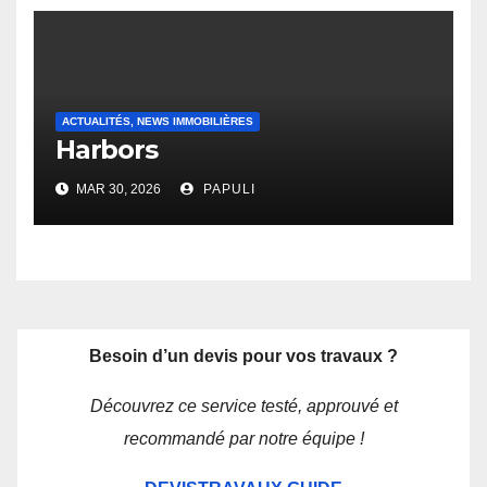
ACTUALITÉS, NEWS IMMOBILIÈRES
Harbors
MAR 30, 2026
PAPULI
Besoin d’un devis pour vos travaux ?
Découvrez ce service testé, approuvé et
recommandé par notre équipe !