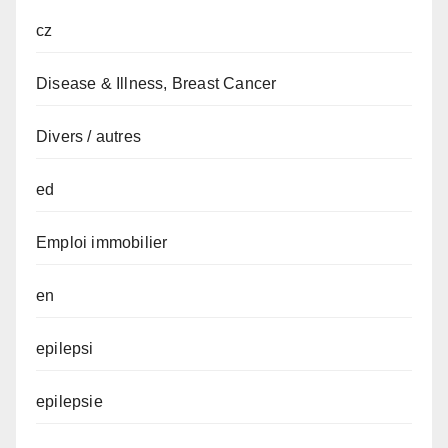
cz
Disease & Illness, Breast Cancer
Divers / autres
ed
Emploi immobilier
en
epilepsi
epilepsie