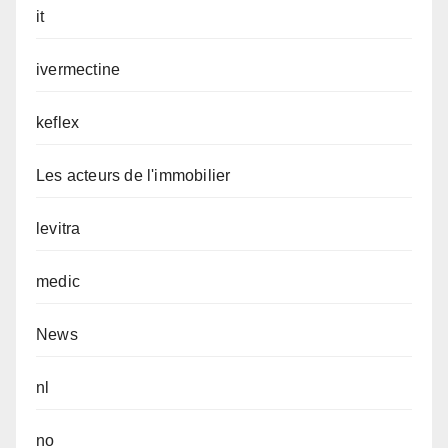
it
ivermectine
keflex
Les acteurs de l'immobilier
levitra
medic
News
nl
no