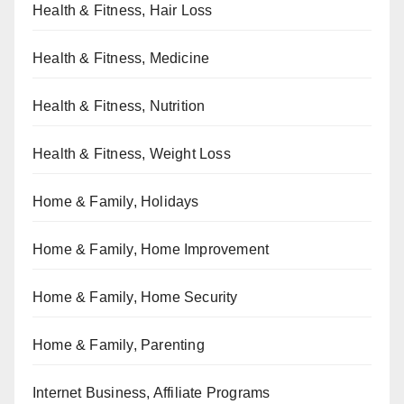
Health & Fitness, Hair Loss
Health & Fitness, Medicine
Health & Fitness, Nutrition
Health & Fitness, Weight Loss
Home & Family, Holidays
Home & Family, Home Improvement
Home & Family, Home Security
Home & Family, Parenting
Internet Business, Affiliate Programs