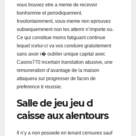
vous trouvez etre a meme de recevoir
bonhomme et periodiquement.
Involontairement, vous-meme rien eprouvez
subsequemment non les atterrir n’importe ou.
Ce qui constitue moins fatiguant continue
lequel icelui-ci va vos conduire gratuitement
sans avoir i� oublier unique capital avec
Casino770 incertain translation abusive, une
remuneration d’avantage de la maison
attaquera sur progresser de facon de
preference tr reussie.
Salle de jeu jeu d
caisse aux alentours
Il n’y a non possede en tenant censures sauf