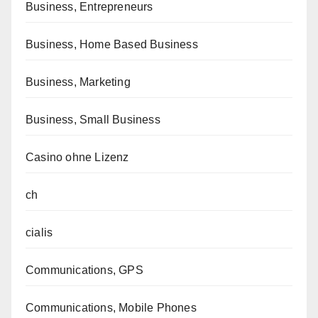
Business, Entrepreneurs
Business, Home Based Business
Business, Marketing
Business, Small Business
Casino ohne Lizenz
ch
cialis
Communications, GPS
Communications, Mobile Phones