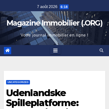
Skip
7 août 2026
6:18
to
content
Magazine Immobilier (.ORG)
Votre journal immobilier en ligne !
UNCATEGORIZED
Udenlandske
Spilleplatforme: