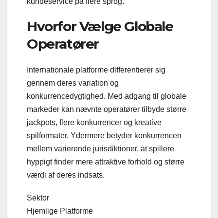
kundeservice på flere sprog.
Hvorfor Vælge Globale
Operatører
Internationale platforme differentierer sig
gennem deres variation og
konkurrencedygtighed. Med adgang til globale
markeder kan nævnte operatører tilbyde større
jackpots, flere konkurrencer og kreative
spilformater. Ydermere betyder konkurrencen
mellem varierende jurisdiktioner, at spillere
hyppigt finder mere attraktive forhold og større
værdi af deres indsats.
Sektor
Hjemlige Platforme