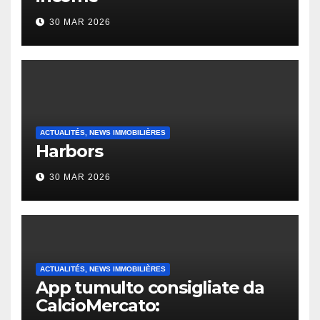
30 MAR 2026
ACTUALITÉS, NEWS IMMOBILIÈRES
Harbors
30 MAR 2026
ACTUALITÉS, NEWS IMMOBILIÈRES
App tumulto consigliate da
CalcioMercato: