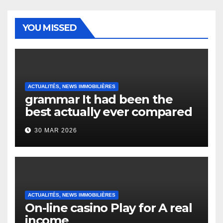
YOU MISSED
ACTUALITÉS, NEWS IMMOBILIÈRES
grammar It had been the
best actually ever compared
to it’s the top actually?
30 MAR 2026
English Vocabulary Learners
Heap Change
ACTUALITÉS, NEWS IMMOBILIÈRES
On-line casino Play for A real
income