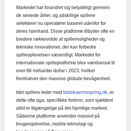
Markedet har forandret sig betydeligt gennem
de seneste årtier, og adskillige spillere
selekterer nu operatører baseret udenfor for
deres hjemland. Disse platforme tilbyder ofte en
bredere rækkevidde af spillemuligheder og
tekniske innovationer, der kan forbedre
spilleoplevelsen væsentligt. Markedet for
internationale spilleplatforme blev værdiansat til
over 66 milliarder dollar i 2023, hvilket
fremhæver den massive globale bevågenhed.
Idet spillere leder mod
faldskaermsspring.dk
, er
dette ofte pga. specifikke fortrinn, som sjældent
altid er tilgængelige på det hjemlige marked.
Sådanne platforme anvender massivt på
brugeroplevelse, mobile teknologi og