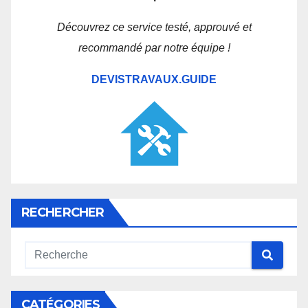
Découvrez ce service testé, approuvé et
recommandé par notre équipe !
DEVISTRAVAUX.GUIDE
RECHERCHER
CATÉGORIES