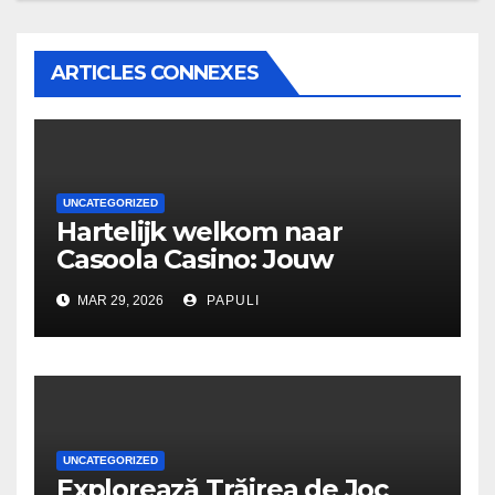
ARTICLES CONNEXES
UNCATEGORIZED
Hartelijk welkom naar
Casoola Casino: Jouw
Gloednieuwe Gaming
MAR 29, 2026
PAPULI
Destinatie
UNCATEGORIZED
Explorează Trăirea de Joc