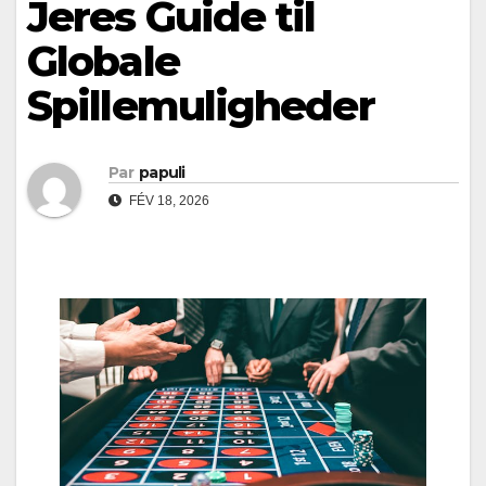
Jeres Guide til
Globale
Spillemuligheder
Par
papuli
FÉV 18, 2026