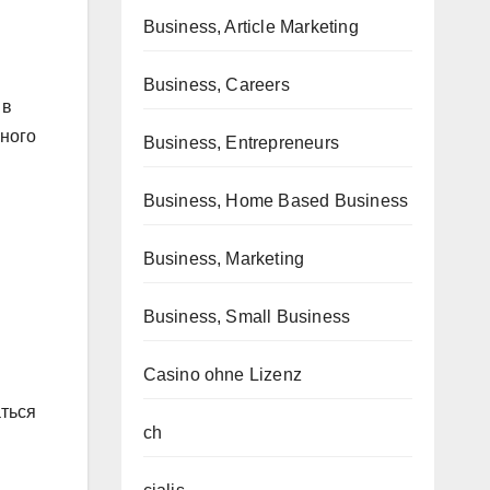
Business, Article Marketing
Business, Careers
 в
ьного
Business, Entrepreneurs
Business, Home Based Business
Business, Marketing
Business, Small Business
Casino ohne Lizenz
ться
ch