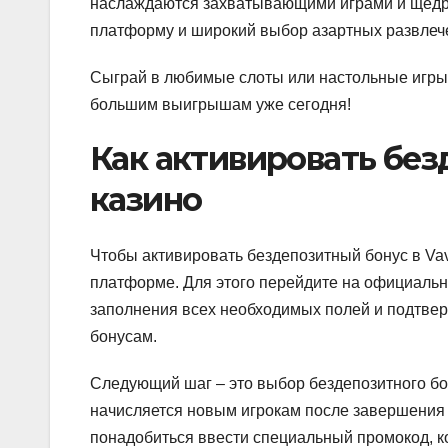
наслаждаются захватывающими играми и ще
платформу и широкий выбор азартных развлеч
Сыграй в любимые слоты или настольные игры,
большим выигрышам уже сегодня!
Как активировать без
казино
Чтобы активировать бездепозитный бонус в Vav
платформе. Для этого перейдите на официальны
заполнения всех необходимых полей и подтверж
бонусам.
Следующий шаг – это выбор бездепозитного бон
начисляется новым игрокам после завершения 
понадобиться ввести специальный промокод, ко