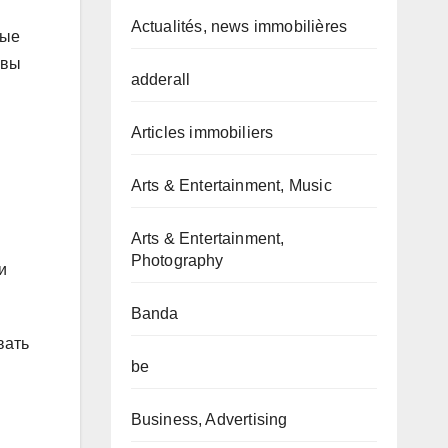
Actualités, news immobilières
ные
 вы
adderall
Articles immobiliers
Arts & Entertainment, Music
Arts & Entertainment,
Photography
и
Banda
вать
be
Business, Advertising