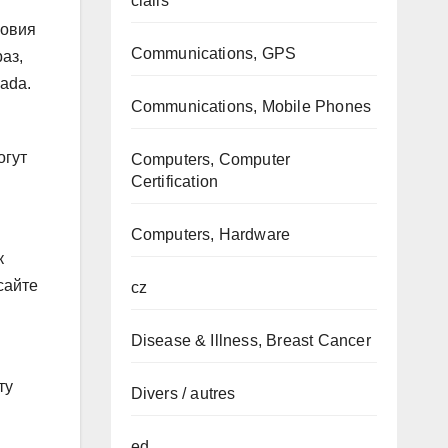
cialis
ловия
Communications, GPS
аз,
ada.
Communications, Mobile Phones
огут
Computers, Computer
Certification
Computers, Hardware
к
сайте
cz
Disease & Illness, Breast Cancer
ту
Divers / autres
ed