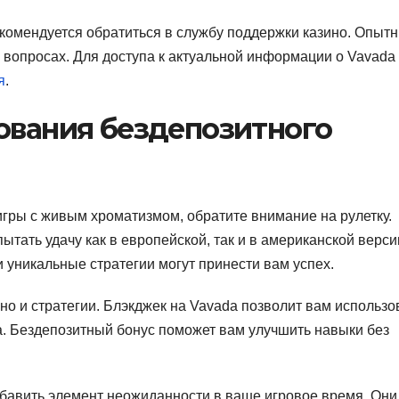
рекомендуется обратиться в службу поддержки казино. Опыт
 вопросах. Для доступа к актуальной информации о Vavada
я
.
ования бездепозитного
игры с живым хроматизмом, обратите внимание на рулетку.
ытать удачу как в европейской, так и в американской верси
и уникальные стратегии могут принести вам успех.
, но и стратегии. Блэкджек на Vavada позволит вам использо
а. Бездепозитный бонус поможет вам улучшить навыки без
обавить элемент неожиданности в ваше игровое время. Они