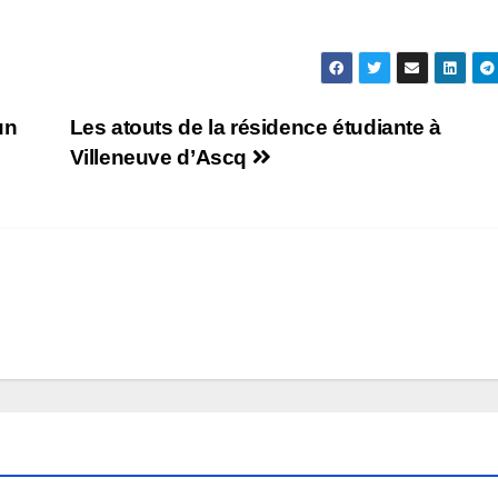
un
Les atouts de la résidence étudiante à
Villeneuve d’Ascq