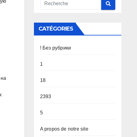
ную
CATÉGORIES
! Без рубрики
1
 на
18
к
2393
5
A propos de notre site