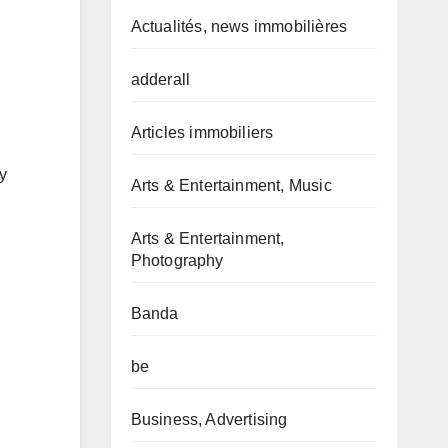
Actualités, news immobilières
adderall
Articles immobiliers
у
Arts & Entertainment, Music
Arts & Entertainment,
Photography
Banda
be
Business, Advertising