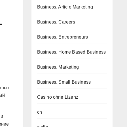
Business, Article Marketing
-
Business, Careers
Business, Entrepreneurs
Business, Home Based Business
Business, Marketing
Business, Small Business
ожных
ный
Casino ohne Lizenz
ch
 и
ение