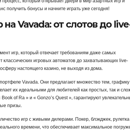
й процесс, который открывает двери в мир азартных игр и
с получить бонусы и начните играть уже сегодня!
а Vavada: от слотов до live
мент игр, который отвечает требованиям даже самых
от классических игровых автоматов до захватывающих live-
мосферу настоящего казино, не выходя из дома.
портфеле Vavada. Они предлагают множество тем, графику
делает их идеальными для любителей как простых, так и сл
 Book of Ra » и « Gonzo’s Quest », гарантируют увлекатель
ные призы.
личество игр с живыми дилерами. Покер, блэкджек, рулетка
реального времени, что обеспечивает максимальное погруж