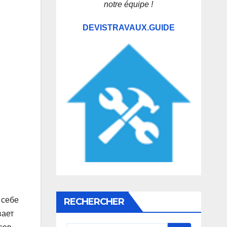
notre équipe !
DEVISTRAVAUX.GUIDE
 себе
RECHERCHER
вает