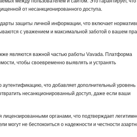
мых между пользователем и сайтом. Это гарантирует, что
ищенной от несанкционированного доступа.
ндарты защиты личной информации, что включает нормати
ываются с уважением и максимальной заботой о вашем пр
акже являются важной частью работы Vavada. Платформа
имости, чтобы своевременно выявлять и устранять
ю аутентификацию, что добавляет дополнительный уровень
дотвратить несанкционированный доступ, даже если ваши
я лицензированными органами, что подтверждает легитимн
ели могут не беспокоиться о надежности и честности азарт