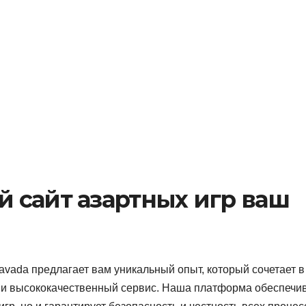
 сайт азартных игр ваш
avada предлагает вам уникальный опыт, который сочетает в
 и высококачественный сервис. Наша платформа обеспечи