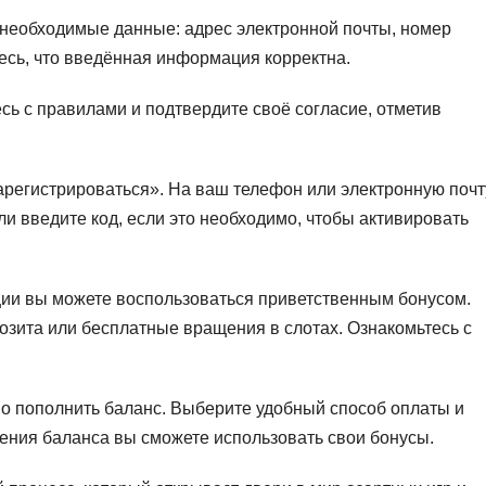
 необходимые данные: адрес электронной почты, номер
есь, что введённая информация корректна.
сь с правилами и подтвердите своё согласие, отметив
арегистрироваться». На ваш телефон или электронную почт
и введите код, если это необходимо, чтобы активировать
ции вы можете воспользоваться приветственным бонусом.
озита или бесплатные вращения в слотах. Ознакомьтесь с
мо пополнить баланс. Выберите удобный способ оплаты и
нения баланса вы сможете использовать свои бонусы.