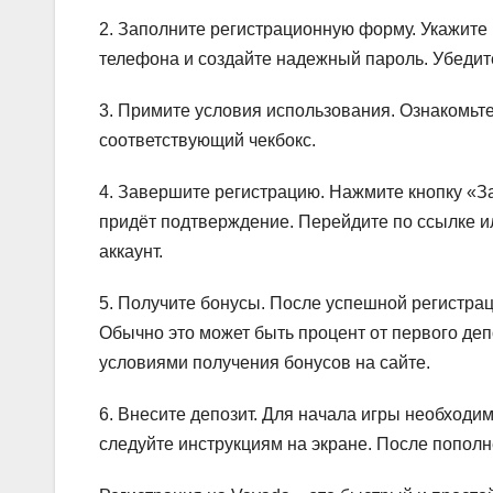
2. Заполните регистрационную форму. Укажите
телефона и создайте надежный пароль. Убедит
3. Примите условия использования. Ознакомьте
соответствующий чекбокс.
4. Завершите регистрацию. Нажмите кнопку «З
придёт подтверждение. Перейдите по ссылке ил
аккаунт.
5. Получите бонусы. После успешной регистра
Обычно это может быть процент от первого деп
условиями получения бонусов на сайте.
6. Внесите депозит. Для начала игры необходи
следуйте инструкциям на экране. После попол