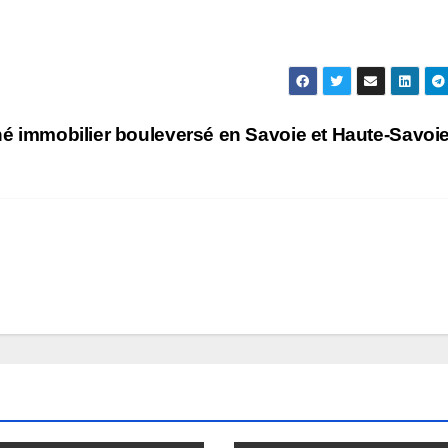
é immobilier bouleversé en Savoie et Haute-Savoi