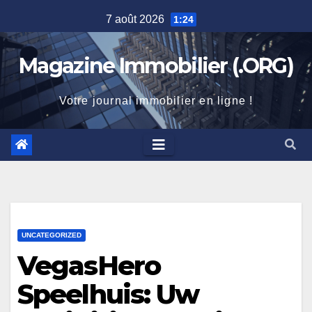
Skip
7 août 2026
1:24
to
content
Magazine Immobilier (.ORG)
Votre journal immobilier en ligne !
UNCATEGORIZED
VegasHero
Speelhuis: Uw