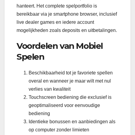
hanteert. Het complete spelportfolio is
bereikbaar via je smartphone browser, inclusief
live dealer games en iedere account
mogelijkheden zoals deposits en uitbetalingen.
Voordelen van Mobiel
Spelen
Beschikbaarheid tot je favoriete spellen
overal en wanneer je maar wilt met nul
verlies van kwaliteit
Touchscreen bediening die exclusief is
geoptimaliseerd voor eenvoudige
bediening
Identieke bonussen en aanbiedingen als
op computer zonder limieten