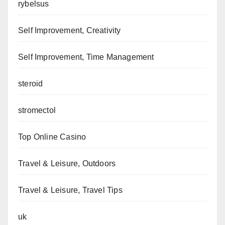
rybelsus
Self Improvement, Creativity
Self Improvement, Time Management
steroid
stromectol
Top Online Casino
Travel & Leisure, Outdoors
Travel & Leisure, Travel Tips
uk