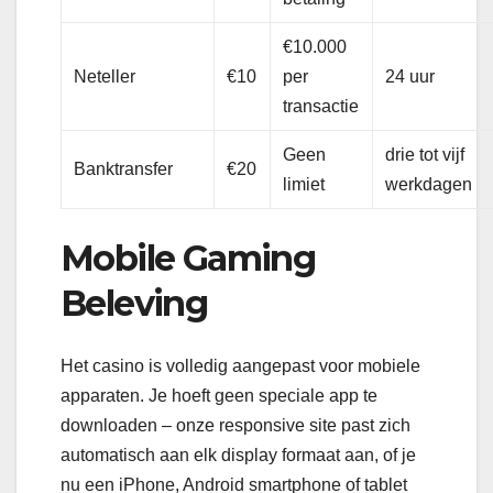
€10.000
Neteller
€10
per
24 uur
transactie
Geen
drie tot vijf
Banktransfer
€20
limiet
werkdagen
Mobile Gaming
Beleving
Het casino is volledig aangepast voor mobiele
apparaten. Je hoeft geen speciale app te
downloaden – onze responsive site past zich
automatisch aan elk display formaat aan, of je
nu een iPhone, Android smartphone of tablet