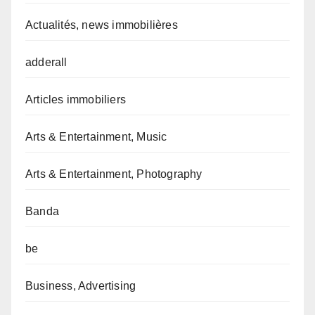
Actualités, news immobilières
adderall
Articles immobiliers
Arts & Entertainment, Music
Arts & Entertainment, Photography
Banda
be
Business, Advertising