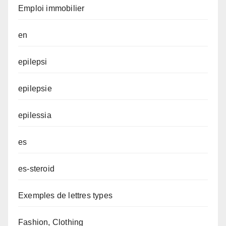
Emploi immobilier
en
epilepsi
epilepsie
epilessia
es
es-steroid
Exemples de lettres types
Fashion, Clothing