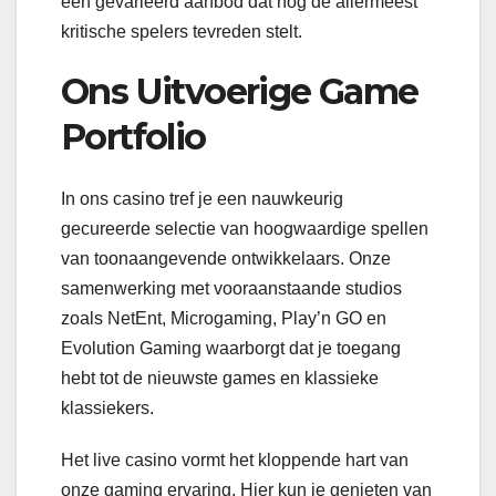
een gevarieerd aanbod dat nog de allermeest
kritische spelers tevreden stelt.
Ons Uitvoerige Game
Portfolio
In ons casino tref je een nauwkeurig
gecureerde selectie van hoogwaardige spellen
van toonaangevende ontwikkelaars. Onze
samenwerking met vooraanstaande studios
zoals NetEnt, Microgaming, Play’n GO en
Evolution Gaming waarborgt dat je toegang
hebt tot de nieuwste games en klassieke
klassiekers.
Het live casino vormt het kloppende hart van
onze gaming ervaring. Hier kun je genieten van