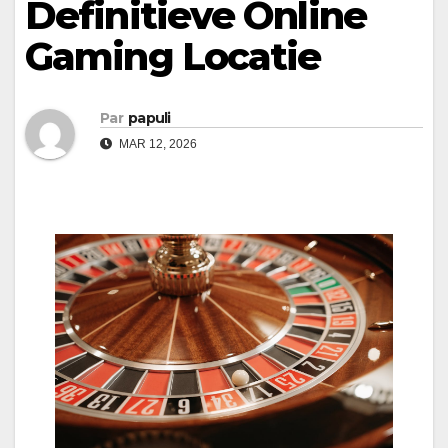
Definitieve Online
Gaming Locatie
Par
papuli
MAR 12, 2026