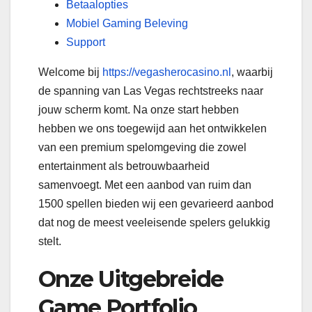
Betaalopties
Mobiel Gaming Beleving
Support
Welcome bij
https://vegasherocasino.nl
, waarbij
de spanning van Las Vegas rechtstreeks naar
jouw scherm komt. Na onze start hebben
hebben we ons toegewijd aan het ontwikkelen
van een premium spelomgeving die zowel
entertainment als betrouwbaarheid
samenvoegt. Met een aanbod van ruim dan
1500 spellen bieden wij een gevarieerd aanbod
dat nog de meest veeleisende spelers gelukkig
stelt.
Onze Uitgebreide
Game Portfolio