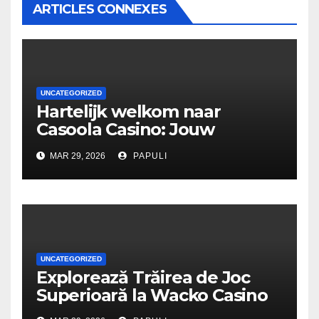
ARTICLES CONNEXES
UNCATEGORIZED
Hartelijk welkom naar
Casoola Casino: Jouw
Gloednieuwe Gaming
MAR 29, 2026
PAPULI
Destinatie
UNCATEGORIZED
Explorează Trăirea de Joc
Superioară la Wacko Casino