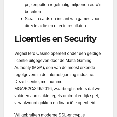
prijzenpotten regelmatig miljoenen euro’s
bereiken
Scratch cards en instant win games voor
directe actie en directe resultaten
Licenties en Security
VegasHero Casino opereert onder een geldige
licentie uitgegeven door de Malta Gaming
Authority (MGA), een van de meest erkende
regelgevers in de internet gaming industrie.
Deze licentie, met nummer
MGA/B2C/346/2016, waarborgt spelers dat we
voldoen aan strikte regels omtrent eerlijk spel,
verantwoord gokken en financiële openheid.
Wij gebruiken moderne SSL-encryptie