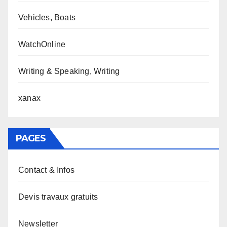
Vehicles, Boats
WatchOnline
Writing & Speaking, Writing
xanax
PAGES
Contact & Infos
Devis travaux gratuits
Newsletter