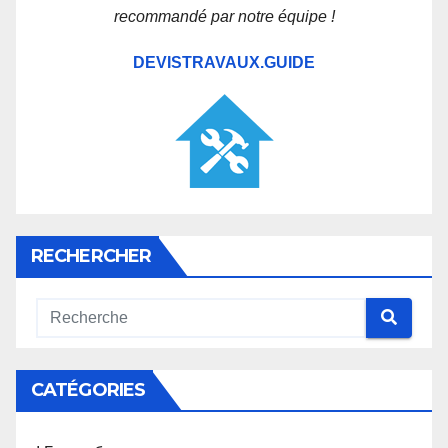
recommandé par notre équipe !
DEVISTRAVAUX.GUIDE
RECHERCHER
CATÉGORIES