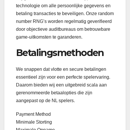
technologie om alle persoonlijke gegevens en
betaling transacties te beveiligen. Onze random
number RNG’s worden regelmatig geverifieerd
door objectieve auditbureaus om betrouwbare
game-uitkomsten te garanderen.
Betalingsmethoden
We snappen dat vlotte en secure betalingen
essentieel zijn voor een perfecte spelervaring.
Daarom bieden wij een uitgebreid scala aan
gerenommeerde betaalopties die zijn
aangepast op de NL spelers.
Payment Method
Minimale Storting
Maximale Opname