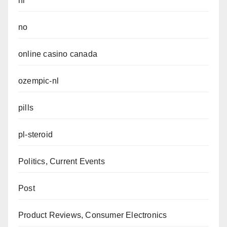
nl
no
online casino canada
ozempic-nl
pills
pl-steroid
Politics, Current Events
Post
Product Reviews, Consumer Electronics