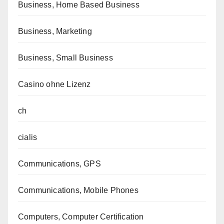
Business, Home Based Business
Business, Marketing
Business, Small Business
Casino ohne Lizenz
ch
cialis
Communications, GPS
Communications, Mobile Phones
Computers, Computer Certification