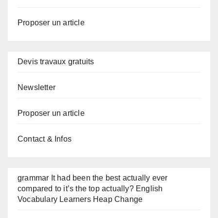
Proposer un article
Devis travaux gratuits
Newsletter
Proposer un article
Contact & Infos
grammar It had been the best actually ever
compared to it’s the top actually? English
Vocabulary Learners Heap Change