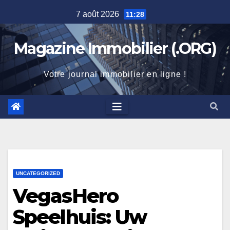
Skip
7 août 2026
11:28
to
content
Magazine Immobilier (.ORG)
Votre journal immobilier en ligne !
UNCATEGORIZED
VegasHero
Speelhuis: Uw