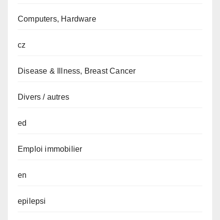
Computers, Hardware
cz
Disease & Illness, Breast Cancer
Divers / autres
ed
Emploi immobilier
en
epilepsi