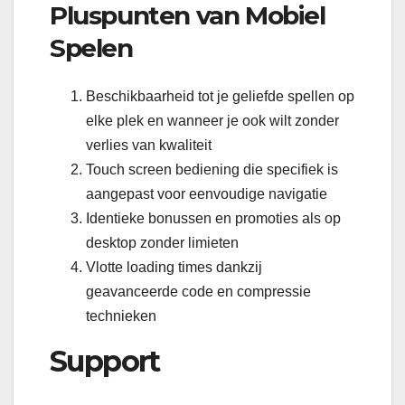
Pluspunten van Mobiel
Spelen
Beschikbaarheid tot je geliefde spellen op
elke plek en wanneer je ook wilt zonder
verlies van kwaliteit
Touch screen bediening die specifiek is
aangepast voor eenvoudige navigatie
Identieke bonussen en promoties als op
desktop zonder limieten
Vlotte loading times dankzij
geavanceerde code en compressie
technieken
Support