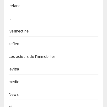
ireland
it
ivermectine
keflex
Les acteurs de l'immobilier
levitra
medic
News