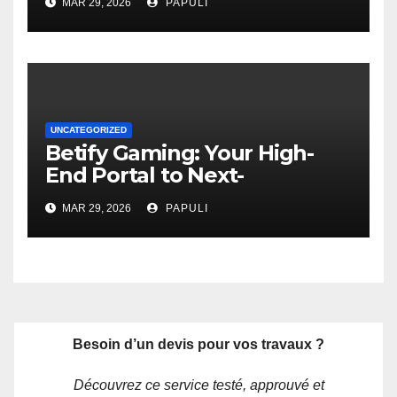
MAR 29, 2026
PAPULI
UNCATEGORIZED
Betify Gaming: Your High-
End Portal to Next-
Generation Gaming
MAR 29, 2026
PAPULI
Superiority
Besoin d’un devis pour vos travaux ?
Découvrez ce service testé, approuvé et