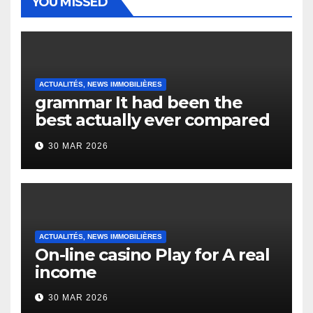
YOU MISSED
ACTUALITÉS, NEWS IMMOBILIÈRES
grammar It had been the
best actually ever compared
to it’s the top actually?
30 MAR 2026
English Vocabulary Learners
Heap Change
ACTUALITÉS, NEWS IMMOBILIÈRES
On-line casino Play for A real
income
30 MAR 2026