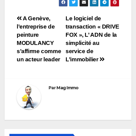
Navigation
A Genève,
Le logiciel de
l’entreprise de
transaction « DRIVE
de
peinture
FOX », L’ ADN de la
l’article
MODULANCY
simplicité au
s’affirme comme
service de
un acteur leader
L’immobilier
Par
Mag Immo