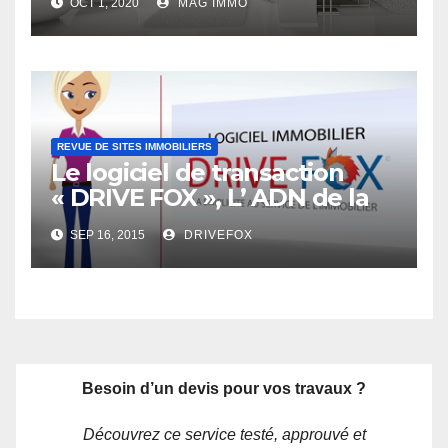
OCT 1, 2020
MAG IMMO
leader
REVUE DE SITES IMMOBILIERS
Le logiciel de transaction
« DRIVE FOX », L’ ADN de la
simplicité au service de
SEP 16, 2015
DRIVEFOX
L’immobilier
Besoin d’un devis pour vos travaux ?
Découvrez ce service testé, approuvé et