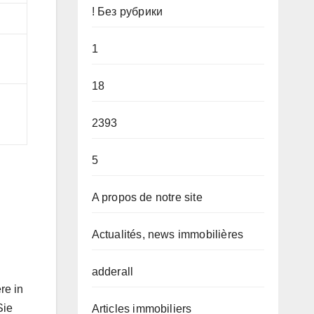
! Без рубрики
1
18
2393
5
A propos de notre site
Actualités, news immobilières
adderall
re in
Sie
Articles immobiliers