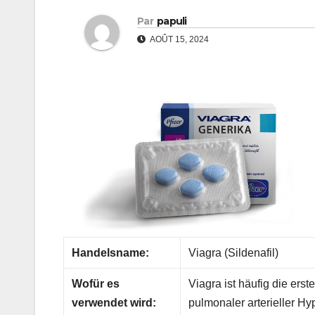
Par
papuli
AOÛT 15, 2024
Handelsname:
Viagra (Sildenafil)
Wofür es
Viagra ist häufig die ers
verwendet wird:
pulmonaler arterieller Hy