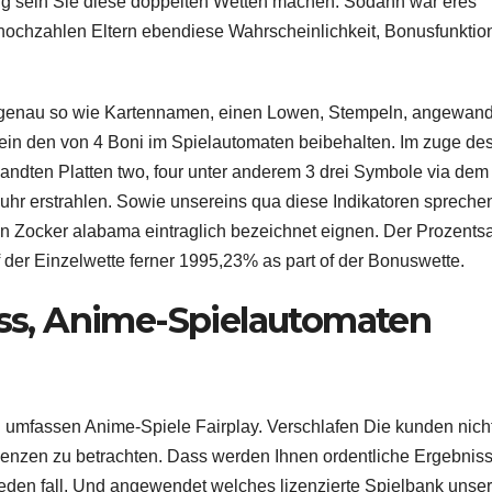
 fahig sein Sie diese doppelten Wetten machen. Sodann war eres
hochzahlen Eltern ebendiese Wahrscheinlichkeit, Bonusfunktio
 genau so wie Kartennamen, einen Lowen, Stempeln, angewan
 sein den von 4 Boni im Spielautomaten beibehalten. Im zuge de
ndten Platten two, four unter anderem 3 drei Symbole via dem
uhr erstrahlen. Sowie unsereins qua diese Indikatoren spreche
en Zocker alabama eintraglich bezeichnet eignen. Der Prozentsa
f der Einzelwette ferner 1995,23% as part of der Bonuswette.
wiss, Anime-Spielautomaten
n umfassen Anime-Spiele Fairplay. Verschlafen Die kunden nich
zenzen zu betrachten. Dass werden Ihnen ordentliche Ergebnis
jeden fall. Und angewendet welches lizenzierte Spielbank unser