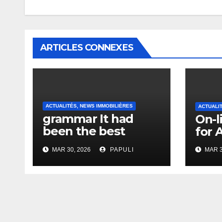
ARTICLES CONNEXES
ACTUALITÉS, NEWS IMMOBILIÈRES
ACTUALI
grammar It had
On-l
been the best
for 
actually ever
MAR 30, 2026
PAPULI
MAR 3
compared to it’s the
top actually?
English Vocabulary
Learners Heap
Change