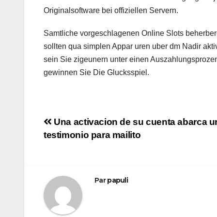
Originalsoftware bei offiziellen Servern.
Samtliche vorgeschlagenen Online Slots beherbe
sollten qua simplen Appar uren uber dm Nadir akt
sein Sie zigeunern unter einen Auszahlungsprozen
gewinnen Sie Die Glucksspiel.
Navigation
Una activacion de su cuenta abarca u
testimonio para mailito
de
l’article
Par
papuli