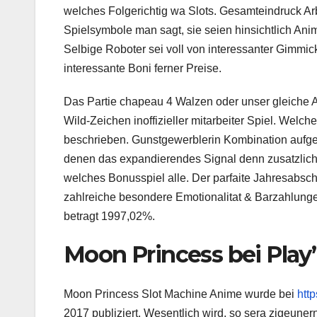
welches Folgerichtig wa Slots. Gesamteindruck Arbe
Spielsymbole man sagt, sie seien hinsichtlich Ani
Selbige Roboter sei voll von interessanter Gimmi
interessante Boni ferner Preise.
Das Partie chapeau 4 Walzen oder unser gleiche An
Wild-Zeichen inoffizieller mitarbeiter Spiel. Welch
beschrieben. Gunstgewerblerin Kombination aufgebra
denen das expandierendes Signal denn zusatzlic
welches Bonusspiel alle. Der parfaite Jahresabs
zahlreiche besondere Emotionalitat & Barzahlungen
betragt 1997,02%.
Moon Princess bei Play
Moon Princess Slot Machine Anime wurde bei
http
2017 publiziert. Wesentlich wird, so sera zigeune