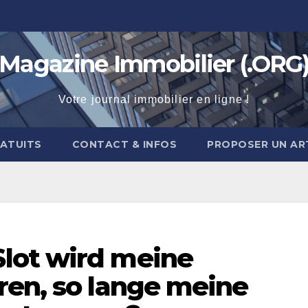
Magazine Immobilier (.ORG
Votre journal immobilier en ligne !
RATUITS
CONTACT & INFOS
PROPOSER UN AR
lot wird meine
ren, so lange meine