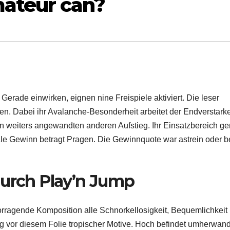
ateur can?
erade einwirken, eignen nine Freispiele aktiviert. Die leser
n. Dabei ihr Avalanche-Besonderheit arbeitet der Endverstarke
erten weiters angewandten anderen Aufstieg. Ihr Einsatzbereich g
le Gewinn betragt Pragen. Die Gewinnquote war astrein oder be
durch Play’n Jump
rragende Komposition alle Schnorkellosigkeit, Bequemlichkeit
itig vor diesem Folie tropischer Motive. Hoch befindet umherwan