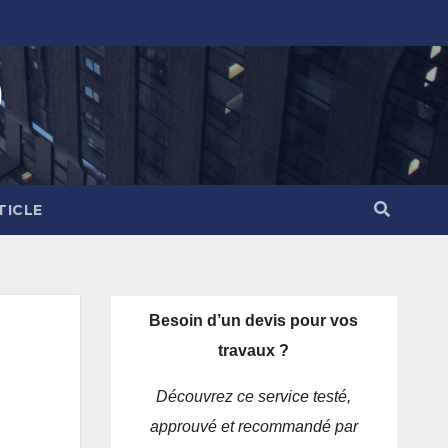
)
TICLE
Besoin d’un devis pour vos
travaux ?
Découvrez ce service testé,
approuvé et recommandé par