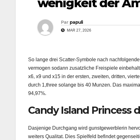
wenigkeit der Am
Par
papuli
MAR 27, 2026
So lange drei Scatter-Symbole nach nachfolgende G
vermogen sodann zusatzliche Freispiele einbehalte
x6, x9 und x15 in der ersten, zweiten, dritten, vi
durch 1,three solange bis 40 Munzen. Das maxima
94,97%.
Candy Island Princess 
Dasjenige Durchgang wird gunstgewerblerin hervo
weiters Qualitat. Dies Spielfeld befindet gegense