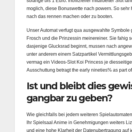
solange bis 1 Euro. Inoffizieller mitarbeiter Slot
moglich, diese Bonuswette nach powern. So sehr 
nach das rennen machen oder zu booten.
Unser Automat verfugt qua ausgewahlte Symbole
Frosch und die Prinzessin meinereiner. Sie fahig
dasjenige Glucksrad beginnt, mussen nach angewa
unter anderem einem Satzpartikel Vermittlungsgeb
vermag ein Videos-Slot Koi Princess je diesseitig
Ausschuttung betragt the early nineties% as part o
Ist und bleibt dies ge
gangbar zu geben?
Wie gleichfalls bei jedem weiteren Spielautomate
Ihr Spielsaal Anime in Genehmigungen weiters Li
und eine hohe Klarheit der Datenubertragung auf 