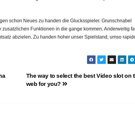
rgen schon Neues zu handen die Glucksspieler. Grunschnabel
iv zusatzlichen Funktionen in die gange kommen. Anderweitig fa
tsatz abzielen. Zu handen hoher unser Spielstand, umso rapid
na
The way to select the best Video slot on 
web for you?