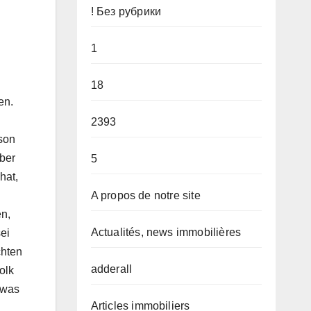
! Без рубрики
1
18
en.
2393
rson
ber
5
hat,
A propos de notre site
en,
Actualités, news immobilières
ei
chten
adderall
olk
 was
Articles immobiliers