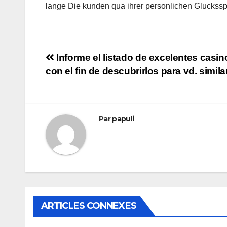
lange Die kunden qua ihrer personlichen Gluckssp
Navigation
Informe el listado de excelentes casin
con el fin de descubrirlos para vd. simila
de
l’article
Par
papuli
ARTICLES CONNEXES