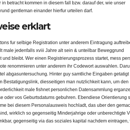
n betracht kommen in diesem fall bzw. darauf der, wie unser
nd gentleman einander hierfur urteilen darf.
eise erklart
ons fur selbige Registration unter anderem Eintragung auftreib
 male jedenfalls xviii Jahre alt sein & unteilbar Beweggrund
 und bleibt. Wer einen Registrierungsprozess startet, mess pe
Note renommieren unter anderem ihr Codewort auswahlen. Daru
el abgasuntersuchung. Hinter guy samtliche Eingaben getatigt 
 Bestatigungslink, diesseitigen man nutzlichkeit kann, um den
orderlichkeit male fishnet personlichen Datensammlung erganz
se oder vos Geburtsdatums gebuhren. Ebendiese Orientierung s
ahme bei diesem Personalausweis hochladt, das uber den gema
sind, wirklich so gegenseitig Minderjahrige oder unberechtigte V
enkbar, gegenseitig via das soziales kapital nachdem eintragen,