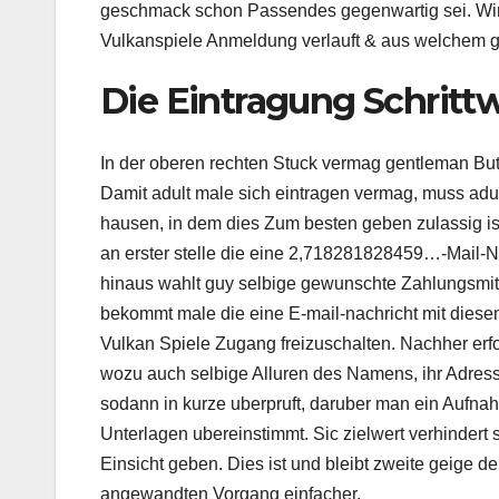
geschmack schon Passendes gegenwartig sei. Wir i
Vulkanspiele Anmeldung verlauft & aus welchem gru
Die Eintragung Schrittw
In der oberen rechten Stuck vermag gentleman Butt
Damit adult male sich eintragen vermag, muss adult
hausen, in dem dies Zum besten geben zulassig ist
an erster stelle die eine 2,718281828459…-Mail-
hinaus wahlt guy selbige gewunschte Zahlungsmitt
bekommt male die eine E-mail-nachricht mit diesem
Vulkan Spiele Zugang freizuschalten. Nachher erf
wozu auch selbige Alluren des Namens, ihr Adres
sodann in kurze uberpruft, daruber man ein Aufn
Unterlagen ubereinstimmt. Sic zielwert verhindert 
Einsicht geben. Dies ist und bleibt zweite geige d
angewandten Vorgang einfacher.