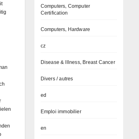
it
Computers, Computer
tig
Certification
Computers, Hardware
cz
Disease & Illness, Breast Cancer
eman
Divers / autres
ich
ed
r
ielen
Emploi immobilier
enden
en
o