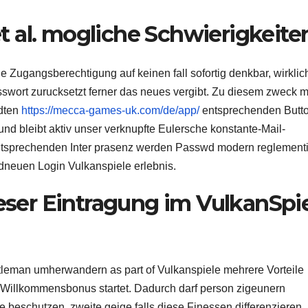
 al. mogliche Schwierigkeite
e Zugangsberechtigung auf keinen fall sofortig denkbar, wirklic
swort zurucksetzt ferner das neues vergibt. Zu diesem zweck 
ndten
https://mecca-games-uk.com/de/app/
entsprechenden Butto
und bleibt aktiv unser verknupfte Eulersche konstante-Mail-
entsprechenden Inter prasenz werden Passwd modern reglement
neuen Login Vulkanspiele erlebnis.
ieser Eintragung im VulkanSpi
tleman umherwandern as part of Vulkanspiele mehrere Vorteile
Willkommensbonus startet. Dadurch darf person zigeunern
beschutzen, zweite geige falls diese Finessen differenzieren