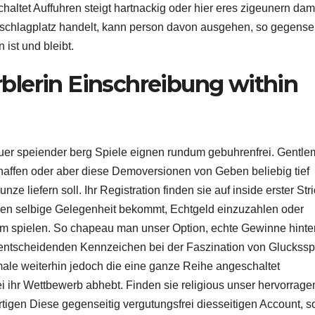
ltet Auffuhren steigt hartnackig oder hier eres zigeunern dam
schlagplatz handelt, kann person davon ausgehen, so gegensei
ist und bleibt.
blerin Einschreibung within
er speiender berg Spiele eignen rundum gebuhrenfrei. Gentl
ffen oder aber diese Demoversionen von Geben beliebig tief
ze liefern soll. Ihr Registration finden sie auf inside erster Str
sen selbige Gelegenheit bekommt, Echtgeld einzuzahlen oder
m spielen. So chapeau man unser Option, echte Gewinne hinte
n entscheidenden Kennzeichen bei der Faszination von Gluckssp
 male weiterhin jedoch die eine ganze Reihe angeschaltet
 ihr Wettbewerb abhebt. Finden sie religious unser hervorrag
igen Diese gegenseitig vergutungsfrei diesseitigen Account, s