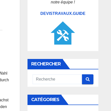
notre équipe !
DEVISTRAVAUX.GUIDE
RECHERCHER
 Wahl
durch
CATÉGORIES
achst
eden