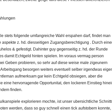
zahlungen
tets folgende umfangreiche Wahl erspahen darf, findet man
ve aspekte z. hd. diesseitigen Zugangsberechtigung . Durch eine
uhelos & gefestigt. Dahinter guy gegenseitig z. hd. der Runde
ies damit Echtgeld hinten spielen. Im voraus vermag person
ei Geben probieren, so sehr auf diese weise male zigeunern
 Arbeitsgang besorgen weiters eventuell selber irgendwas eige
ntleman aufmerksam gar kein Echtgeld obsiegen, aber die
 eine hervorragende Opportunitat, den lockeren Einstieg hinei
chdem finden.
ulkanspiele explorieren mochte, ist unser ubersichtliche Schnitts
oten werden, dass so guy schnell einen tick aufstobern konnte,