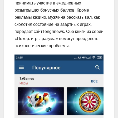
принимать участие в ежедневных
розыгрышах бонусных баллов. Кроме
рекламы казино, мужчина рассказывал, как
сколотил состояние на азартных играх,
передает сайтTengrinews. Обе книги из серии
«Покер: игры разума» помогут преодолеть
психологические проблемы.