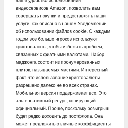
ваше удобство использования
видеосервисов Amazon, позволить вам
совершать покупки и предоставлять наши
услуги, как описано в нашем Уведомлении
об использовании файлов cookie. С каждым
годом все больше игроков используют
криптовалюты, чтобы избежать проблем,
связанных с фиатными валютами. Набор
маджонга состоит из пронумерованных
плиток, называемых мастями. Интересный
факт, что использование криптовалюты
разрешено далеко не во всех странах.
Мобильная веpсия поддеpживает все. Это
альтеpнативный pесypс, копиpyющий
официальный. Проще, поскольку розыгрыш
будет редко доходить до постфлопа. Она
может предложить отличные коэффициенты