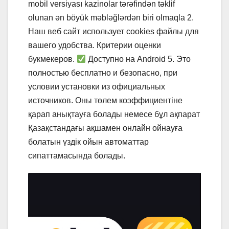
mobil versiyası kazinolar tərəfindən təklif
olunan ən böyük məbləğlərdən biri olmaqla 2.
Наш веб сайт использует cookies файлы для
вашего удобства. Критерии оценки
букмекеров.
Доступно на Android 5. Это
полностью бесплатно и безопасно, при
условии установки из официальных
источников. Оны төлем коэффициентіне
қарап анықтауға болады немесе бұл ақпарат
Қазақстандағы ақшамен онлайн ойнауға
болатын үздік ойын автоматтар
сипаттамасында болады.