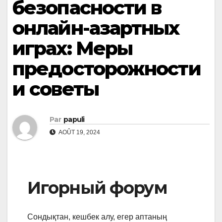
безопасности в
онлайн-азартных
играх: Меры
предосторожности
и советы
Par
papuli
AOÛT 19, 2024
Игорный форум
Сондықтан, кешбек алу, егер аптаның