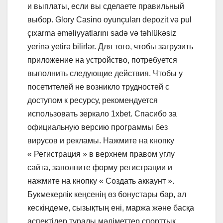
и выплаты, если вы сделаете правильный
выбор. Glory Casino oyunçuları depozit və pul
çıxarma əməliyyatlarını sadə və təhlükəsiz
yerinə yetirə bilirlər. Для того, чтобы загрузить
приложение на устройство, потребуется
выполнить следующие действия. Чтобы у
посетителей не возникло трудностей с
доступом к ресурсу, рекомендуется
использовать зеркало 1xbet. Спасибо за
официальную версию программы без
вирусов и рекламы. Нажмите на кнопку
« Регистрация » в верхнем правом углу
сайта, заполните форму регистрации и
нажмите на кнопку « Создать аккаунт ».
Букмекерлік кеңсенің өз бонустары бар, ал
кескіндеме, сызықтың ені, маржа және басқа
аспектілер туралы мәліметтер спорттық