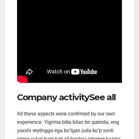
Company activitySee all
All these aspects were confirmed by our own
experience. Yigirma bitta bilan bir qatorda, eng
yaxshi reytingga ega bo’lgan juda ko’p sonli
qimor uylari ham turli xil boshqa internet kazino