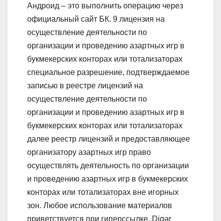
Андроид – это выполнить операцию через
официальный сайт БК. 9 лицензия на
осуществление деятельности по
организации и проведению азартных игр в
букмекерских конторах или тотализаторах
специальное разрешение, подтверждаемое
записью в реестре лицензий на
осуществление деятельности по
организации и проведению азартных игр в
букмекерских конторах или тотализаторах
далее реестр лицензий и предоставляющее
организатору азартных игр право
осуществлять деятельность по организации
и проведению азартных игр в букмекерских
конторах или тотализаторах вне игорных
зон. Любое использование материалов
приветствуется при гиперссылке. Digər