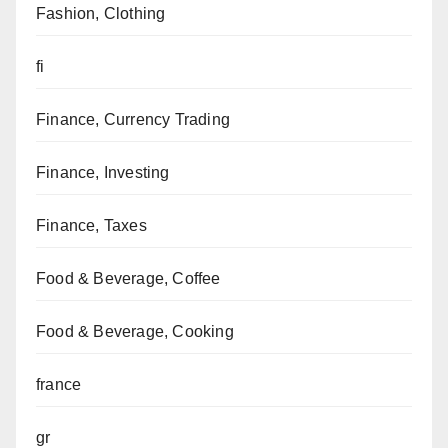
Fashion, Clothing
fi
Finance, Currency Trading
Finance, Investing
Finance, Taxes
Food & Beverage, Coffee
Food & Beverage, Cooking
france
gr