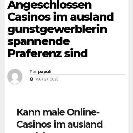
Angeschlossen
Casinos im ausland
gunstgewerblerin
spannende
Praferenz sind
Par
papuli
MAR 27, 2026
Kann male Online-
Casinos im ausland