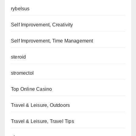
rybelsus
Self Improvement, Creativity
Self Improvement, Time Management
steroid
stromectol
Top Online Casino
Travel & Leisure, Outdoors
Travel & Leisure, Travel Tips