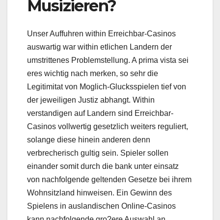
Musizieren?
Unser Auffuhren within Erreichbar-Casinos
auswartig war within etlichen Landern der
umstrittenes Problemstellung. A prima vista sei
eres wichtig nach merken, so sehr die
Legitimitat von Moglich-Glucksspielen tief von
der jeweiligen Justiz abhangt. Within
verstandigen auf Landern sind Erreichbar-
Casinos vollwertig gesetzlich weiters reguliert,
solange diese hinein anderen denn
verbrecherisch gultig sein. Spieler sollen
einander somit durch die bank unter einsatz
von nachfolgende geltenden Gesetze bei ihrem
Wohnsitzland hinweisen. Ein Gewinn des
Spielens in auslandischen Online-Casinos
kann nachfolgende gro?ere Auswahl an