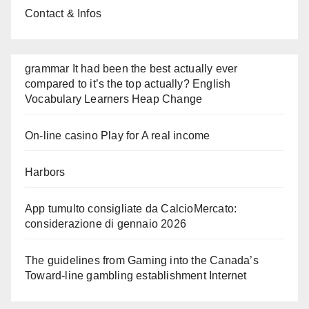
Contact & Infos
grammar It had been the best actually ever
compared to it’s the top actually? English
Vocabulary Learners Heap Change
On-line casino Play for A real income
Harbors
App tumulto consigliate da CalcioMercato:
considerazione di gennaio 2026
The guidelines from Gaming into the Canada’s
Toward-line gambling establishment Internet