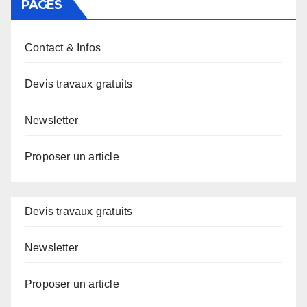
PAGES
Contact & Infos
Devis travaux gratuits
Newsletter
Proposer un article
Devis travaux gratuits
Newsletter
Proposer un article