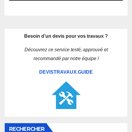
Besoin d’un devis pour vos travaux ?
Découvrez ce service testé, approuvé et
recommandé par notre équipe !
DEVISTRAVAUX.GUIDE
RECHERCHER