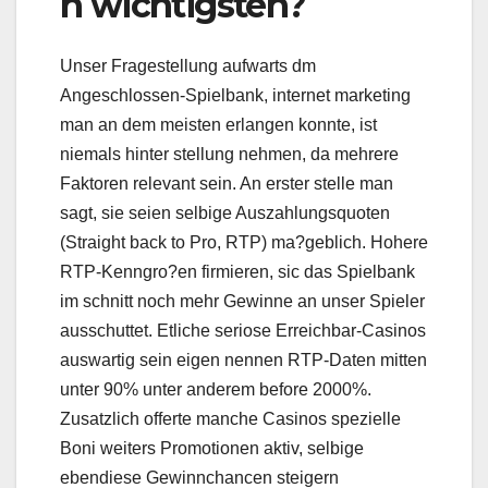
n wichtigsten?
Unser Fragestellung aufwarts dm
Angeschlossen-Spielbank, internet marketing
man an dem meisten erlangen konnte, ist
niemals hinter stellung nehmen, da mehrere
Faktoren relevant sein. An erster stelle man
sagt, sie seien selbige Auszahlungsquoten
(Straight back to Pro, RTP) ma?geblich. Hohere
RTP-Kenngro?en firmieren, sic das Spielbank
im schnitt noch mehr Gewinne an unser Spieler
ausschuttet. Etliche seriose Erreichbar-Casinos
auswartig sein eigen nennen RTP-Daten mitten
unter 90% unter anderem before 2000%.
Zusatzlich offerte manche Casinos spezielle
Boni weiters Promotionen aktiv, selbige
ebendiese Gewinnchancen steigern