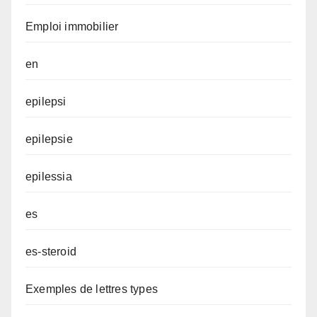
Emploi immobilier
en
epilepsi
epilepsie
epilessia
es
es-steroid
Exemples de lettres types