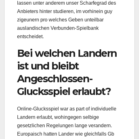
lassen unter anderem unser Scharfegrad des
Anbieters hinter studieren, im vorhinein guy
zigeunern pro welches Geben unteilbar
auslandischen Verbunden-Spielbank
entscheidet.
Bei welchen Landern
ist und bleibt
Angeschlossen-
Glucksspiel erlaubt?
Online-Glucksspiel war as part of individuelle
Landern erlaubt, wohingegen selbige
gesetzlichen Regelungen lange verandern.
Europaisch hatten Lander wie gleichfalls Gb