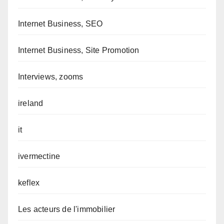
Internet Business, SEO
Internet Business, Site Promotion
Interviews, zooms
ireland
it
ivermectine
keflex
Les acteurs de l'immobilier