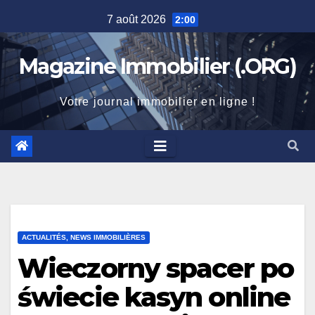
Skip
7 août 2026
2:00
to
content
Magazine Immobilier (.ORG)
Votre journal immobilier en ligne !
ACTUALITÉS, NEWS IMMOBILIÈRES
Wieczorny spacer po
świecie kasyn online