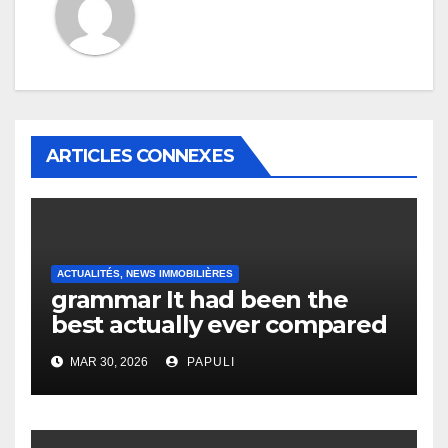
ARTICLES CONNEXES
ACTUALITÉS, NEWS IMMOBILIÈRES
grammar It had been the
best actually ever compared
to it’s the top actually?
MAR 30, 2026
PAPULI
English Vocabulary Learners
Heap Change