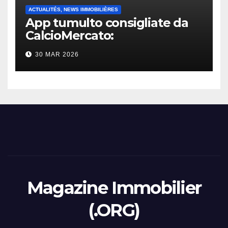
ACTUALITÉS, NEWS IMMOBILIÈRES
App tumulto consigliate da
CalcioMercato:
considerazione di gennaio
30 MAR 2026
2026
Magazine Immobilier
(.ORG)