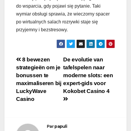
do wsparcia, gdy pojawi się pytanie. Taki
wymiar obsługi sprawia, że wieczorny spacer
po wirtualnych salach rozrywki staje się
przyjemny i bezstresowy.
Navigation
8 bewezen
De evolutie van
strategieën om je
tafelspelen naar
de
bonussen te
moderne slots: een
l’article
maximaliseren bij
expert‑gids voor
LuckyWave
Kokobet Casino 4
Casino
Par
papuli