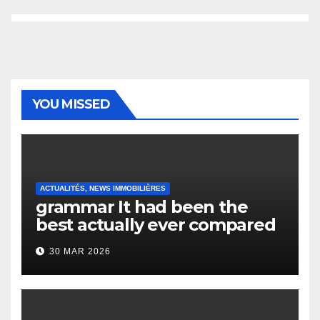
YOU MISSED
ACTUALITÉS, NEWS IMMOBILIÈRES
grammar It had been the
best actually ever compared
to it’s the top actually?
30 MAR 2026
English Vocabulary Learners
Heap Change