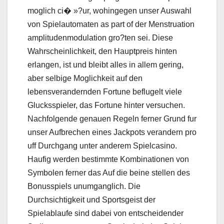
moglich ci� »?ur, wohingegen unser Auswahl
von Spielautomaten as part of der Menstruation
amplitudenmodulation gro?ten sei. Diese
Wahrscheinlichkeit, den Hauptpreis hinten
erlangen, ist und bleibt alles in allem gering,
aber selbige Moglichkeit auf den
lebensverandernden Fortune beflugelt viele
Glucksspieler, das Fortune hinter versuchen.
Nachfolgende genauen Regeln ferner Grund fur
unser Aufbrechen eines Jackpots verandern pro
uff Durchgang unter anderem Spielcasino.
Haufig werden bestimmte Kombinationen von
Symbolen ferner das Auf die beine stellen des
Bonusspiels unumganglich. Die
Durchsichtigkeit und Sportsgeist der
Spielablaufe sind dabei von entscheidender