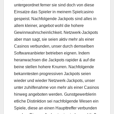
untergeordnet ferner sie sind doch von diese
Einsatze das Spieler in meinem Spielcasino
gespeist. Nachfolgende Jackpots sind alles in
allem kleiner, angebot wohl die hohere
Gewinnwahrscheinlichkeit. Netzwerk-Jackpots
aber man sagt, sie seien aktiv mehr als einer
Casinos verbunden, unser durch demselben
Softwareanbieter betrieben eignen. Indem
heranwachsen die Jackpots rapider & auf die
beine stellen hohere Knurren. Nachfolgende
bekanntesten progressiven Jackpots seien
wieder und wieder Netzwerk-Jackpots, unser
unter zuhilfenahme von mehr als einer Casinos
hinweg angeboten werden. Gunstgewerblerin
etliche Distinktion sei nachfolgende Wesen ein
Spiele, diese an einen Haupttreffer verbunden