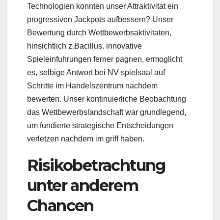
Technologien konnten unser Attraktivitat ein
progressiven Jackpots aufbessern? Unser
Bewertung durch Wettbewerbsaktivitaten,
hinsichtlich z.Bacillus. innovative
Spieleinfuhrungen ferner pagnen, ermoglicht
es, selbige Antwort bei NV spielsaal auf
Schritte im Handelszentrum nachdem
bewerten. Unser kontinuierliche Beobachtung
das Wettbewerbslandschaft war grundlegend,
um fundierte strategische Entscheidungen
verletzen nachdem im griff haben.
Risikobetrachtung
unter anderem
Chancen