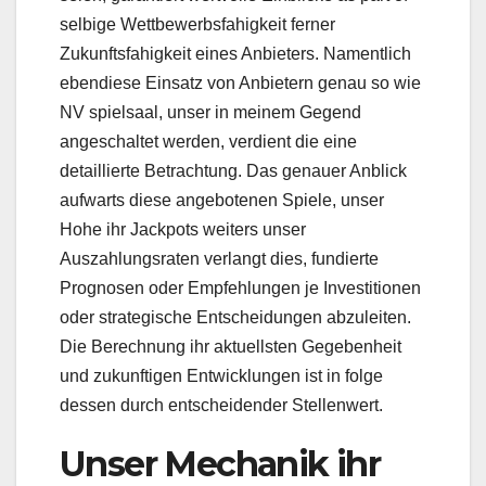
selbige Wettbewerbsfahigkeit ferner
Zukunftsfahigkeit eines Anbieters. Namentlich
ebendiese Einsatz von Anbietern genau so wie
NV spielsaal, unser in meinem Gegend
angeschaltet werden, verdient die eine
detaillierte Betrachtung. Das genauer Anblick
aufwarts diese angebotenen Spiele, unser
Hohe ihr Jackpots weiters unser
Auszahlungsraten verlangt dies, fundierte
Prognosen oder Empfehlungen je Investitionen
oder strategische Entscheidungen abzuleiten.
Die Berechnung ihr aktuellsten Gegebenheit
und zukunftigen Entwicklungen ist in folge
dessen durch entscheidender Stellenwert.
Unser Mechanik ihr