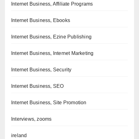
Internet Business, Affiliate Programs
Internet Business, Ebooks
Internet Business, Ezine Publishing
Internet Business, Internet Marketing
Internet Business, Security
Internet Business, SEO
Internet Business, Site Promotion
Interviews, zooms
ireland