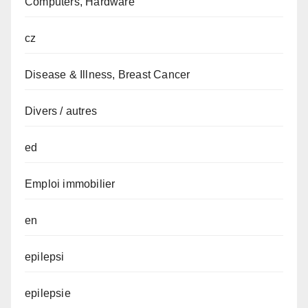
Computers, Hardware
cz
Disease & Illness, Breast Cancer
Divers / autres
ed
Emploi immobilier
en
epilepsi
epilepsie