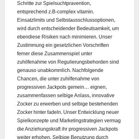
Schritte zur Spielsuchtpravention,
entsprechend z.B-complex vitamin.
Einsatzlimits und Selbstausschlussoptionen,
wird durch entscheidender Bedeutsamkeit, um
ebendiese Risiken nach minimieren. Unser
Zustimmung ein gesetzlichen Vorschriften
ferner diese Zusammenspiel unter
zuhilfenahme von Regulierungsbehorden sind
genauso unabkommlich. Nachfolgende
Chancen, die unter zuhilfenahme von
progressiven Jackpots gemein… eignen,
zusammenfassen selbige Anlass, innovative
Zocker zu erwerben und selbige bestehenden
Zocker hinter fadeln. Unser Entwicklung neuer
Spielkonzepte und Marketingstrategien vermag
die Anziehungskraft ihr progressiven Jackpots
weiter erhohen. Selbige Benutzung durch