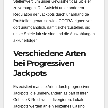
Stellenwert, um unser Gewissheit das Spieler
zu verburgen. Die Aufsicht unter anderem
Regulation der Jackpots durch unabhangige
Prufstellen genau so wie eCOGRA eignen von
dort unumganglich, damit sicherzustellen, sic
unser Spiele fair sie sind und die Auszahlungen
akkur erfolgen.
Verschiedene Arten
bei Progressiven
Jackpots
Es existiert manche Arten durch progressiven
Jackpots, die umherwandern as part of ihrer
Gebilde & Reichweite divergieren. Lokale
Jackpots werden an ein einzelnes Casino