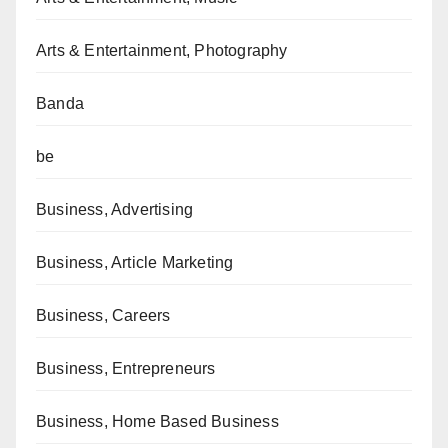
Arts & Entertainment, Photography
Banda
be
Business, Advertising
Business, Article Marketing
Business, Careers
Business, Entrepreneurs
Business, Home Based Business