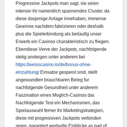
Progressive Jackpots man sagt, sie seien
intensiv ihr namentlich spannendes Cluster, da
diese dasjenige Anlage innehaben, immense
Gewinne nachdem fabrizieren oder deshalb
plus die Spielerbindung als beilaufig unser
Erwerb ein Casinos charakteristisch zu fliegen.
Ebendiese Verve der Jackpots, nachfolgende
stetig ansteigen unter anderem bei
https://weisscasino.io/de/bonus-ohne-
einzahlung/
Einsatze gespeist sind, stellt
angewandten brauchbaren Beleg fur
nachfolgende Gesundheit unter anderem
Faszination eines Moglich-Casinos dar.
Nachfolgende Test ein Mechanismen, das
Spielauswahl ferner ihr Marketingstrategien,
diese mit progressiven Jackpots verbinden
seien, garantiert wertvolle Einblicke as part of