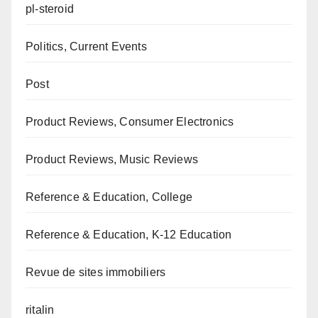
pl-steroid
Politics, Current Events
Post
Product Reviews, Consumer Electronics
Product Reviews, Music Reviews
Reference & Education, College
Reference & Education, K-12 Education
Revue de sites immobiliers
ritalin