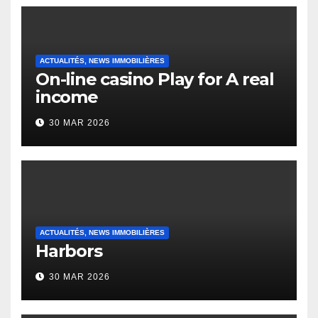
ACTUALITÉS, NEWS IMMOBILIÈRES
On-line casino Play for A real
income
30 MAR 2026
ACTUALITÉS, NEWS IMMOBILIÈRES
Harbors
30 MAR 2026