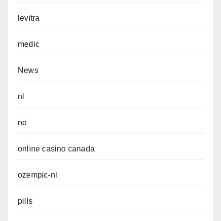
levitra
medic
News
nl
no
online casino canada
ozempic-nl
pills