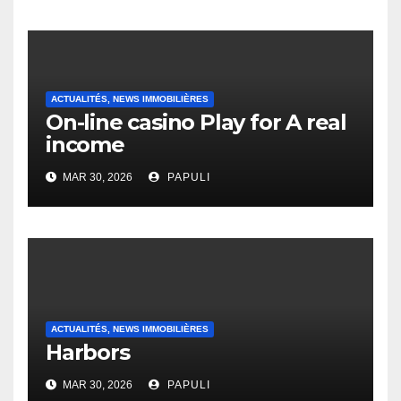
Heap Change
ACTUALITÉS, NEWS IMMOBILIÈRES
On-line casino Play for A real
income
MAR 30, 2026
PAPULI
ACTUALITÉS, NEWS IMMOBILIÈRES
Harbors
MAR 30, 2026
PAPULI