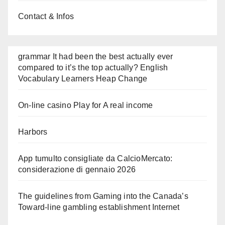
Contact & Infos
grammar It had been the best actually ever
compared to it’s the top actually? English
Vocabulary Learners Heap Change
On-line casino Play for A real income
Harbors
App tumulto consigliate da CalcioMercato:
considerazione di gennaio 2026
The guidelines from Gaming into the Canada’s
Toward-line gambling establishment Internet