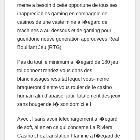
meme a besoin d cette opportune de tous ses
inappreciables gaming en compagnie de
casinos de une vaste mine a l�egard de
machines a au-dessous et de gaming pour
gueridone neuve generation approuvees Real
Bouillant Jeu (RTG)
Pas du tout le minimum a l�egard de 180 jeu
toi donnent rendez-vous dans des
blanchissages resultat lequel vous-meme
braqueront d’entre vous rouler de le casino
humain afin d’apaiser jouir totalement des jeux
sans bouger de i� son domicile !
Avec , ! sans avoir telechargement a l�egard
de soft, allez en ce qui concerne La Riviera
Casino chez translation Flamme a l�egard de