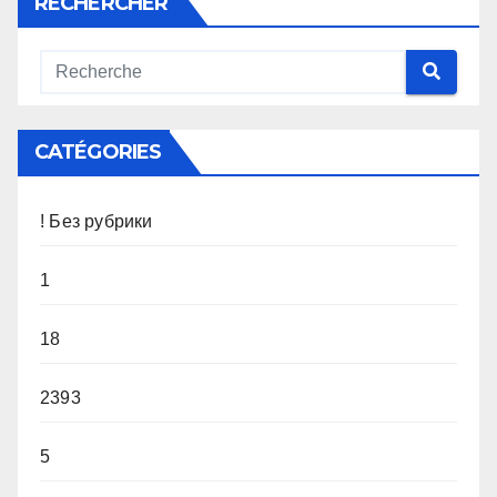
RECHERCHER
CATÉGORIES
! Без рубрики
1
18
2393
5