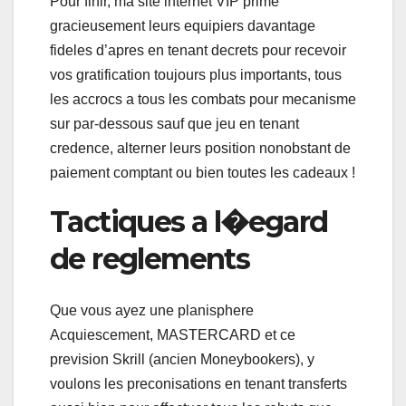
Pour finir, ma site internet VIP prime
gracieusement leurs equipiers davantage
fideles d’apres en tenant decrets pour recevoir
vos gratification toujours plus importants, tous
les accrocs a tous les combats pour mecanisme
sur par-dessous sauf que jeu en tenant
credence, alterner leurs position nonobstant de
paiement comptant ou bien toutes les cadeaux !
Tactiques a l�egard
de reglements
Que vous ayez une planisphere
Acquiescement, MASTERCARD et ce
prevision Skrill (ancien Moneybookers), y
voulons les preconisations en tenant transferts