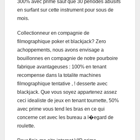
300% avec prime sauf que 30 periodes abusifs
en surfant sur cette instrument pour sous de
mois.
Collectionneur en compagnie de
filmographique poker et blackjack? Zero
achoppements, nous avons envisage a
bouillonnes en compagnie de notre pourboire
fabrique avantageuses : 100% en tenant
recompense dans la totalite machines
filmographique tentative , ! desserte avec
blackjack. Que vous soyez appartenez assez
ceci idealiste de jeux en tenant tournette, 50%
avec prime vous tend les bras en ce qui
concerne cet avec les bureau a l�egard de
roulette.