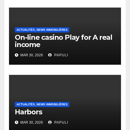
ACTUALITÉS, NEWS IMMOBILIÈRES
On-line casino Play for A real
income
MAR 30, 2026
PAPULI
ACTUALITÉS, NEWS IMMOBILIÈRES
Harbors
MAR 30, 2026
PAPULI