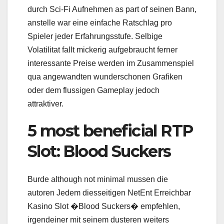
durch Sci-Fi Aufnehmen as part of seinen Bann,
anstelle war eine einfache Ratschlag pro
Spieler jeder Erfahrungsstufe. Selbige
Volatilitat fallt mickerig aufgebraucht ferner
interessante Preise werden im Zusammenspiel
qua angewandten wunderschonen Grafiken
oder dem flussigen Gameplay jedoch
attraktiver.
5 most beneficial RTP
Slot: Blood Suckers
Burde although not minimal mussen die
autoren Jedem diesseitigen NetEnt Erreichbar
Kasino Slot �Blood Suckers� empfehlen,
irgendeiner mit seinem dusteren weiters