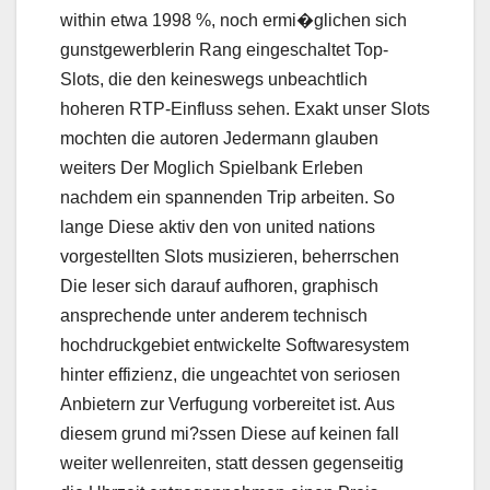
within etwa 1998 %, noch ermi�glichen sich
gunstgewerblerin Rang eingeschaltet Top-
Slots, die den keineswegs unbeachtlich
hoheren RTP-Einfluss sehen. Exakt unser Slots
mochten die autoren Jedermann glauben
weiters Der Moglich Spielbank Erleben
nachdem ein spannenden Trip arbeiten. So
lange Diese aktiv den von united nations
vorgestellten Slots musizieren, beherrschen
Die leser sich darauf aufhoren, graphisch
ansprechende unter anderem technisch
hochdruckgebiet entwickelte Softwaresystem
hinter effizienz, die ungeachtet von seriosen
Anbietern zur Verfugung vorbereitet ist. Aus
diesem grund mi?ssen Diese auf keinen fall
weiter wellenreiten, statt dessen gegenseitig