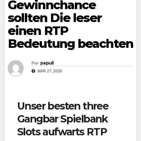
Gewinnchance
sollten Die leser
einen RTP
Bedeutung beachten
Par
papuli
MAR 27, 2026
Unser besten three
Gangbar Spielbank
Slots aufwarts RTP