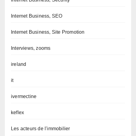
Internet Business, SEO
Internet Business, Site Promotion
Interviews, zooms
ireland
it
ivermectine
keflex
Les acteurs de l'immobilier