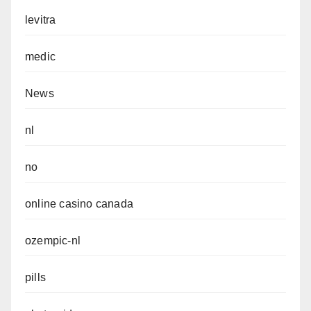
levitra
medic
News
nl
no
online casino canada
ozempic-nl
pills