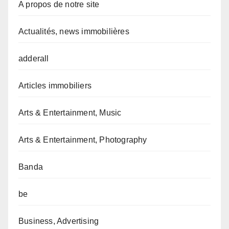
A propos de notre site
Actualités, news immobilières
adderall
Articles immobiliers
Arts & Entertainment, Music
Arts & Entertainment, Photography
Banda
be
Business, Advertising