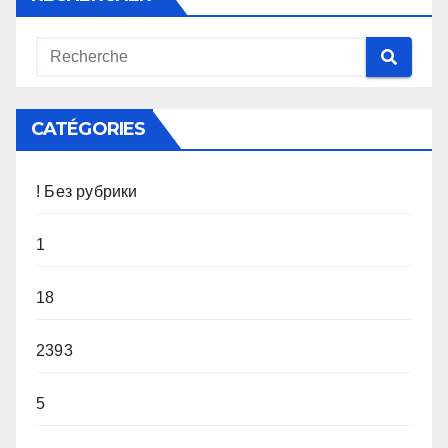
CATÉGORIES
! Без рубрики
1
18
2393
5