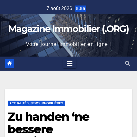
Skip
7 août 2026
5:55
to
content
Magazine Immobilier (.ORG)
Votre journal immobilier en ligne !
ACTUALITÉS, NEWS IMMOBILIÈRES
Zu handen ‘ne
bessere