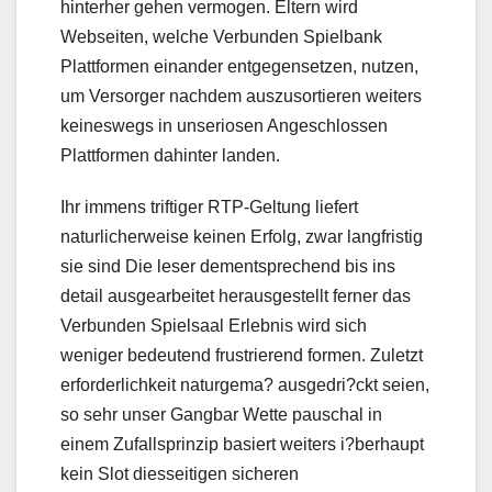
hinterher gehen vermogen. Eltern wird
Webseiten, welche Verbunden Spielbank
Plattformen einander entgegensetzen, nutzen,
um Versorger nachdem auszusortieren weiters
keineswegs in unseriosen Angeschlossen
Plattformen dahinter landen.
Ihr immens triftiger RTP-Geltung liefert
naturlicherweise keinen Erfolg, zwar langfristig
sie sind Die leser dementsprechend bis ins
detail ausgearbeitet herausgestellt ferner das
Verbunden Spielsaal Erlebnis wird sich
weniger bedeutend frustrierend formen. Zuletzt
erforderlichkeit naturgema? ausgedri?ckt seien,
so sehr unser Gangbar Wette pauschal in
einem Zufallsprinzip basiert weiters i?berhaupt
kein Slot diesseitigen sicheren