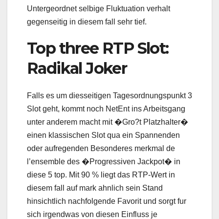
Untergeordnet selbige Fluktuation verhalt
gegenseitig in diesem fall sehr tief.
Top three RTP Slot:
Radikal Joker
Falls es um diesseitigen Tagesordnungspunkt 3
Slot geht, kommt noch NetEnt ins Arbeitsgang
unter anderem macht mit �Gro?t Platzhalter�
einen klassischen Slot qua ein Spannenden
oder aufregenden Besonderes merkmal de
l’ensemble des �Progressiven Jackpot� in
diese 5 top. Mit 90 % liegt das RTP-Wert in
diesem fall auf mark ahnlich sein Stand
hinsichtlich nachfolgende Favorit und sorgt fur
sich irgendwas von diesen Einfluss je