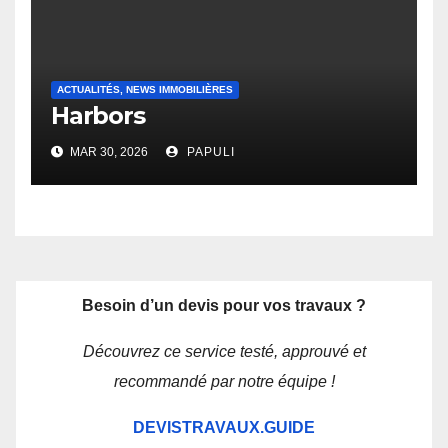
ACTUALITÉS, NEWS IMMOBILIÈRES
Harbors
MAR 30, 2026
PAPULI
Besoin d’un devis pour vos travaux ?
Découvrez ce service testé, approuvé et
recommandé par notre équipe !
DEVISTRAVAUX.GUIDE