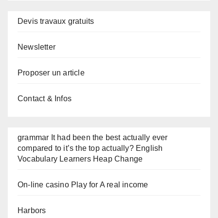
Devis travaux gratuits
Newsletter
Proposer un article
Contact & Infos
grammar It had been the best actually ever
compared to it’s the top actually? English
Vocabulary Learners Heap Change
On-line casino Play for A real income
Harbors