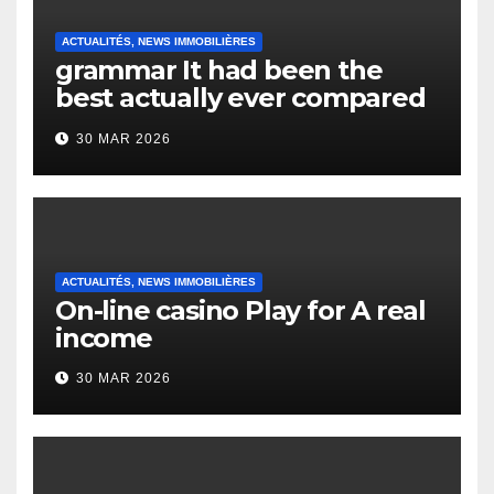
ACTUALITÉS, NEWS IMMOBILIÈRES
grammar It had been the
best actually ever compared
to it’s the top actually?
30 MAR 2026
English Vocabulary Learners
Heap Change
ACTUALITÉS, NEWS IMMOBILIÈRES
On-line casino Play for A real
income
30 MAR 2026