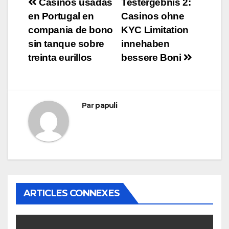
Navigation
Casinos usadas
Testergebnis 2:
en Portugal en
Casinos ohne
de
compania de bono
KYC Limitation
l’article
sin tanque sobre
innehaben
treinta eurillos
bessere Boni
Par
papuli
ARTICLES CONNEXES