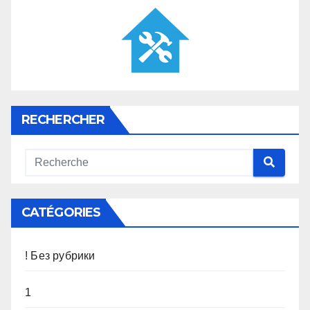
RECHERCHER
CATÉGORIES
! Без рубрики
1