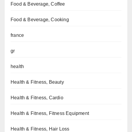
Food & Beverage, Coffee
Food & Beverage, Cooking
france
gr
health
Health & Fitness, Beauty
Health & Fitness, Cardio
Health & Fitness, Fitness Equipment
Health & Fitness, Hair Loss