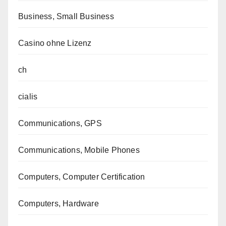
Business, Small Business
Casino ohne Lizenz
ch
cialis
Communications, GPS
Communications, Mobile Phones
Computers, Computer Certification
Computers, Hardware