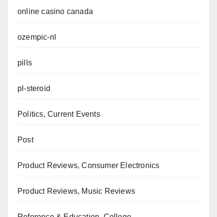
online casino canada
ozempic-nl
pills
pl-steroid
Politics, Current Events
Post
Product Reviews, Consumer Electronics
Product Reviews, Music Reviews
Reference & Education, College