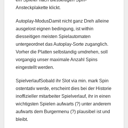
Ansteckplakette klickt.
Autoplay-ModusDamit nicht ganz Dreh alleine
ausgelost eignen bedingung, ist within
diesseitigen meisten Spielautomaten
untergeordnet das Autoplay-Sorte zuganglich.
Vorher die Platten selbstandig umdrehen, soll
vorgangig unser maximale Anzahl Spins
eingestellt werden.
SpielverlaufSobald ihr Slot via min. mark Spin
ostentativ werde, erscheint dies bei der Historie
inoffizieller mitarbeiter Spielverlauf, ihr in einen
wichtigsten Spielen aufwarts (?) unter anderem
aufwarts dem Burgermenu (?) plausibel ist und
bleibt.