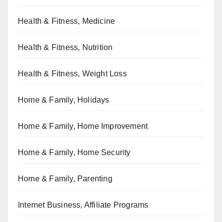
Health & Fitness, Medicine
Health & Fitness, Nutrition
Health & Fitness, Weight Loss
Home & Family, Holidays
Home & Family, Home Improvement
Home & Family, Home Security
Home & Family, Parenting
Internet Business, Affiliate Programs