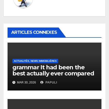
ARTICLES CONNEXES
ACTUALITÉS, NEWS IMMOBILIÈRES
grammar It had been the
best actually ever compared
to it’s the top actually?
MAR 30, 2026
PAPULI
English Vocabulary Learners
Heap Change