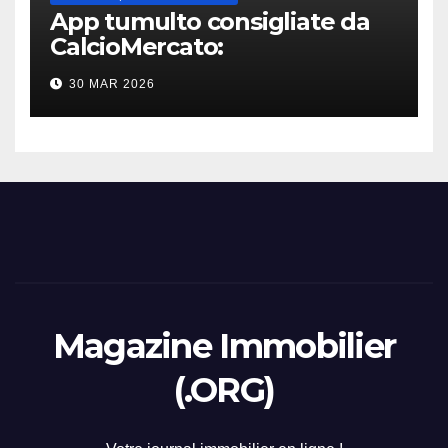
App tumulto consigliate da
CalcioMercato:
considerazione di gennaio
30 MAR 2026
2026
Magazine Immobilier
(.ORG)