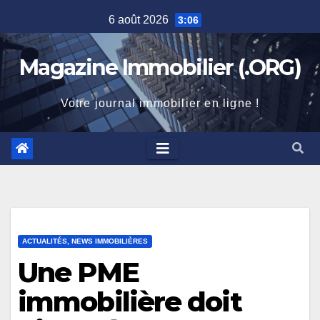
Skip
6 août 2026
3:06
to
content
Magazine Immobilier (.ORG)
Votre journal immobilier en ligne !
ACTUALITÉS, NEWS IMMOBILIÈRES
Une PME
immobilière doit