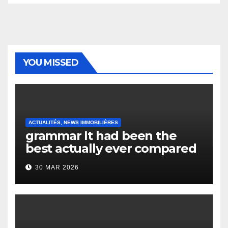
YOU MISSED
ACTUALITÉS, NEWS IMMOBILIÈRES
grammar It had been the
best actually ever compared
to it’s the top actually?
30 MAR 2026
English Vocabulary Learners
Heap Change