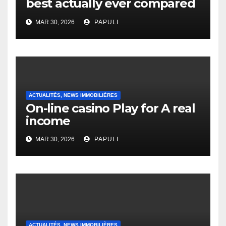
best actually ever compared
to it’s the top actually?
MAR 30, 2026
PAPULI
English Vocabulary Learners
Heap Change
ACTUALITÉS, NEWS IMMOBILIÈRES
On-line casino Play for A real
income
MAR 30, 2026
PAPULI
ACTUALITÉS, NEWS IMMOBILIÈRES