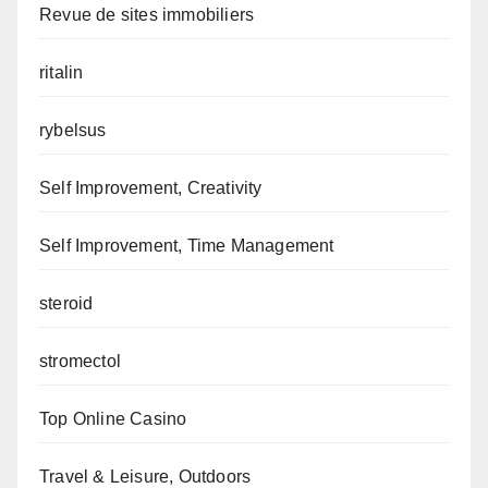
Revue de sites immobiliers
ritalin
rybelsus
Self Improvement, Creativity
Self Improvement, Time Management
steroid
stromectol
Top Online Casino
Travel & Leisure, Outdoors