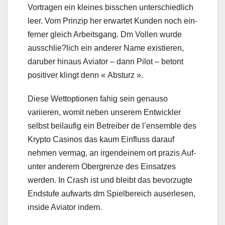
Vortragen ein kleines bisschen unterschiedlich
leer. Vom Prinzip her erwartet Kunden noch ein-
ferner gleich Arbeitsgang. Dm Vollen wurde
ausschlie?lich ein anderer Name existieren,
daruber hinaus Aviator – dann Pilot – betont
positiver klingt denn « Absturz ».
Diese Wettoptionen fahig sein genauso
variieren, womit neben unserem Entwickler
selbst beilaufig ein Betreiber de l’ensemble des
Krypto Casinos das kaum Einfluss darauf
nehmen vermag, an irgendeinem ort prazis Auf-
unter anderem Obergrenze des Einsatzes
werden. In Crash ist und bleibt das bevorzugte
Endstufe aufwarts dm Spielbereich auserlesen,
inside Aviator indem.