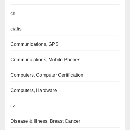
ch
cialis
Communications, GPS
Communications, Mobile Phones
Computers, Computer Certification
Computers, Hardware
cz
Disease & Illness, Breast Cancer