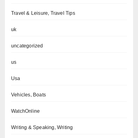
Travel & Leisure, Travel Tips
uk
uncategorized
us
Usa
Vehicles, Boats
WatchOnline
Writing & Speaking, Writing