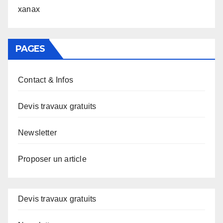
xanax
PAGES
Contact & Infos
Devis travaux gratuits
Newsletter
Proposer un article
Devis travaux gratuits