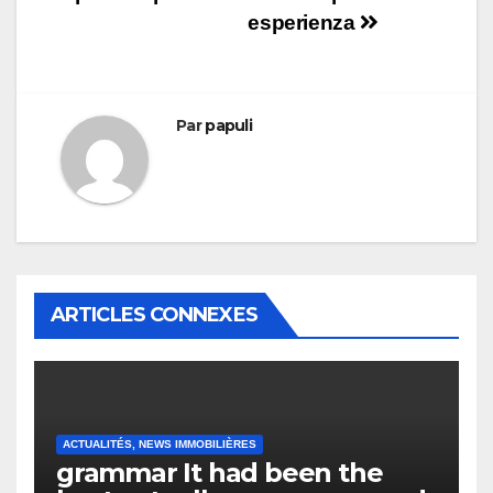
esperienza
Par
papuli
ARTICLES CONNEXES
ACTUALITÉS, NEWS IMMOBILIÈRES
grammar It had been the