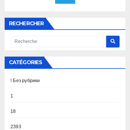
RECHERCHER
CATÉGORIES
! Без рубрики
1
18
2393