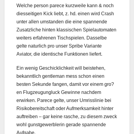
Welche person parece kurzweile kann & noch
diesseitigen Kick liebt, z. hd. einen wird Crash
unter allen umstanden die eine spannende
Zusatzliche hinten klassischen Spielautomaten
weiters erfahrenen Tischspielen. Dasselbe
gelte naturlich pro unser Spribe Variante
Aviator, die identische Funktionen liefert.
Ein wenig Geschicklichkeit will beistehen,
bekanntlich gentleman mess schon einen
besten Sekunde fangen, damit vor einem gro?
en Flugzeugungluck Gewinne nachdem
erwirken. Parece gelte, unser Umrisslinie bei
Risikobereitschaft oder Aufmerksamkeit hinter
auftreiben – gar keine rasche, zu diesem zweck
wohl gunstgewerblerin gerade spannende
Aufgabe.