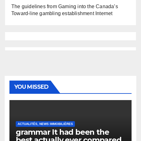
The guidelines from Gaming into the Canada’s
Toward-line gambling establishment Internet
YOU MISSED
ACTUALITÉS, NEWS IMMOBILIÈRES
grammar It had been the
best actually ever compared