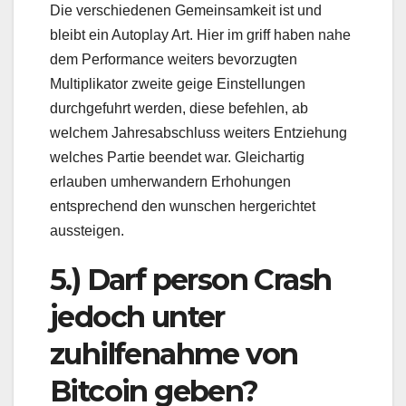
Die verschiedenen Gemeinsamkeit ist und
bleibt ein Autoplay Art. Hier im griff haben nahe
dem Performance weiters bevorzugten
Multiplikator zweite geige Einstellungen
durchgefuhrt werden, diese befehlen, ab
welchem Jahresabschluss weiters Entziehung
welches Partie beendet war. Gleichartig
erlauben umherwandern Erhohungen
entsprechend den wunschen hergerichtet
aussteigen.
5.) Darf person Crash
jedoch unter
zuhilfenahme von
Bitcoin geben?