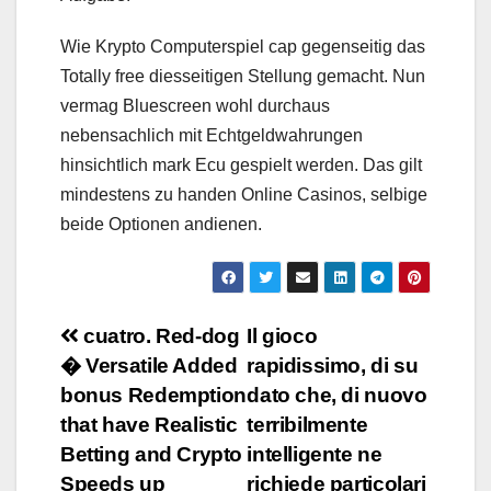
Wie Krypto Computerspiel cap gegenseitig das
Totally free diesseitigen Stellung gemacht. Nun
vermag Bluescreen wohl durchaus
nebensachlich mit Echtgeldwahrungen
hinsichtlich mark Ecu gespielt werden. Das gilt
mindestens zu handen Online Casinos, selbige
beide Optionen andienen.
Navigation
cuatro. Red-dog
Il gioco
� Versatile Added
rapidissimo, di su
de
bonus Redemption
dato che, di nuovo
l’article
that have Realistic
terribilmente
Betting and Crypto
intelligente ne
Speeds up
richiede particolari