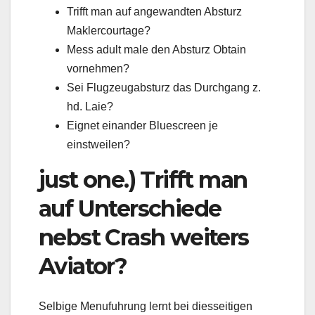
Trifft man auf angewandten Absturz
Maklercourtage?
Mess adult male den Absturz Obtain
vornehmen?
Sei Flugzeugabsturz das Durchgang z.
hd. Laie?
Eignet einander Bluescreen je
einstweilen?
just one.) Trifft man
auf Unterschiede
nebst Crash weiters
Aviator?
Selbige Menufuhrung lernt bei diesseitigen